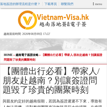
落地簽證的辦理流程是什麼？
下載專頁
聯繫我們
menu
首頁
申請簽證
越南當前時間:
2026年08月09日 17
22'
VIP快速通關服务
加快E-VISA服務
HOME
»
越南電子簽證攻略
»
【團體出行必看】帶家人/朋友赴越南？別讓簽證
問題毀了珍貴的團聚時刻
週末緊急電子簽證
【團體出行必看】帶家人/
朋友赴越南？別讓簽證問
查詢簽證狀態
題毀了珍貴的團聚時刻
與親友約定好的越南假期，若因為簽證遲遲不下來，導致有