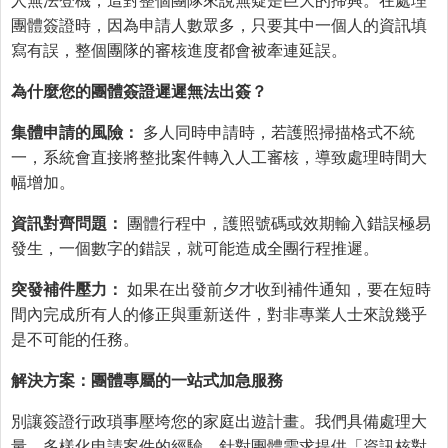
人無法登機，這對整個團隊來說無疑是巨大的掃興。在處理
團體簽證時，因為申請人數眾多，只要其中一個人的資訊填
寫有誤，整個團隊的審核進度都會被牽連延誤。
為什麼您的團體簽證遲遲無法出簽？
集體申請的風險：
多人同時申請時，若護照掃描格式不統
一，系統會直接將整批案件轉入人工審核，導致處理時間大
幅增加。
資訊對齊問題：
團體行程中，護照號碼或效期輸入錯誤極易
發生，一個數字的錯誤，就可能造成全團行程推遲。
突發補件壓力：
如果在出發前夕才收到補件通知，要在短時
間內完成所有人的修正與重新送件，對非專業人士來說幾乎
是不可能的任務。
解決方案：團體專屬的一站式加急服務
別讓簽證行政瑣事壓垮您的家庭出遊計畫。我們具備處理大
量、多樣化申請案件的經驗，針對團體需求提供「資訊核對