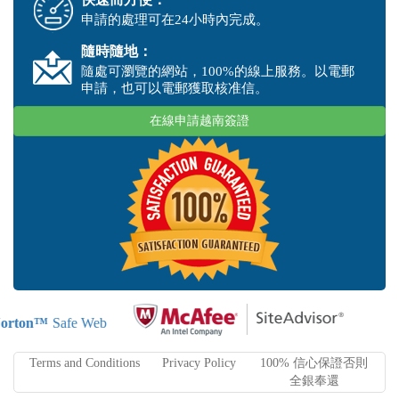
申請的處理可在24小時內完成。
隨時隨地：
隨處可瀏覽的網站，100%的線上服務。以電郵
申請，也可以電郵獲取核准信。
在線申請越南簽證
orton™
Safe Web
Terms and Conditions
Privacy Policy
100% 信心保證否則
全銀奉還