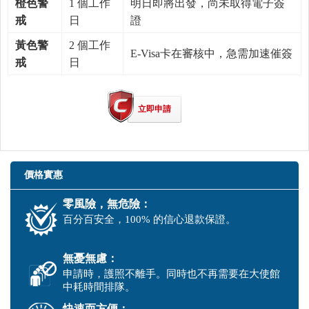
橙色警
1 個工作
明日即將出發，尚未取得電子簽
戒
日
證
黃色警
2 個工作
E-Visa卡在審核中，急需加速催簽
戒
日
立即申請
價格實惠
零風險，無危險：
百分百安全，100% 的信心退款保證。
無憂無慮：
申請時，護照不離手。同時也不再需要在大使館
中耗時間排隊。
快速而方便：