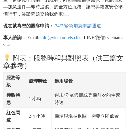
—加急送件—即時追蹤」的全方位服務。讓您與親友安心準
備行李，簽證問題交給我們處理。
現在就為您的團隊申請：
24/7 緊急加急申請通道
專人諮詢：
Email:
info@vietnam-visa.hk
| LINE/微信: vietnam-
visa
附表：服務時程與對照表（供三篇文
章參考）
服務等
處理時效
適用場景
級
極致特
週末/公眾假期或登機前夕的生死
1 小時
急
時速
紅色閃
2-4 小時
機場現場被退關，需要立即處置
速