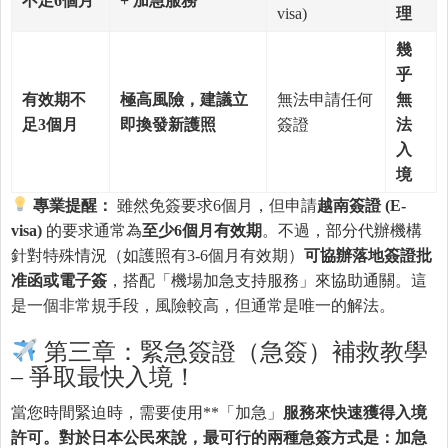
不足
6
個月
+
加急服務
visa)
理
幾
乎
有效期不
極高風險，建議立
無法申請任何
無
足3
個月
即換發新護照
簽證
法
入
境
專業提醒：
雖然免簽要求6個月，但申請
越南簽證
(E-
visa)
的要求通常為
至少
6
個月有效期
。不過，部分代辦機構
針對特殊情況（如護照有3-6個月有效期）
可協辦落地簽證批
准函或電子簽
，搭配「機場加急支持服務」來協助通關。這
是一個非常規手段，風險較高，但通常是唯一的解法。
第三章：緊急簽證（急簽）補救教學
– 爭取最快入境！
當您時間緊迫時，需要使用**「加急」
服務來快速獲得入境
許可。對於日本公民來說，最可行的兩種急簽方式是：加急