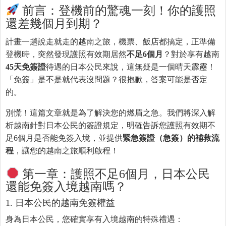
前言：登機前的驚魂一刻！你的護照
還差幾個月到期？
計畫一趟說走就走的越南之旅，機票、飯店都搞定，正準備
登機時，突然發現護照有效期居然
不足
6
個月
？對於享有越南
45
天免簽證
待遇的日本公民來說，這無疑是一個晴天霹靂！
「免簽」是不是就代表沒問題？很抱歉，答案可能是否定
的。
別慌！這篇文章就是為了解決您的燃眉之急。我們將深入解
析越南針對日本公民的簽證規定，明確告訴您護照有效期不
足6個月是否能免簽入境，並提供
緊急簽證（急簽）的補救流
程
，讓您的越南之旅順利啟程！
第一章：護照不足6個月，日本公民
還能免簽入境越南嗎？
1. 日本公民的越南免簽權益
身為日本公民，您確實享有入境越南的特殊禮遇：