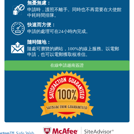
無憂無慮：
申請時，護照不離手。同時也不再需要在大使館
中耗時間排隊。
快速而方便：
申請的處理可在24小時內完成。
隨時隨地：
隨處可瀏覽的網站，100%的線上服務。以電郵
申請，也可以電郵獲取核准信。
在線申請越南簽證
rton™
Safe Web