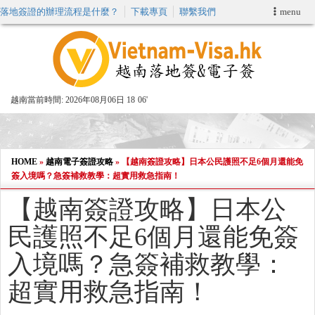
落地簽證的辦理流程是什麼？
下載專頁
聯繫我們
menu
首頁
申請簽證
越南當前時間:
2026年08月06日 18
:
06'
VIP快速通關服务
加快E-VISA服務
HOME
»
越南電子簽證攻略
»
【越南簽證攻略】日本公民護照不足6個月還能免
簽入境嗎？急簽補救教學：超實用救急指南！
週末緊急電子簽證
【越南簽證攻略】日本公
民護照不足6個月還能免簽
查詢簽證狀態
入境嗎？急簽補救教學：
超實用救急指南！