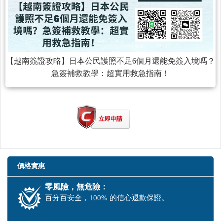
【越南簽證攻略】日本公民護照不足6個月還能免簽入境嗎？
急簽補救教學：超實用救急指南！
立即申請
價格實惠
零風險，無危險：
百分百安全，100% 的信心退款保證。