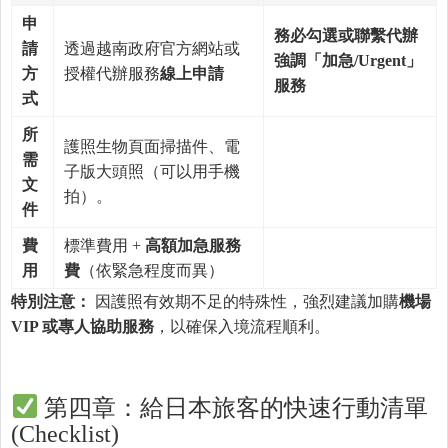
申
務必勾選或聯繫代辦
請
透過越南政府官方網站或
強
調「加急
/Urgent
」
方
授權代辦服務
線上申請
服務
式
所
護照生物頁面掃描件、電
需
子版大頭照（可以用手機
文
拍）。
件
費
標準費用 +
高額加急服務
用
費
（依緊急程度而異）
特別注意
：
因護照有效期不足的特殊性，強烈建議加購
機場
VIP
或專人協助服務
，以確保入境流程順利。
第四章：給日本旅客的快速行動清單
(Checklist)