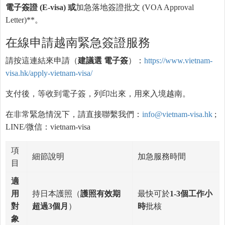
電子簽證
(E-visa)
或
加急落地簽證批文 (VOA Approval
Letter)**。
在線申請越南緊急簽證服務
請按這連結來申請（
建議選 電子簽
）：
https://www.vietnam-
visa.hk/apply-vietnam-visa/
支付後，等收到電子簽，列印出來，用來入境越南。
在非常緊急情況下，請直接聯繫我們：
info@vietnam-visa.hk
;
LINE/微信：vietnam-visa
項
細節說明
加急服務時間
目
適
用
持日本護照（
護照有效期
最快可於
1-3
個工作小
對
超過
3
個月
）
時
批核
象