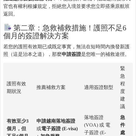
官也有權利根據規定，拒絕您入境並要求您立即搭乘原航班
返回。
第二章：急救補救措施！護照不足6
個月的簽證解決方案
若您的護照有效期已成既定事實，無法在短時間內換發新護
照（這是治本之道），那麼
申請簽證
是您唯一的補救途徑。
緊
急
護照有效
程
推薦補救方案
適用簽證類型
期狀況
度
建
議
落地簽證
急
有效至少
3
申請越南落地簽證
(VOA) 或 電
件
個月，但
或
電子簽證
(E-visa)
子簽證 (E-
處