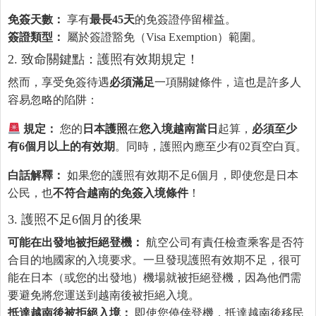
免簽天數
：
享有
最長
45
天
的免簽證停留權益。
簽證類型
：
屬於簽證豁免（Visa Exemption）範圍。
2. 致命關鍵點：護照有效期規定！
然而，享受免簽待遇
必須滿足
一項關鍵條件，這也是許多人
容易忽略的陷阱：
規定：
您的
日本護照
在
您
入境越南當日
起算，
必須至少
有
6
個月以上的有效期
。同時，護照內應至少有02頁空白頁。
白話解釋：
如果您的護照有效期不足6個月，即使您是日本
公民，也
不符合越南的免簽入境條件
！
3. 護照不足6個月的後果
可能在出發地被拒絕登機
：
航空公司有責任檢查乘客是否符
合目的地國家的入境要求。一旦發現護照有效期不足，很可
能在日本（或您的出發地）機場就被拒絕登機，因為他們需
要避免將您運送到越南後被拒絕入境。
抵達越南後被拒絕入境
：
即使您僥倖登機，抵達越南後移民