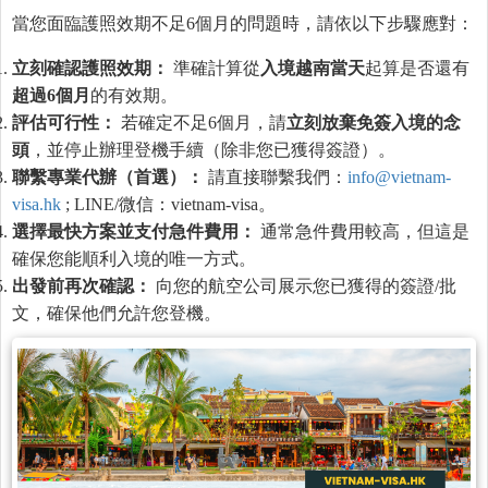
當您面臨護照效期不足6個月的問題時，請依以下步驟應對：
立刻確認護照效期：
準確計算從
入境越南當天
起算是否還有
超過
6
個月
的有效期。
評估可行性：
若確定不足6個月，請
立刻放棄免簽入境的念
頭
，並停止辦理登機手續（除非您已獲得簽證）。
聯繫專業代辦（首選）：
請直接聯繫我們：
info@vietnam-
visa.hk
; LINE/微信：vietnam-visa。
選擇最快方案並支付急件費用：
通常急件費用較高，但這是
確保您能順利入境的唯一方式。
出發前再次確認：
向您的航空公司展示您已獲得的簽證/批
文，確保他們允許您登機。