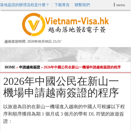
落地簽證的辦理流程是什麼？
下載專頁
聯繫我們
menu
首頁
申請簽證
越南當前時間:
2026年08月08日 21
:
51'
VIP快速通關服务
加快E-VISA服務
HOME
»
申請越南簽證
»
2026年中國公民在新山一機場申請越南簽證的程序
2026年中國公民在新山一
週末緊急電子簽證
機場申請越南簽證的程序
查詢簽證狀態
以旅遊為目的在新山一機場進入越南的中國人可根據以下程
序和順序獲得為期 1 個月或 3 個月的帶有 DL 符號的旅遊簽
證：