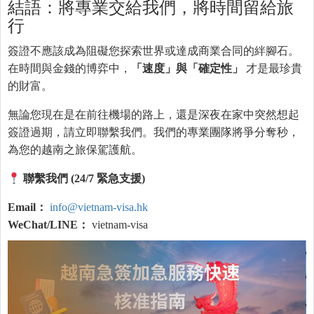
結語：將專業交給我們，將時間留給旅
行
簽證不應該成為阻礙您探索世界或達成商業合同的絆腳石。
在時間與金錢的博弈中，
「速度」與「確定性」
才是最珍貴
的財富。
無論您現在是在前往機場的路上，還是深夜在家中突然想起
簽證過期，請立即聯繫我們。我們的專業團隊將爭分奪秒，
為您的越南之旅保駕護航。
聯繫我們 (24/7 緊急支援)
Email：
info@vietnam-visa.hk
WeChat/LINE：
vietnam-visa