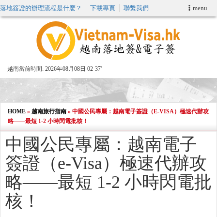
落地簽證的辦理流程是什麼？
下載專頁
聯繫我們
menu
首頁
申請簽證
越南當前時間:
2026年08月08日 02
:
37'
VIP快速通關服务
加快E-VISA服務
HOME
»
越南旅行指南
»
中國公民專屬：越南電子簽證（E-VISA）極速代辦攻
略——最短 1-2 小時閃電批核！
週末緊急電子簽證
中國公民專屬：越南電子
簽證（e-Visa）極速代辦攻
查詢簽證狀態
略——最短 1-2 小時閃電批
核！