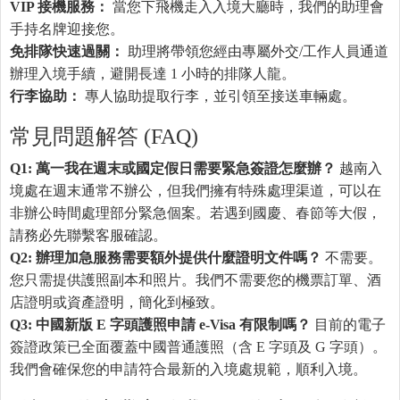
VIP 接機服務：
當您下飛機走入入境大廳時，我們的助理會
手持名牌迎接您。
免排隊快速過關：
助理將帶領您經由專屬外交/工作人員通道
辦理入境手續，避開長達 1 小時的排隊人龍。
行李協助：
專人協助提取行李，並引領至接送車輛處。
常見問題解答 (FAQ)
Q1: 萬一我在週末或國定假日需要緊急簽證怎麼辦？
越南入
境處在週末通常不辦公，但我們擁有特殊處理渠道，可以在
非辦公時間處理部分緊急個案。若遇到國慶、春節等大假，
請務必先聯繫客服確認。
Q2: 辦理加急服務需要額外提供什麼證明文件嗎？
不需要。
您只需提供護照副本和照片。我們不需要您的機票訂單、酒
店證明或資產證明，簡化到極致。
Q3: 中國新版 E 字頭護照申請 e-Visa 有限制嗎？
目前的電子
簽證政策已全面覆蓋中國普通護照（含 E 字頭及 G 字頭）。
我們會確保您的申請符合最新的入境處規範，順利入境。