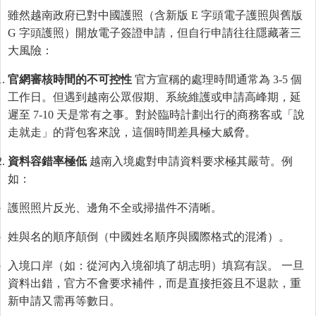
雖然越南政府已對中國護照（含新版 E 字頭電子護照與舊版
G 字頭護照）開放電子簽證申請，但自行申請往往隱藏著三
大風險：
官網審核時間的不可控性
官方宣稱的處理時間通常為 3-5 個
工作日。但遇到越南公眾假期、系統維護或申請高峰期，延
遲至 7-10 天是常有之事。對於臨時計劃出行的商務客或「說
走就走」的背包客來說，這個時間差具極大威脅。
資料容錯率極低
越南入境處對申請資料要求極其嚴苛。例
如：
護照照片反光、邊角不全或掃描件不清晰。
姓與名的順序顛倒（中國姓名順序與國際格式的混淆）。
入境口岸（如：從河內入境卻填了胡志明）填寫有誤。 一旦
資料出錯，官方不會要求補件，而是直接拒簽且不退款，重
新申請又需再等數日。