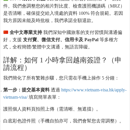
件。我們會調整您的相片對比度、檢查護照機讀碼（MRZ）
是否清晰，確保提交給入境處的資料 100% 符合規範。若因
我方原因未能及時批核，我們承諾全額退款。
全中文專業支持
我們深知中國旅客的支付習慣與溝通偏
好，支援
支付寶、微信支付、信用卡及 PayPal
等多種方
式，全程簡體/繁體中文溝通，無語言障礙。
詳解：如何 1 小時拿回越南簽證？（申
請流程）
我們簡化了所有繁雜步驟，您只需在手機上操作 5 分鐘：
第一步：提交基本資料
透過
https://www.vietnam-visa.hk/apply-
vietnam-visa/
填寫簡單表單：
護照個人資料頁拍照上傳（需清晰、無遮擋）。
白底彩色證件照（手機自拍亦可，我們會幫您去背調整）。