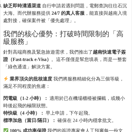
缺乏即時溝通渠道
自行申請若遇到問題，電郵查詢往往石沉
大海。而代辦服務提供
24/7 的真人客服
，能直接與越南入境
處對接，確保案件被「優先處理」。
我們的核心優勢：打破時間限制的「高
級服務」
針對高端商務及緊急旅遊需求，我們推出了
越南快速電子簽
證（Fast-track e-Visa）
。這不僅僅是幫您填表，而是一整套
「綠色通道」解決方案。
業界頂尖的批核速度
我們將服務精細化分為三個等級，
滿足不同程度的焦慮：
閃電級（1-2 小時）：
適用於已在機場櫃檯被攔截，或幾小
時後起飛的極限狀態。
特快級（4 小時）：
早上申請，下午起飛。
標準加急（當日/隔日）：
確保在 24 小時內穩拿批文。
100% 成功率保證
我們的簽證專家會人工預審每一份文