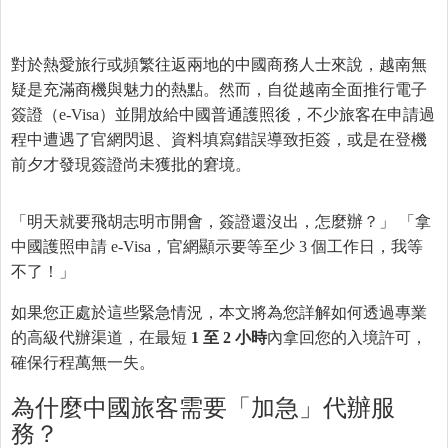
對於熱愛旅行或頻繁往返兩地的中國商務人士來說，越南無
疑是充滿商機與魅力的熱點。然而，自從越南全面推行電子
簽證（e-Visa）並開放給中國普通護照後，不少旅客在申請過
程中遭遇了官網閃退、資料填寫錯誤導致拒簽，或是在登機
前夕才發現簽證尚未獲批的窘境。
「明天就要飛胡志明市開會，簽證還沒出，怎麼辦？」 「拿
中國護照申請 e-Visa，官網顯示要等至少 3 個工作日，我等
不了！」
如果您正處於這些緊急情況，本文將為您詳解如何透過專業
的高級代辦渠道，在最短
1 至 2 小時
內拿回您的入境許可，
確保行程萬無一失。
為什麼中國旅客需要「加急」代辦服
務？