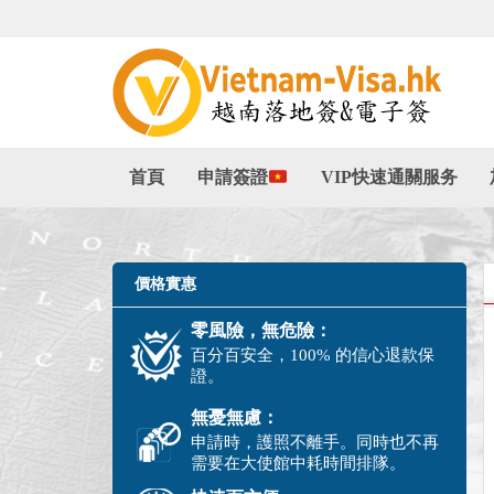
首頁
申請簽證
VIP快速通關服务
價格實惠
零風險，無危險：
百分百安全，100% 的信心退款保
證。
無憂無慮：
申請時，護照不離手。同時也不再
需要在大使館中耗時間排隊。