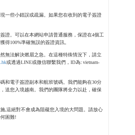
出現一些小錯誤或疏漏。如果您在收到的電子簽證
簽證。可以在本網站申請普通服務，保證在4個工
得100%準確無誤的簽證資訊。
顯然無法解決燃眉之急。在這種特殊情況下，請立
.hk
或透過LINE或微信聯繫我們，ID為: vietnam-
碼和電子簽證副本和航班號碼。我們能夠在30分
您，送您入境越南。我們的團隊將全力以赴，確保
施,這絕對不會成為阻礙您入境的大問題。請放心
何困難!