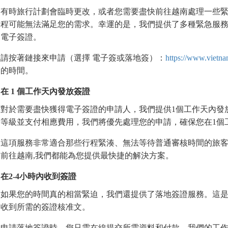
有時旅行計劃會臨時更改，或者您需要盡快前往越南處理一些
程可能無法滿足您的需求。幸運的是，我們提供了多種緊急服
電子簽證。
請按著鏈接來申請（選擇 電子簽或落地簽）：
https://www.vietna
的時間。
在
1
個工作天內發放簽證
對於需要盡快獲得電子簽證的申請人，我們提供1個工作天內發
等級並支付相應費用，我們將優先處理您的申請，確保您在1個
這項服務非常適合那些行程緊湊、無法等待普通審核時間的旅
前往越南,我們都能為您提供最快捷的解決方案。
在
2-4
小時內收到簽證
如果您的時間真的相當緊迫，我們還提供了落地簽證服務。這是
收到所需的簽證核准文。
申請落地簽證時，您只需在線提交所需資料和付款。我們的工作