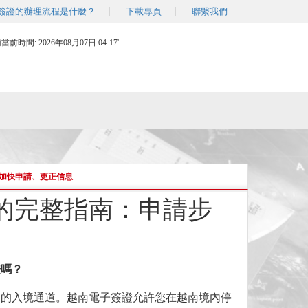
簽證的辦理流程是什麼？
下載專頁
聯繫我們
南當前時間:
2026年08月07日 04
17'
加快申請、更正信息
的完整指南：申請步
證
嗎
？
利的入境通道。越南電子簽證允許您在越南境內停