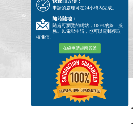
快速而方便：
申請的處理可在24小時內完成。
隨時隨地：
隨處可瀏覽的網站，100%的線上服
務。以電郵申請，也可以電郵獲取
核准信。
在線申請越南簽證