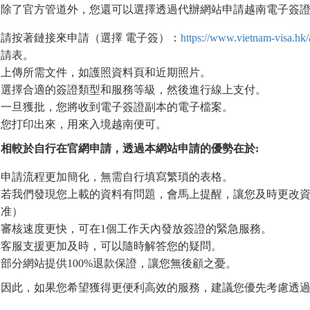
除了官方管道外，您還可以選擇透過代辦網站申請越南電子簽
請按著鏈接來申請（選擇 電子簽）：
https://www.vietnam-visa.hk/
請表。
上傳所需文件，如護照資料頁和近期照片。
選擇合適的簽證類型和服務等級，然後進行線上支付。
一旦獲批，您將收到電子簽證副本的電子檔案。
您打印出來，用來入境越南便可。
相較於自行在官網申請，透過本網站申請的優勢在於
:
申請流程更加簡化，無需自行填寫繁瑣的表格。
若我們發現您上載的資料有問題，會馬上提醒，讓您及時更改資
准）
審核速度更快，可在1個工作天內發放簽證的緊急服務。
客服支援更加及時，可以隨時解答您的疑問。
部分網站提供100%退款保證，讓您無後顧之憂。
因此，如果您希望獲得更便利高效的服務，建議您優先考慮透