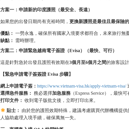
方案一：申請新的印度護照（最安全、長遠）
如果您的出發日期尚有充裕時間，
更換新護照是最佳且最保險
優點：
一勞永逸，確保所有國家入境要求都符合，未來旅行無
缺點：
需時辦理。
方案二：申請緊急越南電子簽證（
Evisa
）（最快、可行）
這是針對急於出發且護照有效期在
3
個月至
6
個月之間
的旅客設
【緊急申請電子簽簽證
Evisa
步驟】
網上申請電子簽：
https://www.vietnam-visa.hk/apply-vietnam-visa/
選擇急件服務：
務必選擇
加急服務
（Express Service
打印文件：
收到電子版批文後，立即打印出來。
貼士：
由於您的護照效期特殊，建議考慮購買代辦機構提供的「機場支持
人協助處理入境手續，確保萬無一失。