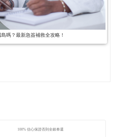
國島嗎？最新急簽補救全攻略！
100% 信心保證否則全銀奉還