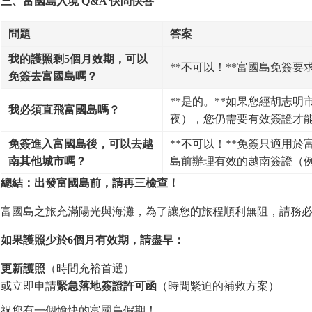
三、富國島入境
Q&A
快問快答
問題
答案
我的護照剩
5
個月效期，可以
**不可以！**富國島免簽要
免簽去富國島
嗎
？
**是的。**如果您經胡志
我必須直飛富國島
嗎
？
夜），您仍需要有效簽證才
免簽進入富國島後，可以去越
**不可以！**免簽只適用
南其他城市
嗎
？
島前辦理有效的越南簽證（例如E
總結：出發富國島前，請再三檢
查
！
富國島之旅充滿陽光與海灘，為了讓您的旅程順利無阻，請務
如果護照少於
6
個月有效期，請盡早：
更新護照
（時間充裕首選）
或立即申請
緊急落地簽證許可函
（時間緊迫的補救方案）
祝您有一個愉快的富國島假期！