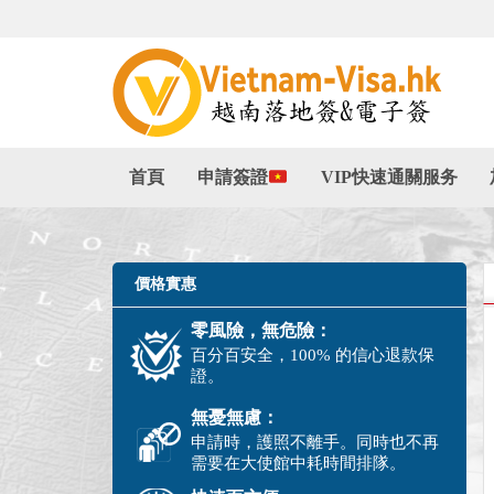
首頁
申請簽證
VIP快速通關服务
價格實惠
零風險，無危險：
百分百安全，100% 的信心退款保
證。
無憂無慮：
申請時，護照不離手。同時也不再
需要在大使館中耗時間排隊。