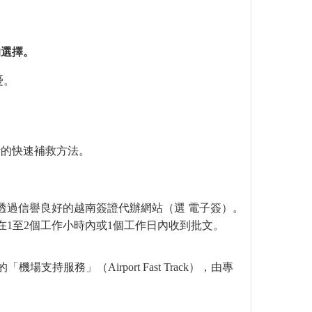
的選擇。
憂。
計的快速補救方法。
透過信譽良好的越南簽證代辦網站（選 電子簽）。
），最快可在1至2個工作小時內或1個工作日內收到批文。
服務」（Airport Fast Track），由專