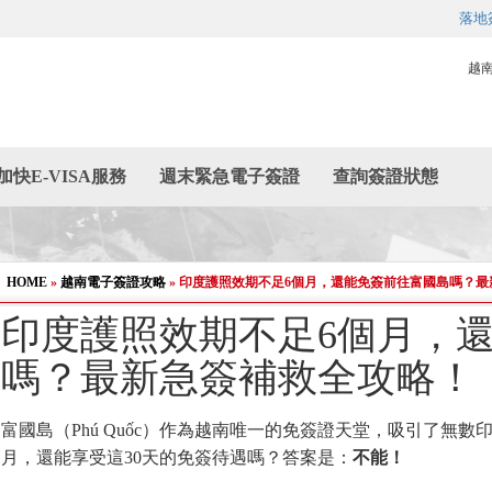
落地
越
加快E-VISA服務
週末緊急電子簽證
查詢簽證狀態
HOME
»
越南電子簽證攻略
»
印度護照效期不足6個月，還能免簽前往富國島嗎？最
印度護照效期不足6個月，
嗎？最新急簽補救全攻略！
富國島（Phú Quốc）作為越南唯一的免簽證天堂，吸引了無
月，還能享受這30天的免簽待遇嗎？答案是：
不能！