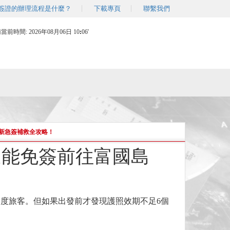
簽證的辦理流程是什麼？
下載專頁
聯繫我們
南當前時間:
2026年08月06日 10
:
06'
新急簽補救全攻略！
還能免簽前往富國島
數印度旅客。但如果出發前才發現護照效期不足6個