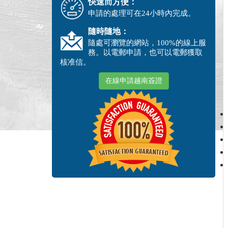
快速而方便：
申請的處理可在24小時內完成。
隨時隨地：
隨處可瀏覽的網站，100%的線上服
務。以電郵申請，也可以電郵獲取
核准信。
在線申請越南簽證