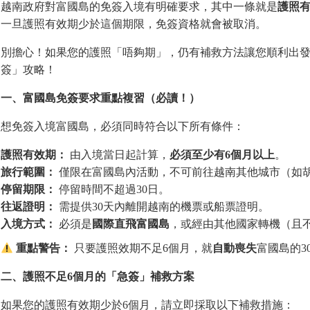
越南政府對富國島的免簽入境有明確要求，其中一條就是
護照
一旦護照有效期少於這個期限，免簽資格就會被取消。
別擔心！如果您的護照「唔夠期」，仍有補救方法讓您順利出
簽」攻略！
一、富國島免簽要求重點複習（必讀！）
想免簽入境富國島，必須同時符合以下所有條件：
護照有效期：
由入境當日起計算，
必須至少有
6
個月以上
。
旅行範圍：
僅限在富國島內活動，不可前往越南其他城市（如
停留期限：
停留時間不超過30日。
往返證明：
需提供30天內離開越南的機票或船票證明。
入境方式：
必須是
國際直飛富國島
，或經由其他國家轉機（且
重點警告：
只要護照效期不足6個月，就
自動喪失
富國島的3
二、護照不足
6
個月的「急簽」補救方案
如果您的護照有效期少於6個月，請立即採取以下補救措施：