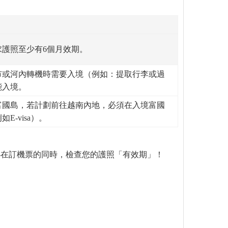
求護照至少有6個月效期。
明市或河內轉機時需要入境（例如：提取行李或過
能入境。
於富國島，若計劃前往越南內地，必須在入境富國
-visa）。
必在訂機票的同時，檢查您的護照「有效期」！