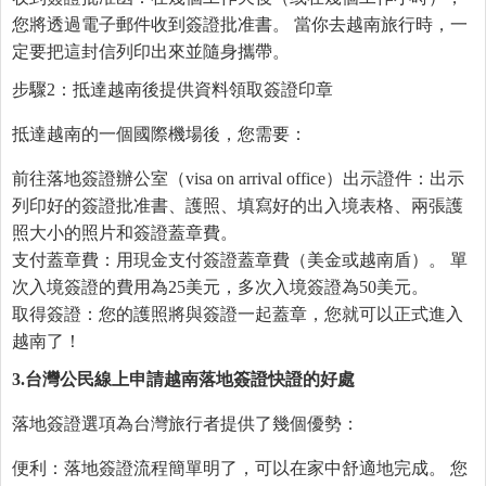
您將透過電子郵件收到簽證批准書。 當你去越南旅行時，一
定要把這封信列印出來並隨身攜帶。
步驟2：抵達越南後提供資料領取簽證印章
抵達越南的一個國際機場後，您需要：
前往落地簽證辦公室（visa on arrival office）出示證件：出示
列印好的簽證批准書、護照、填寫好的出入境表格、兩張護
照大小的照片和簽證蓋章費。
支付蓋章費：用現金支付簽證蓋章費（美金或越南盾）。 單
次入境簽證的費用為25美元，多次入境簽證為50美元。
取得簽證：您的護照將與簽證一起蓋章，您就可以正式進入
越南了！
3.
台灣公民線上申請越南落地簽證快證的好處
落地簽證選項為台灣旅行者提供了幾個優勢：
便利：落地簽證流程簡單明了，可以在家中舒適地完成。 您