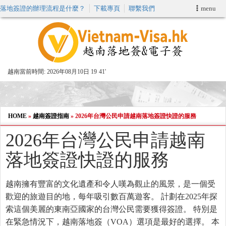
落地簽證的辦理流程是什麼？
下載專頁
聯繫我們
menu
首頁
申請簽證
越南當前時間:
2026年08月10日 19
41'
VIP快速通關服务
加快E-VISA服務
HOME
»
越南簽證指南
»
2026年台灣公民申請越南落地簽證快證的服務
2026年台灣公民申請越南
週末緊急電子簽證
落地簽證快證的服務
查詢簽證狀態
越南擁有豐富的文化遺產和令人嘆為觀止的風景，是一個受
歡迎的旅遊目的地，每年吸引數百萬遊客。 計劃在2025年探
索這個美麗的東南亞國家的台灣公民需要獲得簽證。 特別是
在緊急情況下，越南落地簽（VOA）選項是最好的選擇。 本