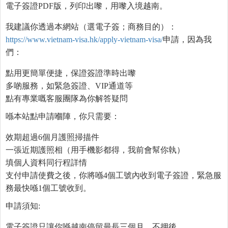
電子簽證PDF版，列印出嚟，用嚟入境越南。
我建議你透過本網站（選電子簽；商務目的）：
https://www.vietnam-visa.hk/apply-vietnam-visa/
申請，因為我
們：
點用更簡單便捷，保證簽證準時出嚟
多啲服務，如緊急簽證、VIP通道等
點有專業嘅客服團隊為你解答疑問
喺本站點申請嗰陣，你只需要：
效期超過6個月護照掃描件
一張近期護照相（用手機影都得，我前會幫你執）
填個人資料同行程詳情
支付申請使費之後，你將喺4個工號內收到電子簽證，緊急服
務最快喺1個工號收到。
申請須知:
電子簽證只讓你喺越南停留最長三個月，不押後。