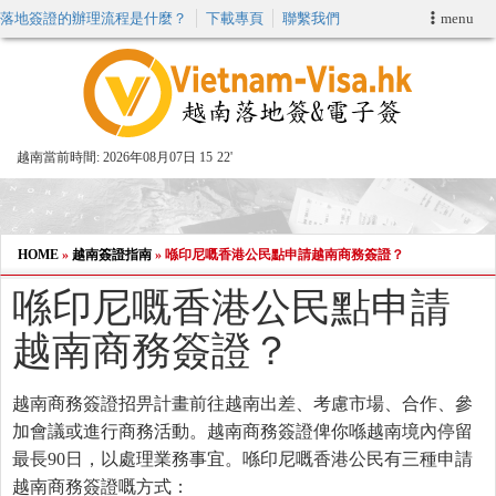
落地簽證的辦理流程是什麼？
下載專頁
聯繫我們
menu
首頁
申請簽證
越南當前時間:
2026年08月07日 15
:
22'
VIP快速通關服务
加快E-VISA服務
HOME
»
越南簽證指南
»
喺印尼嘅香港公民點申請越南商務簽證？
喺印尼嘅香港公民點申請
週末緊急電子簽證
越南商務簽證？
查詢簽證狀態
越南商務簽證招畀計畫前往越南出差、考慮市場、合作、參
加會議或進行商務活動。越南商務簽證俾你喺越南境內停留
最長90日，以處理業務事宜。喺印尼嘅香港公民有三種申請
越南商務簽證嘅方式：