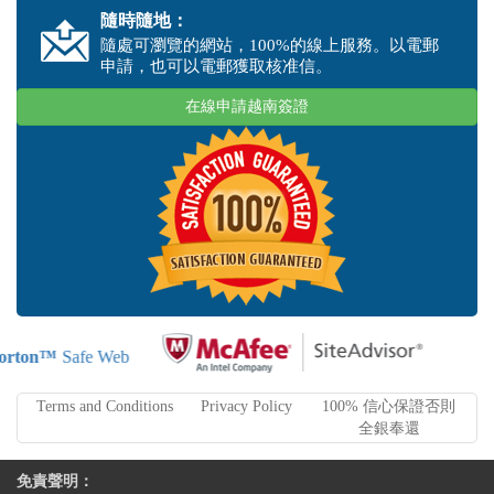
隨時隨地：
隨處可瀏覽的網站，100%的線上服務。以電郵
申請，也可以電郵獲取核准信。
在線申請越南簽證
orton™
Safe Web
Terms and Conditions
Privacy Policy
100% 信心保證否則
全銀奉還
免責聲明：