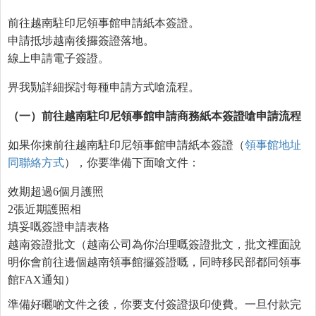
前往越南駐印尼領事館申請紙本簽證。
申請抵埗越南後攞簽證落地。
線上申請電子簽證。
畀我勚詳細探討每種申請方式嗆流程。
（一）前往越南駐印尼領事館申請商務紙本簽證
嗆
申請流程
如果你揀前往越南駐印尼領事館申請紙本簽證（
領事館地址
同聯絡方式
），你要準備下面嗆文件：
效期超過6個月護照
2張近期護照相
填妥嘅簽證申請表格
越南簽證批文（越南公司為你治理嘅簽證批文，批文裡面說
明你會前往邊個越南領事館攞簽證嘅，同時移民部都同領事
館FAX通知）
準備好曬啲文件之後，你要支付簽證扱印使費。一旦付款完