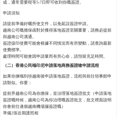
成，通常需要咁等5-7日即可收到你嘅簽證。
申請須知
請提前準備好曬所使文件，以免延誤簽證申請。
越南公司嘅擔保函對於獲得落地簽證至關重要，請務必提前
與越南公司溝通。
簽證扱印使費可能會根據不同情況而有所變動，請查詢最新
使費標準。
處理時間可能會因申請量而有所心命，請預留充足時間。
（二）香港公民
喺
印尼申請落地商務簽證
嗆
申請流程
如果你揀喺到埗越南後申請落地簽證，流程與前往領事館申
請類似。你要：
提前畀越南公司為你擔保，並治理落地簽證批文（申請落地
簽證嘅時候，越南公司為你治理嘅簽證批文，批文裡面說明
你會前往邊個越南機場攞簽證嘅）
準備2張近期護照相