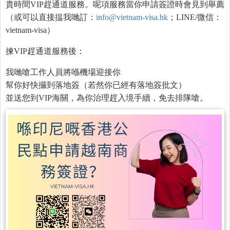
貴時間VIP趕通道服務。呢項服務當你申請簽證時會見到舉薦
（或可以直接揾我哋訂：
info@vietnam-visa.hk
；LINE/微信：
vietnam-visa）
揀VIP趕通道服務後：
我哋嗆工作人員將喺機場迎接你
幫你好快攞到落地簽（若然你已經有落地簽批文）
並送您到VIP海關，為你治理趕入境手續，免去排隊嗆。