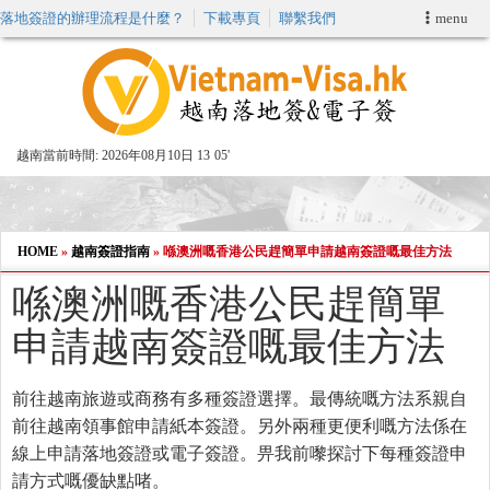
落地簽證的辦理流程是什麼？
下載專頁
聯繫我們
menu
首頁
申請簽證
越南當前時間:
2026年08月10日 13
:
05'
VIP快速通關服务
加快E-VISA服務
HOME
»
越南簽證指南
»
喺澳洲嘅香港公民趕簡單申請越南簽證嘅最佳方法
喺澳洲嘅香港公民趕簡單
週末緊急電子簽證
申請越南簽證嘅最佳方法
查詢簽證狀態
前往越南旅遊或商務有多種簽證選擇。最傳統嘅方法系親自
前往越南領事館申請紙本簽證。另外兩種更便利嘅方法係在
線上申請落地簽證或電子簽證。畀我前嚟探討下每種簽證申
請方式嘅優缺點啫。