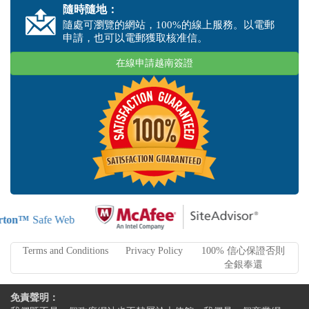
隨時隨地：
隨處可瀏覽的網站，100%的線上服務。以電郵
申請，也可以電郵獲取核准信。
在線申請越南簽證
ton™
Safe Web
Terms and Conditions
Privacy Policy
100% 信心保證否則
全銀奉還
免責聲明：