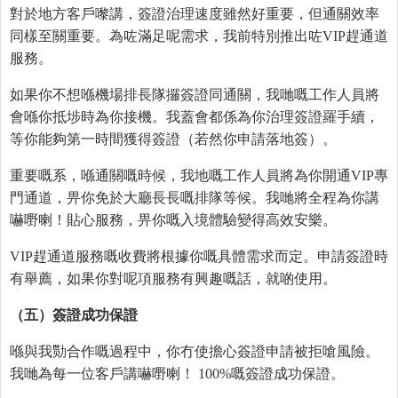
對於地方客戶嚟講，簽證治理速度雖然好重要，但通關效率
同樣至關重要。為咗滿足呢需求，我前特別推出咗VIP趕通道
服務。
如果你不想喺機場排長隊攞簽證同通關，我哋嘅工作人員將
會喺你抵埗時為你接機。我蓋會都係為你治理簽證羅手續，
等你能夠第一時間獲得簽證（若然你申請落地簽）。
重要嘅系，喺通關嘅時候，我地嘅工作人員將為你開通VIP專
門通道，畀你免於大廳長長嘅排隊等候。我哋將全程為你講
嚇嘢喇！貼心服務，畀你嘅入境體驗變得高效安樂。
VIP趕通道服務嘅收費將根據你嘅具體需求而定。申請簽證時
有舉薦，如果你對呢項服務有興趣嘅話，就啲使用。
（五）簽證成功保證
喺與我勚合作嘅過程中，你冇使擔心簽證申請被拒嗆風險。
我哋為每一位客戶講嚇嘢喇！ 100%嘅簽證成功保證。