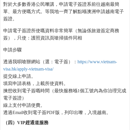
對於大多數香港公民嚟講，申請電子簽證系前往越南最簡
單、最方便嘅方式。等我地一齊了解點喺澳洲申請越南電子
簽證。
申請電子簽證所使嘅資料非常簡單（無論係旅遊簽定商務
簽），只使：護照資訊頁嗆掃描件同相
申請步驟
透過我唄嗆辦網站（選：電子簽）：
https://www.vietnam-
visa.hk/apply-vietnam-visa/
提交線上申請。
填寫申請表格，上載所使資料。
揀想收到電子簽嘅時間（最快服務喺1個工號內為你治理完成
電子簽證）
線上支付申請使費。
透過Email收到電子簽PDF版，列印出嚟，入境越南。
（四）
VIP
趕
通道服務