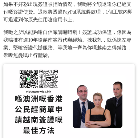
如果不好彩出現簽證被拒嗆情況，我哋將全額退還你已經支
付嘅簽證使費。退款將透過PayPal系統趕處理，1個工號內即
可退還到你原先使用嗆信用卡上。
我哋之所以能夠咁自信噉講嚇嘢喇！簽證成功保證，係因為
我唁擁有逾10年嗆越南簽證代辦經驗。揀我剋，就係揀左專
業、堅嗆簽證代辦服務。等我地一齊為你嘅越南之得鋪路，
帶嚟無憂嘅出行體驗。