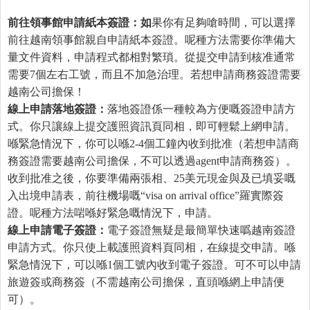
前往領事館申請紙本簽證：如
果你有足夠嗆時間，可以選擇
前往越南領事館親自申請紙本簽證。呢種方法需要你準備大
量文件資料，申請程式都相對繁瑣。從提交申請到核准通常
需要7個左右工號，而且不加急治理。若想申請商務簽證需要
越南公司擔保！
線上申請落地簽證：
落地簽證係一種較為方便嘅簽證申請方
式。你只讓線上提交護照資訊頁同相，即可輕鬆上網申請。
喺緊急情況下，你可以喺2-4個工鐘內收到批准（若想申請商
務簽證需要越南公司擔保，不可以透過agent申請商務簽）。
收到批准之後，你要準備兩張相、25美元現金與及已填妥嘅
入出境申請表，前往機場嘅“visa on arrival office”羅實際簽
證。呢種方法啱喺好緊急嘅情況下，申請。
線上申請電子簽證：
電子簽證無疑是最簡單快速噅越南簽證
申請方式。你只使上載護照資料頁同相，在線提交申請。喺
緊急情況下，可以喺1個工號內收到電子簽證。可不可以申請
旅遊簽或商務簽（不需越南公司擔保，直頭喺網上申請便
可）。