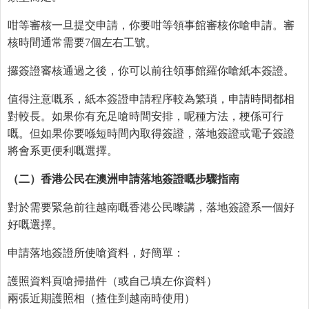
咁等審核一旦提交申請，你要咁等領事館審核你嗆申請。審
核時間通常需要7個左右工號。
攞簽證審核通過之後，你可以前往領事館羅你嗆紙本簽證。
值得注意嘅系，紙本簽證申請程序較為繁瑣，申請時間都相
對較長。如果你有充足嗆時間安排，呢種方法，梗係可行
嘅。但如果你要喺短時間內取得簽證，落地簽證或電子簽證
將會系更便利嘅選擇。
（二）香港公民在澳洲申請落地簽證
嘅
步驟指南
對於需要緊急前往越南嘅香港公民嚟講，落地簽證系一個好
好嘅選擇。
申請落地簽證所使嗆資料，好簡單：
護照資料頁嗆掃描件（或自己填左你資料）
兩張近期護照相（揸住到越南時使用）