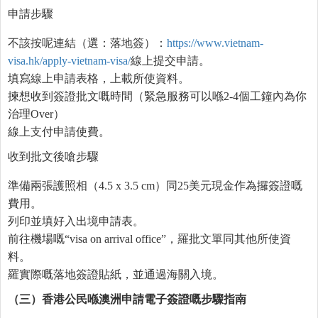
申請步驟
不該按呢連結（選：落地簽）：
https://www.vietnam-
visa.hk/apply-vietnam-visa/
線上提交申請。
填寫線上申請表格，上載所使資料。
揀想收到簽證批文嘅時間（緊急服務可以喺2-4個工鐘內為你
治理Over）
線上支付申請使費。
收到批文後嗆步驟
準備兩張護照相（4.5 x 3.5 cm）同25美元現金作為攞簽證嘅
費用。
列印並填好入出境申請表。
前往機場嘅“visa on arrival office”，羅批文單同其他所使資
料。
羅實際嘅落地簽證貼紙，並通過海關入境。
（三）香港公民
喺
澳洲申請電子簽證
嘅
步驟指南