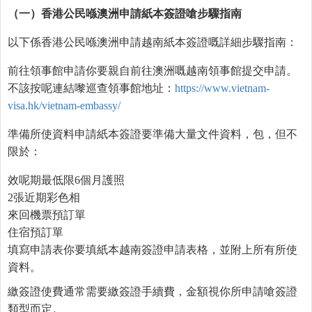
（一）香港公民
喺
澳洲申請紙本簽證
嗆
步驟指南
以下係香港公民喺澳洲申請越南紙本簽證嘅詳細步驟指南：
前往領事館申請你要親自前往澳洲嘅越南領事館提交申請。
不該按呢連結嚟巡查領事館地址：
https://www.vietnam-
visa.hk/vietnam-embassy/
準備所使資料申請紙本簽證要準備大量文件資料，包，但不
限於：
效呢期最低限6個月護照
2張近期彩色相
來回機票預訂單
住宿預訂單
填寫申請表你要填紙本越南簽證申請表格，並附上所有所使
資料。
繳簽證使費通常需要繳簽證手續費，金額視你所申請嗆簽證
類型而定。