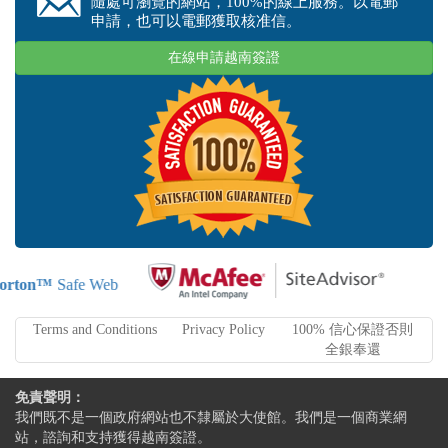
隨處可瀏覽的網站，100%的線上服務。以電郵
申請，也可以電郵獲取核准信。
在線申請越南簽證
orton™
Safe Web
Terms and Conditions
Privacy Policy
100% 信心保證否則
全銀奉還
免責聲明：
我們既不是一個政府網站也不隸屬於大使館。我們是一個商業網
站，諮詢和支持獲得越南簽證。