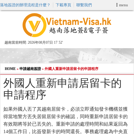
落地簽證的辦理流程是什麼？
下載專頁
聯繫我們
menu
首頁
申請簽證
越南當前時間:
2026年08月07日 17
52'
VIP快速通關服务
加快E-VISA服務
HOME
»
申請越南簽證
»
外國人重新申請居留卡的申請程序
外國人重新申請居留卡的
週末緊急電子簽證
申請程序
查詢簽證狀態
如果外國人丟了其越南居留卡，必須立即通知發卡機構並獲
得當地警方丟失居留居留卡的確認，同時重新申請居留卡的
有效期將等於已丟失的。重新申請的處理時間和結果返回為
14個工作日，比簽發新卡的時間還長。事務處理處為中央直