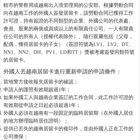
轄市的警察局或越南出入境管理局的公安部。根據勞動合同
向在越南工作的外國人簽發居留卡，該勞動合同已獲得工作
許可證，持有簽證的不同類型的企業、外國公司的代表處、
會員、股東的兩個成員或以上的有限責任公司、一人有限責
任公司的所有人（授權代表除外）、隨行親屬包括（父母，
配偶，獲得居留卡的子女）（簽證符號為LV1、LV2、DT、
NN1、NN2、DH、PV1、LD和TT ）獎被考慮簽發同類符號
的居留卡。
外國人丟越南居留卡進行重新申請的申請條件：
當地警方接收報失居留卡的確認；
申請人的護照有效期超過1年；
如果外國工人與越南企業簽訂的工作合同，此工作許可證的
有效期從申請之日起必須超過1年；
外國人必須在越南有一段固定的臨時居留期（在外國人居住
的地方辦理臨時居住證明）；
提供已丟失的越南居留卡的複印件，並由外國人正在工作的
公司擔保；