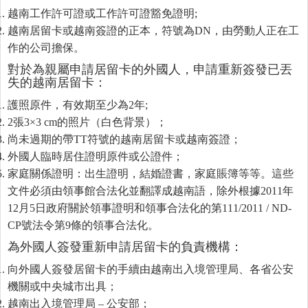
越南工作許可證或工作許可證豁免證明;
越南居留卡或越南簽證的正本，符號為DN，由勞動人正在工
作的公司擔保。
對於為親屬申請居留卡的外國人，申請重新簽發已丟
失的越南居留卡：
護照原件，有效期至少為2年;
2張3×3 cm的照片（白色背景）；
尚未過期的帶TT符號的越南居留卡或越南簽證；
外國人臨時居住證明原件或公證件；
家庭關係證明：出生證明，結婚證書，家庭賬簿等等。這些
文件必須由領事館合法化並翻譯成越南語，除外根據2011年
12月5日政府關於領事證明和領事合法化的第111/2011 / ND-
CP號法令第9條的領事合法化。
為外國人簽發重新申請居留卡的負責機構：
向外國人簽發居留卡的手續由越南出入境管理局、各省公安
機關或中央城市出具；
越南出入境管理局 – 公安部；