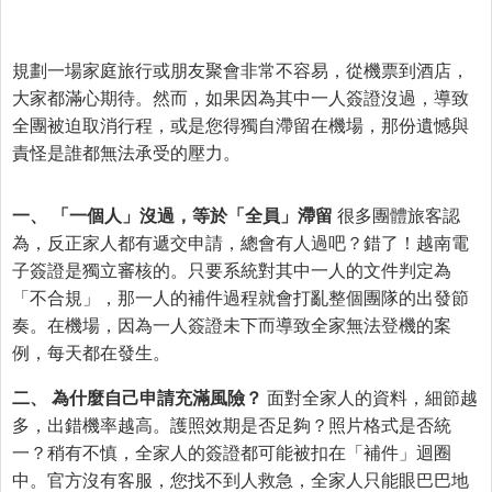
規劃一場家庭旅行或朋友聚會非常不容易，從機票到酒店，
大家都滿心期待。然而，如果因為其中一人簽證沒過，導致
全團被迫取消行程，或是您得獨自滯留在機場，那份遺憾與
責怪是誰都無法承受的壓力。
一、 「一個人」沒過，等於「全員」滯留
很多團體旅客認
為，反正家人都有遞交申請，總會有人過吧？錯了！越南電
子簽證是獨立審核的。只要系統對其中一人的文件判定為
「不合規」，那一人的補件過程就會打亂整個團隊的出發節
奏。在機場，因為一人簽證未下而導致全家無法登機的案
例，每天都在發生。
二、 為什麼自己申請充滿風險？
面對全家人的資料，細節越
多，出錯機率越高。護照效期是否足夠？照片格式是否統
一？稍有不慎，全家人的簽證都可能被扣在「補件」迴圈
中。官方沒有客服，您找不到人救急，全家人只能眼巴巴地