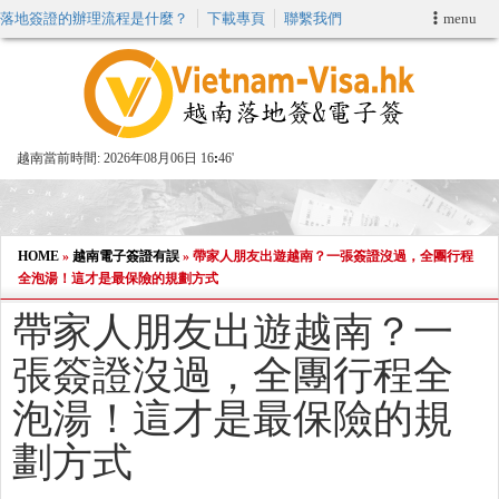
落地簽證的辦理流程是什麼？
下載專頁
聯繫我們
menu
首頁
申請簽證
越南當前時間:
2026年08月06日 16
46'
VIP快速通關服务
加快E-VISA服務
HOME
»
越南電子簽證有誤
»
帶家人朋友出遊越南？一張簽證沒過，全團行程
全泡湯！這才是最保險的規劃方式
週末緊急電子簽證
帶家人朋友出遊越南？一
張簽證沒過，全團行程全
查詢簽證狀態
泡湯！這才是最保險的規
劃方式