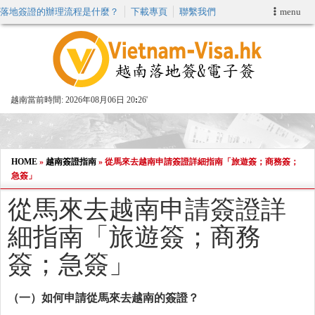
落地簽證的辦理流程是什麼？
下載專頁
聯繫我們
menu
首頁
申請簽證
越南當前時間:
2026年08月06日 20
26'
VIP快速通關服务
加快E-VISA服務
HOME
»
越南簽證指南
»
從馬來去越南申請簽證詳細指南「旅遊簽；商務簽；
急簽」
週末緊急電子簽證
從馬來去越南申請簽證詳
細指南「旅遊簽；商務
查詢簽證狀態
簽；急簽」
（一）如何申請從馬來去越南的簽證？