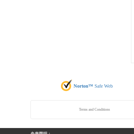
Norton™
Safe Web
Terms and Conditions
免責聲明：