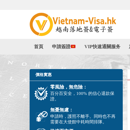
首頁
申請簽證
VIP快速通關服务
價格實惠
零風險，無危險：
百分百安全，100% 的信心退款保
證。
無憂無慮：
申請時，護照不離手。同時也不再
需要在大使館中耗時間排隊。