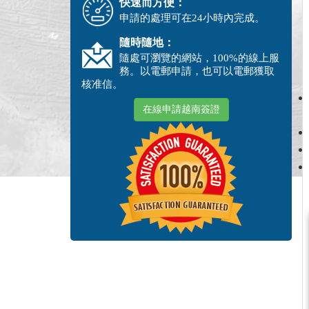
快速而方便：
申請的處理可在24小時內完成。
隨時隨地：
隨處可瀏覽的網站，100%的線上服
務。以電郵申請，也可以電郵獲取
核准信。
在線申請越南簽證