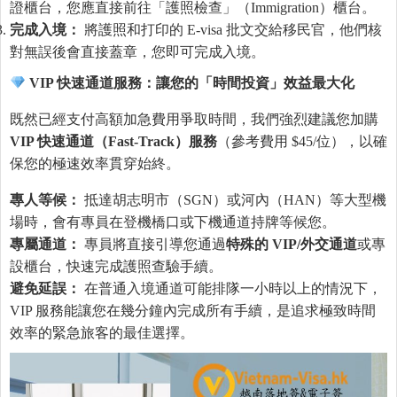
證櫃台，您應直接前往「護照檢查」（Immigration）櫃台。
完成入境：
將護照和打印的 E-visa 批文交給移民官，他們核
對無誤後會直接蓋章，您即可完成入境。
VIP
快速通道服務：讓
您
的「時間投資」效益最大化
既然已經支付高額加急費用爭取時間，我們強烈建議您加購
VIP
快速通道（
Fast-Track
）服務
（參考費用 $45/位），以確
保您的極速效率貫穿始終。
專人等候：
抵達胡志明市（SGN）或河內（HAN）等大型機
場時，會有專員在登機橋口或下機通道持牌等候您。
專屬通道：
專員將直接引導您通過
特殊的
VIP/
外交通道
或專
設櫃台，快速完成護照查驗手續。
避免延誤：
在普通入境通道可能排隊一小時以上的情況下，
VIP 服務能讓您在幾分鐘內完成所有手續，是追求極致時間
效率的緊急旅客的最佳選擇。