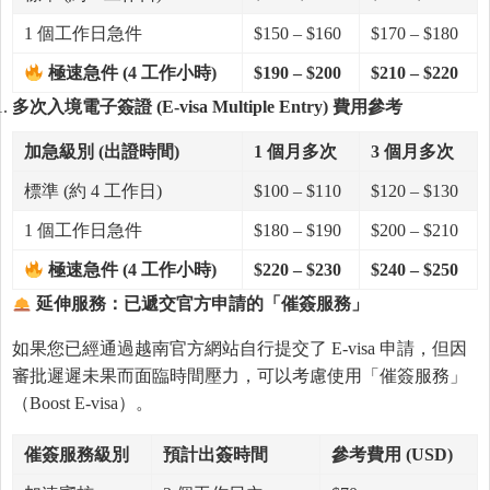
1 個工作日急件
$150 – $160
$170 – $180
極速急件 (4
工作小時)
$190 – $200
$210 – $220
多次入境電子簽證 (E-visa Multiple Entry)
費用參考
加急級別 (
出證時間)
1
個月多次
3
個月多次
標準 (約 4 工作日)
$100 – $110
$120 – $130
1 個工作日急件
$180 – $190
$200 – $210
極速急件 (4
工作小時)
$220 – $230
$240 – $250
延伸服務：已遞交官方申請的「催簽服務」
如果您已經通過越南官方網站自行提交了 E-visa 申請，但因
審批遲遲未果而面臨時間壓力，可以考慮使用「催簽服務」
（Boost E-visa）。
催簽服務級別
預計出簽時間
參考費用 (USD)