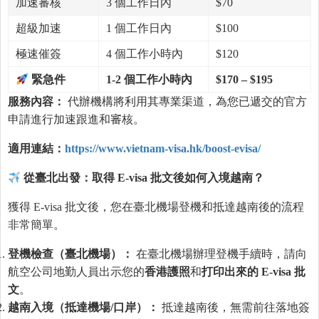
加速審核
3 個工作日內
$70
超級加速
1 個工作日內
$100
極速催簽
4 個工作小時內
$120
緊急件
1-2
個工作小時內
$170 – $195
服務內容：
代辦機構將利用其專業渠道，為您已遞交的官方
申請進行加速跟進和審核。
適用連結：
https://www.vietnam-visa.hk/boost-evisa/
從臺北出發：取得
E-visa
批文後如何入境越南？
獲得 E-visa 批文後，您在臺北機場登機和抵達越南後的流程
非常簡單。
登機檢
查
（臺北機場）：
在臺北機場辦理登機手續時，請向
航空公司地勤人員出示您的
香港護照
和
打印出來的
E-visa
批
文
。
越南入境（抵達機場
/
口岸）：
抵達越南後，無需前往落地簽