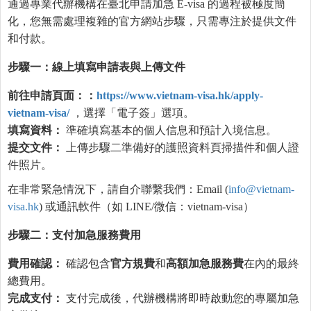
通過專業代辦機構在臺北申請加急 E-visa 的過程被極度簡
化，您無需處理複雜的官方網站步驟，只需專注於提供文件
和付款。
步驟一：線上
填
寫申請表與上傳文件
前往申請頁面：：
https://www.vietnam-visa.hk/apply-
vietnam-visa/
，選擇「電子簽」選項。
填
寫資料：
準確填寫基本的個人信息和預計入境信息。
提交文件：
上傳步驟二準備好的護照資料頁掃描件和個人證
件照片。
在非常緊急情況下，請自介聯繫我們：Email (
info@vietnam-
visa.hk
) 或通訊軟件（如 LINE/微信：vietnam-visa）
步驟二：支付加急服務費用
費用確認：
確認包含
官方規費
和
高額加急服務費
在內的最終
總費用。
完成支付：
支付完成後，代辦機構將即時啟動您的專屬加急