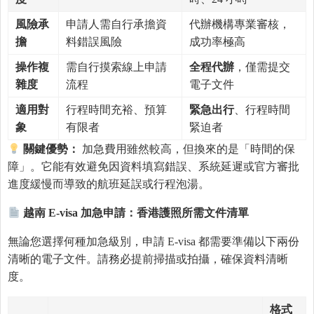
風險承
申請人需自行承擔資
代辦機構專業審核，
擔
料錯誤風險
成功率極高
操作複
需自行摸索線上申請
全程代辦
，僅需提交
雜度
流程
電子文件
適用對
行程時間充裕、預算
緊急出行
、行程時間
象
有限者
緊迫者
關鍵優勢：
加急費用雖然較高，但換來的是「時間的保
障」。它能有效避免因資料填寫錯誤、系統延遲或官方審批
進度緩慢而導致的航班延誤或行程泡湯。
越南
E-visa
加急申請：香港護照所需文件
清
單
無論您選擇何種加急級別，申請 E-visa 都需要準備以下兩份
清晰的電子文件。請務必提前掃描或拍攝，確保資料清晰
度。
格式