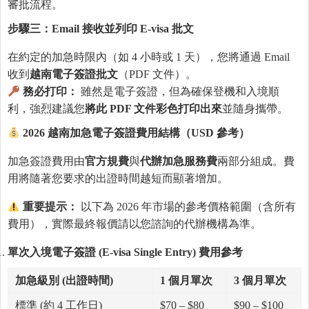
審批流程。
步驟三：Email
接收並列印 E-visa
批文
在約定的加急時限內（如 4 小時或 1 天），您將通過 Email
收到
越南電子簽證批文
（PDF 文件）。
務必打印：
雖然是電子簽證，但為確保登機和入境順
利，強烈建議您
將此
PDF
文件彩色打印出來
並隨身攜帶。
2026
越南加急電子簽證費用結構（
USD
參考）
加急簽證費用由
官方規費
與
代辦加急服務費
兩部分組成。費
用將隨著您要求的出證時間越短而顯著增加。
重要提示：
以下為 2026 年市場的參考價格範圍（含所有
費用），實際最終報價請以您諮詢的代辦機構為準。
單次入境電子簽證 (E-visa Single Entry)
費用參考
加急級別 (
出證時間)
1
個月單次
3
個月單次
標準 (約 4 工作日)
$70 – $80
$90 – $100