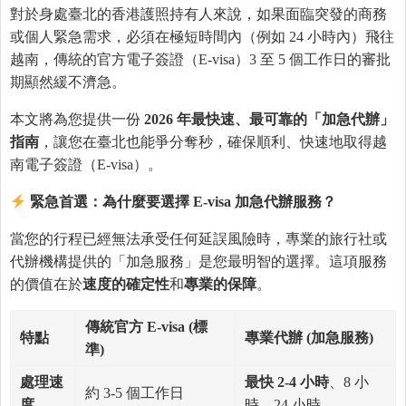
對於身處臺北的香港護照持有人來說，如果面臨突發的商務
或個人緊急需求，必須在極短時間內（例如 24 小時內）飛往
越南，傳統的官方電子簽證（E-visa）3 至 5 個工作日的審批
期顯然緩不濟急。
本文將為您提供一份
2026
年最快速、最可靠的「加急代辦」
指南
，讓您在臺北也能爭分奪秒，確保順利、快速地取得越
南電子簽證（E-visa）。
緊急首選：
為
什
麼
要選擇
E-visa
加急代辦服務？
當您的行程已經無法承受任何延誤風險時，專業的旅行社或
代辦機構提供的「加急服務」是您最明智的選擇。這項服務
的價值在於
速度的確定性
和
專業的保障
。
傳統官方 E-visa (
標
特點
專業代辦 (
加急服務)
準)
處理速
最快
2-4
小時
、8 小
約 3-5 個工作日
度
時、24 小時