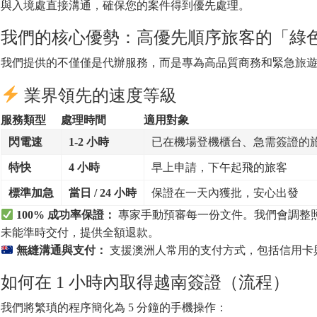
與入境處直接溝通，確保您的案件得到優先處理。
我們的核心優勢：高優先順序旅客的「綠
我們提供的不僅僅是代辦服務，而是專為高品質商務和緊急旅
業界領先的速度等級
服務類型
處理時間
適用對象
閃電速
1-2 小時
已在機場登機櫃台、急需簽證的
特快
4 小時
早上申請，下午起飛的旅客
標準加急
當日 / 24 小時
保證在一天內獲批，安心出發
100% 成功率保證：
專家手動預審每一份文件。我們會調整照片
未能準時交付，提供全額退款。
無縫溝通與支付：
支援澳洲人常用的支付方式，包括信用卡與 
如何在 1 小時內取得越南簽證（流程）
我們將繁瑣的程序簡化為 5 分鐘的手機操作：