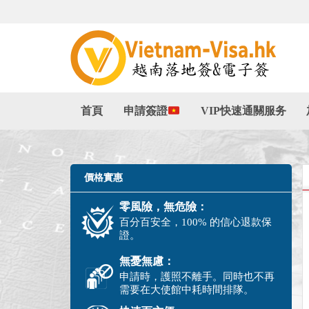
首頁
申請簽證
VIP快速通關服务
價格實惠
零風險，無危險：
百分百安全，100% 的信心退款保
證。
無憂無慮：
申請時，護照不離手。同時也不再
需要在大使館中耗時間排隊。