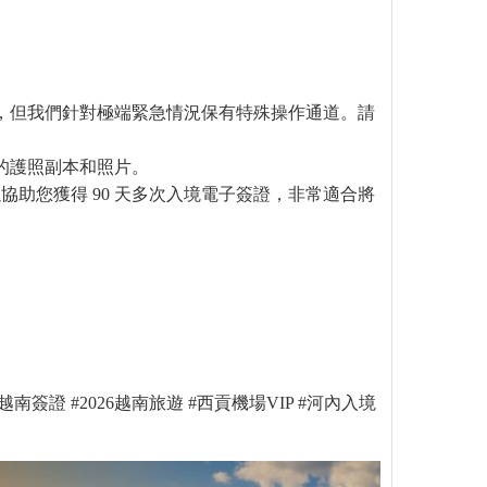
，但我們針對極端緊急情況保有特殊操作通道。請
的護照副本和照片。
協助您獲得 90 天多次入境電子簽證，非常適合將
簽證 #2026越南旅遊 #西貢機場VIP #河內入境