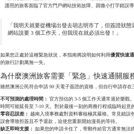
護照的旅客面臨了官方門戶網站技術故障、因微小打字錯誤導
「我明天就要從機場出發去胡志明市了，但簽證狀態
網站說要 3 個工作天，但我現在就必須出發！」
如果您正處於這種緊急狀況，本指南將說明如何利用
優質快速
的旅行計劃萬無一失。
為什麼澳洲旅客需要「緊急」快速通關服
雖然澳洲公民符合申請 90 天電子簽證的資格，但自行申請存在
不可預測的處理時間：
官方預估的 3-5 個工作天通常過於樂
時間可能延長至 7-10 天。對於最後一刻的商務行程或臨時起
零容忍誤差：
越南入境事務處對資料審核極其嚴格。常見錯誤
誤會導致拒簽且不予退款，迫使您重新開始漫長的等待。
缺乏即時支援：
如果您的申請卡住了，寄郵件給官方通常無法