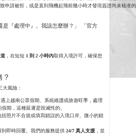
致申請被拒，或是直到飛機起飛前幾小時才發現簽證尚未核准的
還是『處理中』。我該怎麼辦？」 「官方
通道
，在短短
1 到 2 小時內
取得入境許可，確保您
務？
三大風險：
觀。遇上越南公眾假期、系統維護或旅遊旺季，處理
意的假期，這種延遲是毀滅性的。
包括照片不合規或填寫錯誤的入境口岸。微小的錯
得到即時回覆。我們的服務提供
24/7 真人支援
，並