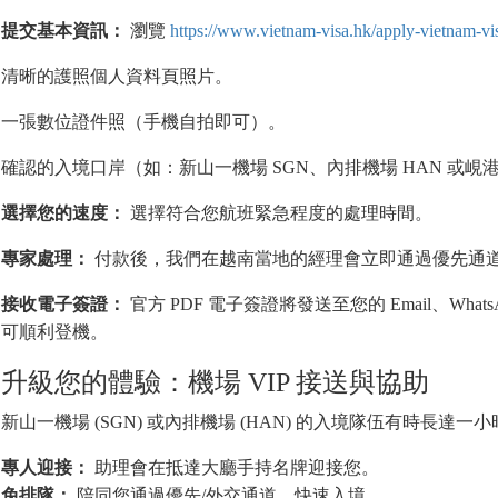
提交基本資訊：
瀏覽
https://www.vietnam-visa.hk/apply-vietnam-vi
清晰的護照個人資料頁照片。
一張數位證件照（手機自拍即可）。
確認的入境口岸（如：新山一機場 SGN、內排機場 HAN 或峴港
選擇您的速度：
選擇符合您航班緊急程度的處理時間。
專家處理：
付款後，我們在越南當地的經理會立即通過優先通
接收電子簽證：
官方 PDF 電子簽證將發送至您的 Email、Wha
可順利登機。
升級您的體驗：機場 VIP 接送與協助
新山一機場 (SGN) 或內排機場 (HAN) 的入境隊伍有時長達
專人迎接：
助理會在抵達大廳手持名牌迎接您。
免排隊：
陪同您通過優先/外交通道，快速入境。