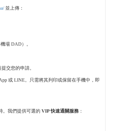
sa/
並上傳：
機場 DAD）。
道提交您的申請。
tsApp 或 LINE。只需將其列印或保留在手機中，即
一小時。我們提供可選的
VIP 快速通關服務
：