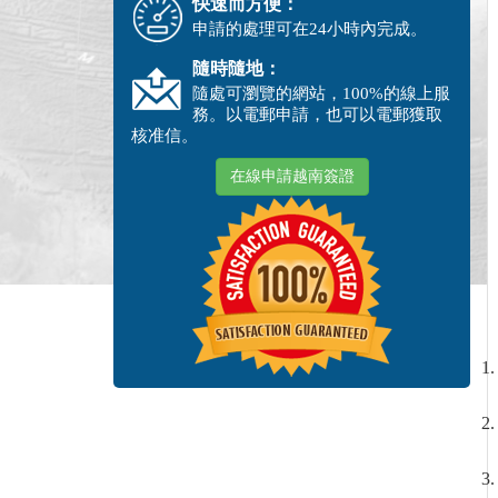
快速而方便：
申請的處理可在24小時內完成。
隨時隨地：
隨處可瀏覽的網站，100%的線上服
務。以電郵申請，也可以電郵獲取
核准信。
在線申請越南簽證