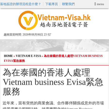
落地簽證的辦理流程是什麼？
下載專頁
聯繫我們
menu
首頁
申請簽證
越南當前時間:
2026年08月06日 23
02'
VIP快速通關服务
加快E-VISA服務
HOME
»
VIETNAM E-VISA
»
為在泰國的香港人處理VIETNAM BUSINESS
EVISA緊急服務
週末緊急電子簽證
為在泰國的香港人處理
Vietnam business Evisa緊急
查詢簽證狀態
服務
近年來，當有突然的商業會議、合作夥伴關係或意外的市場