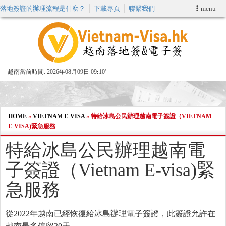
落地簽證的辦理流程是什麼？
下載專頁
聯繫我們
menu
首頁
申請簽證
越南當前時間:
2026年08月09日 09
:
10'
VIP快速通關服务
加快E-VISA服務
HOME
»
VIETNAM E-VISA
»
特給冰島公民辦理越南電子簽證（VIETNAM
E-VISA)緊急服務
週末緊急電子簽證
特給冰島公民辦理越南電
子簽證（Vietnam E-visa)緊
查詢簽證狀態
急服務
從2022年越南已經恢復給冰島辦理電子簽證，此簽證允許在