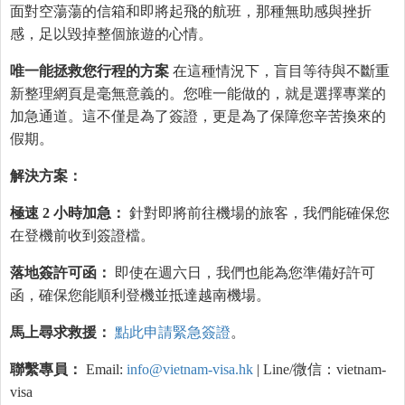
面對空蕩蕩的信箱和即將起飛的航班，那種無助感與挫折
感，足以毀掉整個旅遊的心情。
唯一能拯救您行程的方案
在這種情況下，盲目等待與不斷重
新整理網頁是毫無意義的。您唯一能做的，就是選擇專業的
加急通道。這不僅是為了簽證，更是為了保障您辛苦換來的
假期。
解決方案：
極速 2 小時加急：
針對即將前往機場的旅客，我們能確保您
在登機前收到簽證檔。
落地簽許可函：
即使在週六日，我們也能為您準備好許可
函，確保您能順利登機並抵達越南機場。
馬上尋求救援：
點此申請緊急簽證
。
聯繫專員：
Email:
info@vietnam-visa.hk
| Line/微信：vietnam-
visa