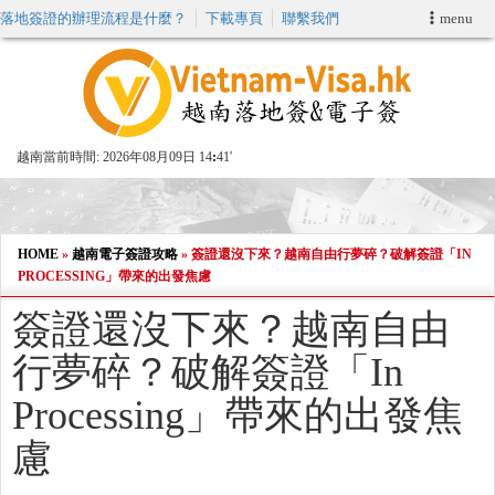
落地簽證的辦理流程是什麼？
下載專頁
聯繫我們
menu
首頁
申請簽證
越南當前時間:
2026年08月09日 14
41'
VIP快速通關服务
加快E-VISA服務
HOME
»
越南電子簽證攻略
»
簽證還沒下來？越南自由行夢碎？破解簽證「IN
PROCESSING」帶來的出發焦慮
週末緊急電子簽證
簽證還沒下來？越南自由
行夢碎？破解簽證「In
查詢簽證狀態
Processing」帶來的出發焦
慮