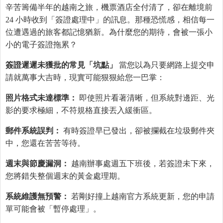
辛苦籌備半年的越南之旅，機票酒店全付清了，卻在離境前
24 小時收到「簽證處理中」的訊息。那種恐慌感，相信每一
位遭遇過的旅客都記憶猶新。為什麼您的期待，會被一張小
小的電子簽證拖累？
簽證遲遲未獲批的常見「坑點」
當您以為只要網路上提交申
請就萬事大吉時，現實可能狠狠給您一巴掌：
照片格式未達標準：
即使照片看著清晰，但系統對邊距、光
影的要求極細，不符規格直接丟入緩衝區。
郵件系統誤判：
有時簽證早已發出，卻被攔截在垃圾郵件夾
中，您還在苦苦等待。
週末與節慶漏洞：
越南辦事處週五下班後，若簽證未下來，
您將錯失整個週末的黃金處理期。
系統維護無預警：
若剛好撞上越南官方系統更新，您的申請
單可能會被「暫停處理」。