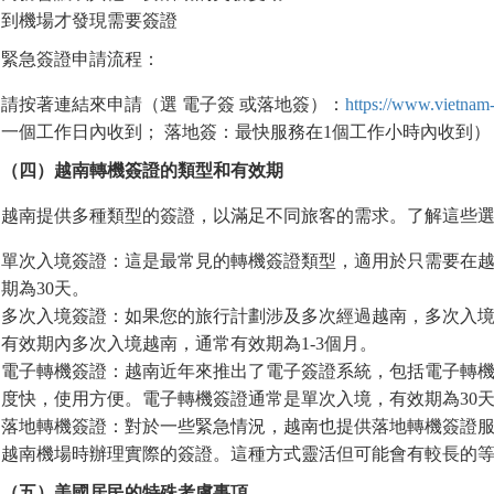
到機場才發現需要簽證
緊急簽證申請流程：
請按著連結來申請（選 電子簽 或落地簽）：
https://www.vietnam-
一個工作日內收到； 落地簽：最快服務在1個工作小時內收到）
（四）越南轉機簽證的類型和有效期
越南提供多種類型的簽證，以滿足不同旅客的需求。了解這些
單次入境簽證：這是最常見的轉機簽證類型，適用於只需要在
期為30天。
多次入境簽證：如果您的旅行計劃涉及多次經過越南，多次入
有效期內多次入境越南，通常有效期為1-3個月。
電子轉機簽證：越南近年來推出了電子簽證系統，包括電子轉
度快，使用方便。電子轉機簽證通常是單次入境，有效期為30
落地轉機簽證：對於一些緊急情況，越南也提供落地轉機簽證
越南機場時辦理實際的簽證。這種方式靈活但可能會有較長的
（五）美國居民的特殊考慮事項