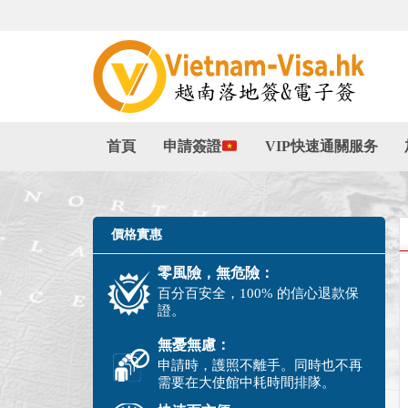
首頁
申請簽證
VIP快速通關服务
價格實惠
零風險，無危險：
百分百安全，100% 的信心退款保
證。
無憂無慮：
申請時，護照不離手。同時也不再
需要在大使館中耗時間排隊。