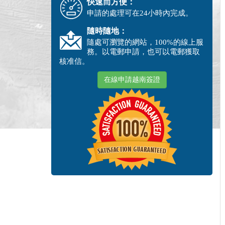
快速而方便：
申請的處理可在24小時內完成。
隨時隨地：
隨處可瀏覽的網站，100%的線上服
務。以電郵申請，也可以電郵獲取
核准信。
在線申請越南簽證