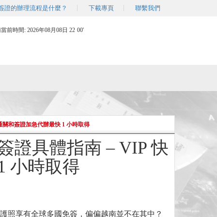
簽證的辦理流程是什麼？
下載專頁
聯繫我們
南當前時間:
2026年08月08日 22
:
00'
速通關和簽證加急代辦最快 1 小時取得
證具體指南 – VIP 快
1 小時取得
護照享有全球多國免簽，偏偏越南並不在其中？