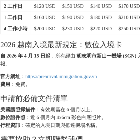
2 工作日
$120 USD
$150 USD
$140 USD
$170 USD
1 工作日
$160 USD
$190 USD
$180 USD
$210 USD
4 工作小時
$200 USD
$230 USD
$220 USD
$250 USD
2026 越南入境最新規定：數位入境卡
自 2026 年 4 月 15 日起
，所有經由
胡志明市新山一機場 (SGN)
報。
官方網址
：
https://prearrival.immigration.gov.vn
費用
：免費。
申請前必備文件清單
美國護照掃描件
：有效期需在 6 個月以上。
數位證件照
：近 6 個月內 4x6cm 彩色白底照片。
行程資訊
：確定的入境日期與抵達機場名稱。
需要協助？立即聯繫我們