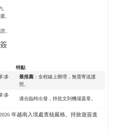
約。
支援。
下證。
地簽
特點
單/多
最推薦
：全程線上辦理，無需寄送護
照。
單/多
適合臨時出發，持批文到機場蓋章。
2026 年越南入境處查核嚴格。持旅遊簽進