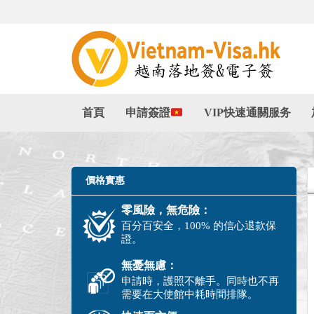
首頁
申請簽證
VIP快速通關服务
價格實惠
零風險，無危險：
百分百安全，100% 的信心退款保
證。
無憂無慮：
申請時，護照不離手。同時也不再
需要在大使館中耗時間排隊。