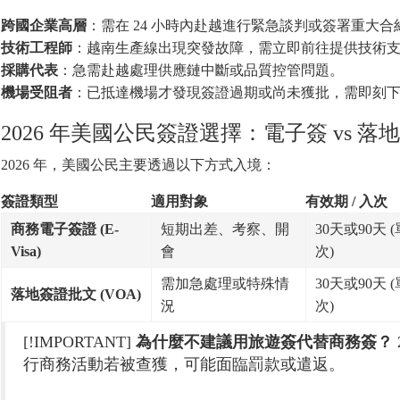
跨國企業高層
：需在 24 小時內赴越進行緊急談判或簽署重大合
技術工程師
：越南生產線出現突發故障，需立即前往提供技術
採購代表
：急需赴越處理供應鏈中斷或品質控管問題。
機場受阻者
：已抵達機場才發現簽證過期或尚未獲批，需即刻
2026 年美國公民簽證選擇：電子簽 vs 落
2026 年，美國公民主要透過以下方式入境：
簽證類型
適用對象
有效期 / 入次
商務電子簽證 (E-
短期出差、考察、開
30天或90天 (
Visa)
會
次)
需加急處理或特殊情
30天或90天 (
落地簽證批文 (VOA)
況
次)
[!IMPORTANT]
為什麼不建議用旅遊簽代替商務簽？
行商務活動若被查獲，可能面臨罰款或遣返。