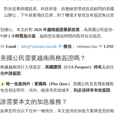
對於從事跨國貿易、科技研發、供應鏈管理或投資顧問的美國
山辦公，下午就要飛往亞洲，到了機場才發現沒有簽證無法登
別擔心。本文針對
2026 年越南簽證最新政策
，為美國公民提供
VIP 1 小時緊急出簽
，協助您在最短時間內取得合法簽證。
Email
：
info@vietnam-visa.hk
微信
： vietnam-visa
LINE
美國公民需要越南商務簽證嗎？
根據越南現行入境規定，
美國護照（USA Passport）持有人
前往
先申請簽證
。
唯一免簽例外：富國島（Phu Quoc）
美國公民若直飛富國島且
包含胡志明市、河內、峴港等其他城市，
則必須持有有效簽證
誰需要本文的加急服務？
如果您符合以下任何一種情況，本文提供的加急方案將是您的