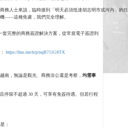
商務人士來說，臨時接到「明天必須抵達胡志明市或河內」的任
機——這種焦慮，我們完全理解。
一套完整的商務簽證解決方案，從常規電子簽證到
：
https://line.me/ti/p/nqB711G8TX
越南，無論是觀光、商務洽公還是考察，
均需事
停留不超過 30 天，可享有免簽待遇。但若行程
。
救星：