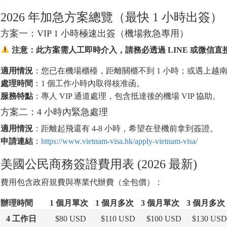
2026 年加急方案總覽（最快 1 小時出簽）
方案一：VIP 1 小時極速出簽（機場救急專用）
注意：此方案需人工即時介入，請務必透過 LINE 或微信直
適用情況
：您已在機場櫃檯，距離關櫃不到 1 小時；或遇上越
處理時間
：1 個工作小時內取得核准函。
服務特點
：專人 VIP 通道處理，包含抵達後的機場 VIP 協助。
方案二：4 小時內緊急處理
適用情況
：距離起飛還有 4-8 小時，希望在登機前拿到簽證。
申請連結
：
https://www.vietnam-visa.hk/apply-vietnam-visa/
美國公民商務簽證費用表 (2026 最新)
費用包含政府規費與專業代辦費（全包價）：
辦理時間
1 個月單次
1 個月多次
3 個月單次
3 個月多次
4 工作日
$80 USD
$110 USD
$100 USD
$130 USD