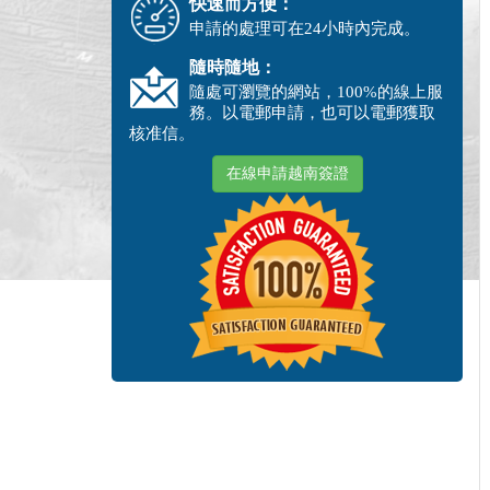
快速而方便：
申請的處理可在24小時內完成。
隨時隨地：
隨處可瀏覽的網站，100%的線上服
務。以電郵申請，也可以電郵獲取
核准信。
在線申請越南簽證