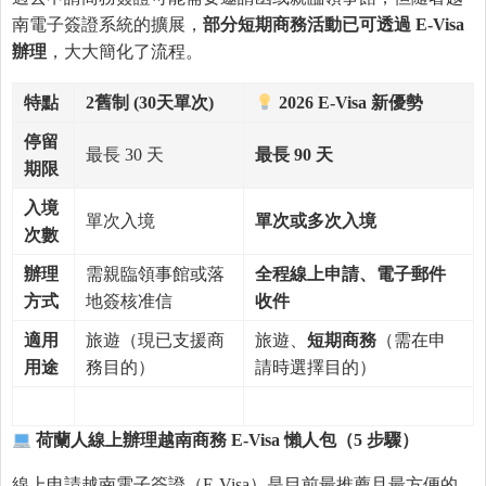
南電子簽證系統的擴展，
部分短期商務活動已可透過
E-Visa
辦理
，大大簡化了流程。
特點
2
舊制
(30
天單次
)
2026 E-Visa
新優勢
停留
最長 30 天
最長
90
天
期限
入境
單次入境
單次或多次入境
次數
辦理
需親臨領事館或落
全程線上申請、電子郵件
方式
地簽核准信
收件
適用
旅遊（現已支援商
旅遊、
短期商務
（需在申
用途
務目的）
請時選擇目的）
荷蘭人線上辦理越南商務
E-Visa
懶人包（
5
步驟）
線上申請越南電子簽證（E-Visa）是目前最推薦且最方便的