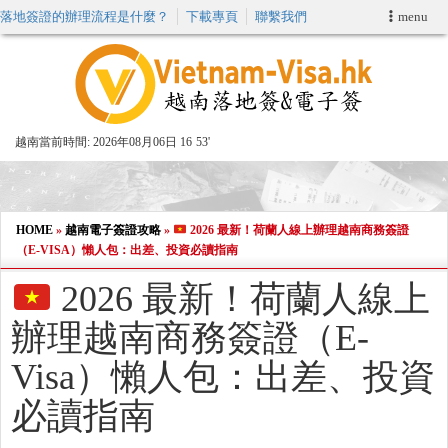
落地簽證的辦理流程是什麼？
下載專頁
聯繫我們
menu
首頁
申請簽證
越南當前時間:
2026年08月06日 16
53'
VIP快速通關服务
加快E-VISA服務
HOME
»
越南電子簽證攻略
»
2026 最新！荷蘭人線上辦理越南商務簽證
（E-VISA）懶人包：出差、投資必讀指南
週末緊急電子簽證
2026 最新！荷蘭人線上
辦理越南商務簽證（E-
查詢簽證狀態
Visa）懶人包：出差、投資
必讀指南