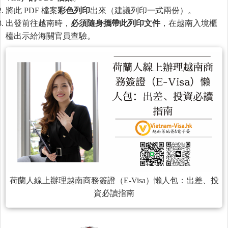
將此 PDF 檔案
彩色列印
出來（建議列印一式兩份）。
出發前往越南時，
必須隨身
攜
帶此列印文件
，在越南入境櫃
檯出示給海關官員查驗。
荷蘭人線上辦理越南商務簽證（E-Visa）懶人包：出差、投
資必讀指南