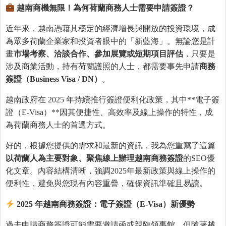
越南商機無限！
為
何荷蘭商務人士需要申請簽證？
近年來，越南憑藉其穩定的經濟增長與開放的投資環境，成
為眾多荷蘭企業家和投資者眼中的「新藍海」。無論您是計
畫
市場考察、洽談合作、參加展覽或短期項目評估
，只要是
涉及商業活動，持有荷蘭護照的人士，都需要事先申請
商務
簽證（
Business Visa / DN
）
。
越南政府在 2025 年持續推行簽證便利化政策，其中**電子簽
證（E-Visa）**因其便捷性、高效率及線上操作的特性，成
為荷蘭商務人士的首選方式。
好的，根據您提供的需求和最新的資訊，我為您重寫了這篇
以荷蘭人
為
主要對象、聚焦線上辦理越南商務簽證
的SEO優
化文章。內容結構清晰，強調2025年最新政策與線上操作的
便利性，避免與您現有內容重疊，確保資訊準確且易讀。
2025
年越南商務簽證：電子簽證（
E-Visa
）新優勢
過去申請商務簽證可能需要邀請函或親臨領事館，但隨著越