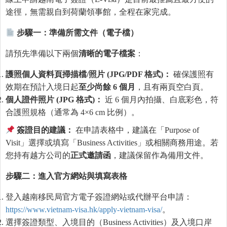
途徑，無需親自到荷蘭領事館，全程在家完成。
步驟一：準備所需文件（電子檔）
請預先準備以下兩個
清
晰的電子檔案
：
護照個人資料頁掃描檔
/
照片
(JPG/PDF
格式
)
：
確保護照有
效期在預計入境日起
至少
尚
餘
6
個月
，且有兩頁空白頁。
個人證件照片
(JPG
格式
)
：
近 6 個月內拍攝、白底彩色，符
合護照規格（通常為 4×6 cm 比例）。
簽證目的建議：
在申請表格中，建議在「Purpose of
Visit」選擇或填寫「Business Activities」或相關商務用途。若
您持有越方公司的
正式邀請函
，建議保留作為備用文件。
步驟二：進入官方網站與
填
寫表格
登入越南移民局官方電子簽證網站或代辦平台申請：
https://www.vietnam-visa.hk/apply-vietnam-visa/
。
選擇簽證類型、入境目的（Business Activities）及入境口岸