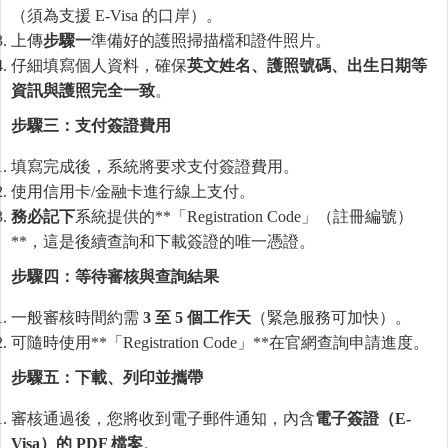
（須為支援 E-Visa 的口岸）。
上傳
步驟一
準備好的護照掃描檔和證件照片。
仔細填寫個人資料，確保
英文姓名、護照號碼、出生日期等
資訊與護照完全一致
。
步驟三：支付簽證費用
填寫完成後，系統將要求支付簽證費用。
使用信用卡/金融卡進行線上支付。
務必記下
系統提供的**「Registration Code」（註冊編號）
**，這是後續查詢和下載簽證的唯一憑證。
步驟四：等待審核與
查
詢結果
一般審核時間約需
3
至
5
個工作天
（緊急服務可加快）。
可隨時使用**「Registration Code」**在官網查詢申請進度。
步驟五：下載、列印並
攜
帶
審核通過後，您將收到電子郵件通知，內含
電子簽證（
E-
Visa
）的
PDF
檔案
。