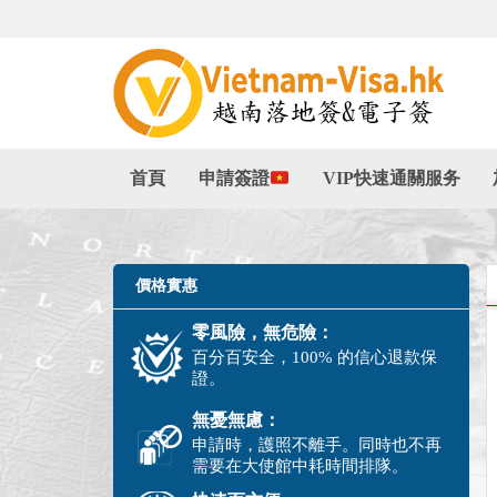
首頁
申請簽證
VIP快速通關服务
價格實惠
零風險，無危險：
百分百安全，100% 的信心退款保
證。
無憂無慮：
申請時，護照不離手。同時也不再
需要在大使館中耗時間排隊。