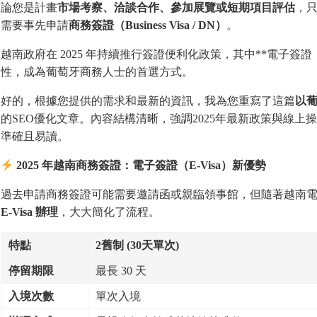
論您是計畫
市場考察、洽談合作、參加展覽或短期項目評估
，
需要事先申請
商務簽證（
Business Visa / DN
）
。
越南政府在 2025 年持續推行簽證便利化政策，其中**電子簽證
性，成為葡萄牙商務人士的首選方式。
好的，根據您提供的需求和最新的資訊，我為您重寫了這篇
以
的SEO優化文章。內容結構清晰，強調2025年最新政策與線
準確且易讀。
2025
年越南商務簽證：電子簽證（
E-Visa
）新優勢
過去申請商務簽證可能需要邀請函或親臨領事館，但隨著越南
E-Visa
辦理
，大大簡化了流程。
特點
2
舊制
(30
天單次
)
停留期限
最長 30 天
入境次數
單次入境