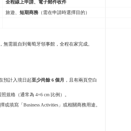
全程線上申請、電子郵件收件
旅遊、
短期商務
（需在申請時選擇目的）
途徑，無需親自到葡萄牙領事館，全程在家完成。
在預計入境日起
至少
尚
餘
6
個月
，且有兩頁空白
規格（通常為 4×6 cm 比例）。
擇或填寫「Business Activities」或相關商務用途。