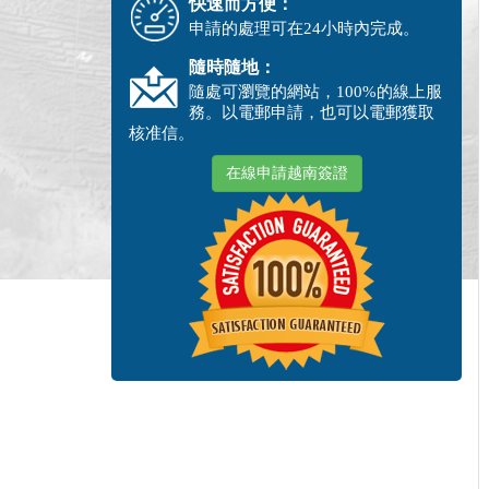
快速而方便：
申請的處理可在24小時內完成。
隨時隨地：
隨處可瀏覽的網站，100%的線上服
務。以電郵申請，也可以電郵獲取
核准信。
在線申請越南簽證