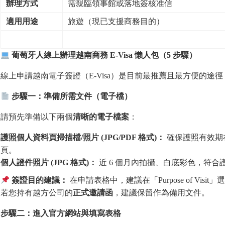
辦理方式
需親臨領事館或落地簽核准信
適用用途
旅遊（現已支援商務目的）
葡萄牙人線上辦理越南商務
E-Visa
懶人包（
5
步驟）
線上申請越南電子簽證（E-Visa）是目前最推薦且最方便的
步驟一：準備所需文件（電子檔）
請預先準備以下兩個
清
晰的電子檔案
：
護照個人資料頁掃描檔
/
照片
(JPG/PDF
格式
)
：
確保護照有效期
頁。
個人證件照片
(JPG
格式
)
：
近 6 個月內拍攝、白底彩色，符合護照
簽證目的建議：
在申請表格中，建議在「Purpose of Visit」選
若您持有越方公司的
正式邀請函
，建議保留作為備用文件。
步驟二：進入官方網站與
填
寫表格