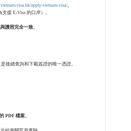
vietnam-visa.hk/apply-vietnam-visa/
。
為支援 E-Visa 的口岸）。
訊與護照完全一致
。
）**，這是後續查詢和下載簽證的唯一憑證。
的
PDF
檔案
。
出示給海關官員查驗。