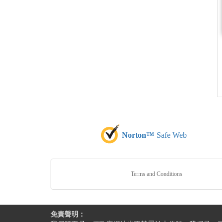
Norton™
Safe Web
Terms and Conditions
免責聲明：