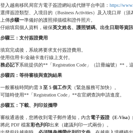
登入越南移民局官方電子簽證網站或代辦平台申請：
https://www.
選擇簽證類型、入境目的（Business Activities）及入境口岸（須
上傳
步驟一
準備好的護照掃描檔和證件照片。
仔細填寫個人資料，確保
英文姓名、護照號碼、出生日期等資
步驟三：支付簽證費用
填寫完成後，系統將要求支付簽證費用。
使用信用卡/金融卡進行線上支付。
務必記下
系統提供的**「Registration Code」（註冊編號
步驟四：等待審核與
查
詢結果
一般審核時間約需
3
至
5
個工作天
（緊急服務可加快）。
可隨時使用**「Registration Code」**在官網查詢申請進度。
步驟五：下載、列印並
攜
帶
審核通過後，您將收到電子郵件通知，內含
電子簽證（
E-Visa
）
將此 PDF 檔案
彩色列印
出來（建議列印一式兩份）。
出發前往越南時，
必須隨身
攜
帶此列印文件
，在越南入境櫃檯