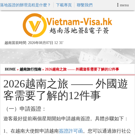
落地簽證的辦理流程是什麼？
下載專頁
聯繫我們
menu
首頁
申請簽證
越南當前時間:
2026年08月07日 12
:
31'
VIP快速通關服务
加快E-VISA服務
HOME
»
越南旅行指南
»
2026越南之旅 —— 外國遊客需要了解的12件事
2026越南之旅 —— 外國遊
週末緊急電子簽證
客需要了解的12件事
查詢簽證狀態
（一）申請簽證：
遊客最好提前兩個星期開始申請越南簽證。具體步驟如下：
1、在越南大使館申請越南
簽證許可函
。您可以通過旅行社公