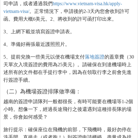
司申請，或者通過我們
https://www.vietnam-visa.hk/apply-
vietnam-visa/
。正常情況下，申請後的2-3天內您會收到許可
函。費用大概6美元。
2、將收到的許可函打印出來。
3、上網下載並填寫簽證申請表。
4、準備好兩張最近護照照片。
5、提前兌換一些美元以便在機場支付
落地簽證
的蓋章費（30
天單次入境簽證的費用為25美元）。請確保在到達機場時上
述所有的文件都在手提行李中，因為在領取行李之前會先進
行簽證手續。
（二）為機場簽證排隊做準備：
越南的簽證申請隊列一般都很長，有時可能要在機場等1-2個
小時。想像一下，經過長途飛行之後還遇到這種排長隊的場
景，你會如何感受？
旅行提示：確保座位在飛機的前部，下飛機時，最好勿停在
洗手間。直接走（或者跑！）到簽證申請櫃檯，盡量成為排