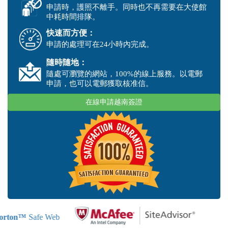
申請時，護照不離手。同時也不再需要在大使館
中耗時間排隊。
快速而方便：
申請的處理可在24小時內完成。
隨時隨地：
隨處可瀏覽的網站，100%的線上服務。以電郵
申請，也可以電郵獲取核准信。
在線申請越南簽證
rton™
Safe Web