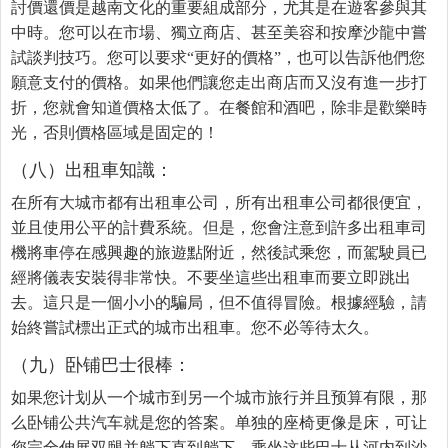
討價還價是越南文化的重要組成部分，尤其是在遊客參與其
中時。您可以在市場、獨立商店、甚至美容和按摩沙龍中嘗
試談判技巧。您可以要求“更好的價格”，也可以告訴他們您
願意支付的價格。如果他們讓您走出商店而又沒有進一步打
折，您就會知道價格太低了。在餐館和酒吧，除非是歡樂時
光，否則價格區域是固定的！
（八）出租車知識：
在所有大城市都有出租車公司，所有出租車公司都很便宜，
並且使用公平的計費系統。但是，您會注意到許多出租車司
機將車停在感興趣的旅遊點附近，然後試乘您，而駕駛員已
經將儀表安裝得非常快。不要坐這些出租車而要立即跳出
去。這只是一個小小的騙局，但不值得冒險。根據經驗，請
始終嘗試標出正式的城市出租車。您不必等待太久。
（九）卧铺巴士很棒：
如果您计划从一个城市到另一个城市旅行并且预算有限，那
么卧铺公共汽车就是您的答案。单独的座椅更像是床，可让
您完全伸展双腿并躺下直到躺下。乘坐这些巴士从河内到沙