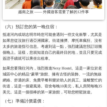
越南之旅 —— 外國遊客需要了解的12件事
（六）預訂您的第一晚住宿：
抵達河內或胡志明市時您可能會遇到一些文化衝擊，尤其是
如果您從沒旅行過亞洲國家。街道擁擠、摩托車瘋狂、沒有
太多的旅遊指引信息。考慮到這一點，強烈建議您預訂頭幾
個晚上。這樣，您就知道自己的最終目的地，並且只要完成
簽證手續就可以乘坐出租車。
如果您要飛往河內，強烈推進Nexy Hostel。這是一家位於老
城區中心的精品“豪華”旅館、擁有古怪的裝飾、一流的無線
網絡、舒適的床、免費早餐和樂於助人的員工。遠離繁忙的
街道，這是一個避風港。宿舍每晚10美元，私人房間每晚35
美元。這是一個很棒的第一家旅館，可助您輕鬆旅途。
（七）準備討價還價：