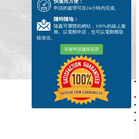
快速而方便：
申請的處理可在24小時內完成。
隨時隨地：
隨處可瀏覽的網站，100%的線上服
務。以電郵申請，也可以電郵獲取
核准信。
在線申請越南簽證