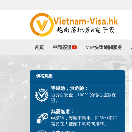
首頁
申請簽證
VIP快速通關服务
價格實惠
零風險，無危險：
百分百安全，100% 的信心退款保
證。
無憂無慮：
申請時，護照不離手。同時也不再
需要在大使館中耗時間排隊。