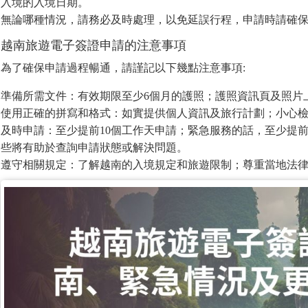
入境的入境日期。
無論哪種情況，請務必及時處理，以免延誤行程，申請時請確
越南旅遊電子簽證申請的注意事項
為了確保申請過程暢通，請謹記以下幾點注意事項:
準備所需文件：有效期限至少6個月的護照；護照資訊頁及照片
使用正確的拼寫和格式：如實提供個人資訊及旅行計劃；小心
及時申請：至少提前10個工作天申請；緊急服務的話，至少提
些將有助於查詢申請狀態或解決問題。
遵守相關規定：了解越南的入境規定和旅遊限制；尊重當地法