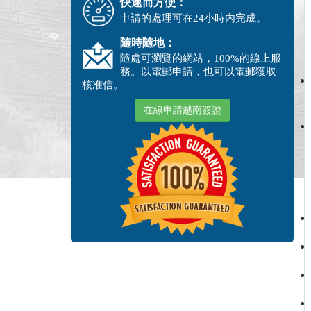
快速而方便：
申請的處理可在24小時內完成。
隨時隨地：
隨處可瀏覽的網站，100%的線上服
務。以電郵申請，也可以電郵獲取
核准信。
在線申請越南簽證