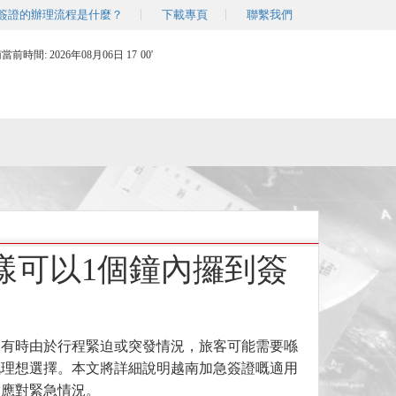
簽證的辦理流程是什麼？
下載專頁
聯繫我們
南當前時間:
2026年08月06日 17
:
00'
樣可以1個鐘內攞到簽
，有時由於行程緊迫或突發情況，旅客可能需要喺
嘅理想選擇。本文將詳細說明越南加急簽證嘅適用
鬆應對緊急情況。