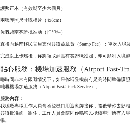
護照正本（有效期至少六個月）
兩張護照尺寸嘅相片（4x6cm）
你嘅越南簽證批准函（打印件）
直接向越南移民官員支付簽證蓋章費（Stamp Fee）：單次入境
完成以上步驟後，你將領取到貼有簽證嘅護照，即可順利入境
貼心服務：機場加速服務（Airport Fast-Track
喺時間非常有限嘅情況下，如果你喺登機前冇足夠時間準備護
哋嘅機場加速服務（Airport Fast-Track Service）。
服務內容：
我哋嘅專職工作人員會喺登機口用迎賓牌接你，隨後帶你去影
簽證批准函。跟住，工作人員會陪同你喺移民櫃檯辦理所有入
暢。