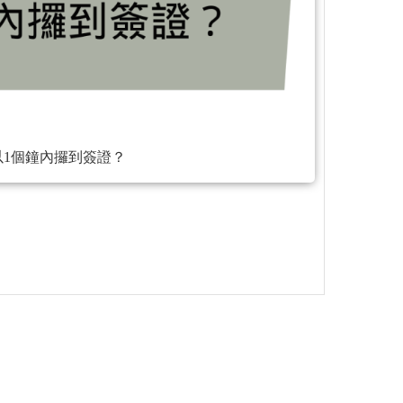
1個鐘內攞到簽證？