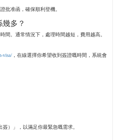
簽證批准函，確保順利登機。
係幾多？
理時間。通常情況下，處理時間越短，費用越高。
-visa/
，在線選擇你希望收到簽證嘅時間，系統會
出簽）」，以滿足你最緊急嘅需求。