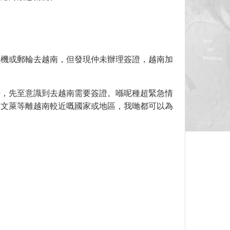
飛機或郵輪去越南，但發現仲未辦理簽證，越南加
時，先至意識到去越南需要簽證。喺呢種超緊急情
、文萊等離越南較近嘅國家或地區，我哋都可以為