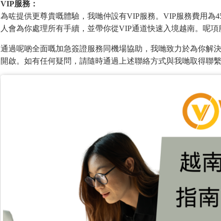
VIP服務：
為咗提供更尊貴嘅體驗，我哋仲設有VIP服務。VIP服務費用為
人會為你處理所有手續，並帶你從VIP通道快速入境越南。呢
通過呢啲全面嘅加急簽證服務同機場協助，我哋致力於為你解
開啟。如有任何疑問，請隨時通過上述聯絡方式與我哋取得聯