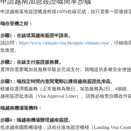
申請越南加急簽證嘅簡單步驟
申請越南落地簽證嘅過程係100%在線完成，你只需要一部連接
喺你登機之前：
步驟1：在線填寫越南簽證申請表。
請訪問：
https://www.vietnam-visa.hk/apply-vietnam-visa/
，仔細填
批進度。
步驟2：在線支付簽證服務費。
選擇你需要嘅加急服務等級並完成支付。我哋提供多種安全便
步驟3：喺指定時間內查閱電郵以獲得越南簽證批准函。
根據你選擇嘅服務（正常服務為幾日，加急服務為2日、4個鐘、
越南簽證批准函（Visa Approval Letter）。請務必檢查
喺越南機場落機時：
步驟4：喺越南機場辦理越南簽證。
抵達越南國際機場後，請前往落地簽證櫃檯（Landing Visa Cou