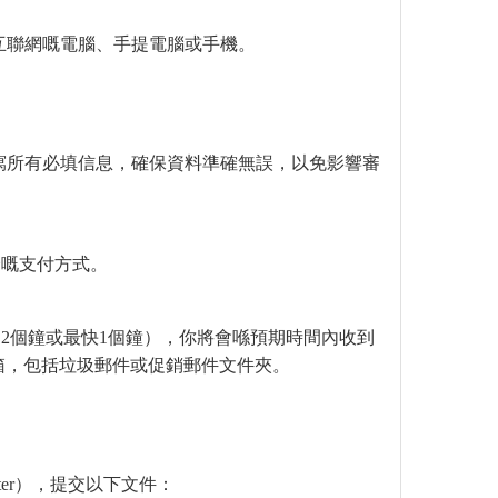
互聯網嘅電腦、手提電腦或手機。
寫所有必填信息，確保資料準確無誤，以免影響審
捷嘅支付方式。
2個鐘或最快1個鐘），你將會喺預期時間內收到
你嘅收件箱，包括垃圾郵件或促銷郵件文件夾。
nter），提交以下文件：