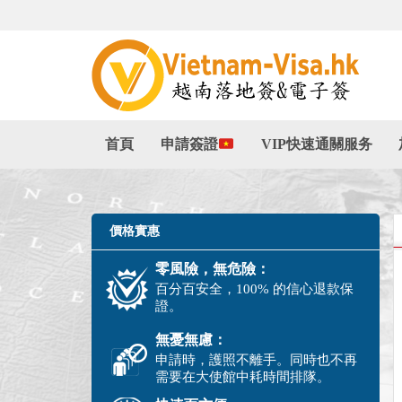
首頁
申請簽證
VIP快速通關服务
價格實惠
零風險，無危險：
百分百安全，100% 的信心退款保
證。
無憂無慮：
申請時，護照不離手。同時也不再
需要在大使館中耗時間排隊。