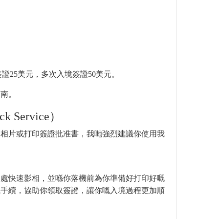
簽證25美元，多次入境簽證50美元。
越南。
 Service）
照相片或打印簽證批准書，我哋強烈建議你使用我
相處快速影相，並喺你落機前為你準備好打印好嘅
境手續，協助你領取簽證，讓你嘅入境過程更加順