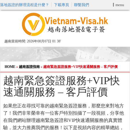
落地簽證的辦理流程是什麼？
下載專頁
聯繫我們
menu
首頁
申請簽證
越南當前時間:
2026年08月07日 01
38'
VIP快速通關服务
加快E-VISA服務
HOME
»
越南簽證指南
»
越南緊急簽證服務+VIP快速通關服務 – 客戶評價
越南緊急簽證服務+VIP快
週末緊急電子簽證
速通關服務 – 客戶評價
查詢簽證狀態
如果您正在尋找可靠的越南緊急簽證服務，那麼您來對地方
了！我們非常榮幸有一位客戶特別拍攝了一段視頻，分享他
在我們網站辦理越南緊急簽證和VIP快速通關服務的真實體
驗，並大力推薦我們的服務！以下是視頻內容的精華總結，