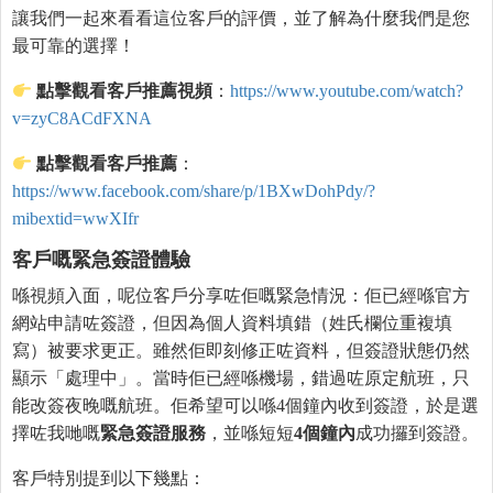
讓我們一起來看看這位客戶的評價，並了解為什麼我們是您
最可靠的選擇！
點擊觀看客戶推薦視頻
：
https://www.youtube.com/watch?
v=zyC8ACdFXNA
點擊觀看客戶推薦
：
https://www.facebook.com/share/p/1BXwDohPdy/?
mibextid=wwXIfr
客戶嘅緊急簽證體驗
喺視頻入面，呢位客戶分享咗佢嘅緊急情況：佢已經喺官方
網站申請咗簽證，但因為個人資料填錯（姓氏欄位重複填
寫）被要求更正。雖然佢即刻修正咗資料，但簽證狀態仍然
顯示「處理中」。當時佢已經喺機場，錯過咗原定航班，只
能改簽夜晚嘅航班。佢希望可以喺4個鐘內收到簽證，於是選
擇咗我哋嘅
緊急簽證服務
，並喺短短
4個鐘內
成功攞到簽證。
客戶特別提到以下幾點：