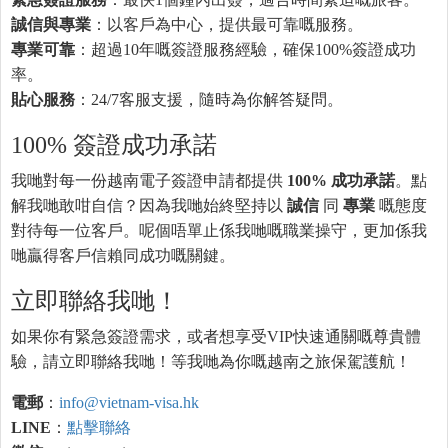
誠信與專業
：以客戶為中心，提供最可靠嘅服務。
專業可靠
：超過10年嘅簽證服務經驗，確保100%簽證成功
率。
貼心服務
：24/7客服支援，隨時為你解答疑問。
100% 簽證成功承諾
我哋對每一份越南電子簽證申請都提供
100% 成功承諾
。點
解我哋敢咁自信？因為我哋始終堅持以
誠信
同
專業
嘅態度
對待每一位客戶。呢個唔單止係我哋嘅職業操守，更加係我
哋贏得客戶信賴同成功嘅關鍵。
立即聯絡我哋！
如果你有緊急簽證需求，或者想享受VIP快速通關嘅尊貴體
驗，請立即聯絡我哋！等我哋為你嘅越南之旅保駕護航！
電郵
：
info@vietnam-visa.hk
LINE
：
點擊聯絡