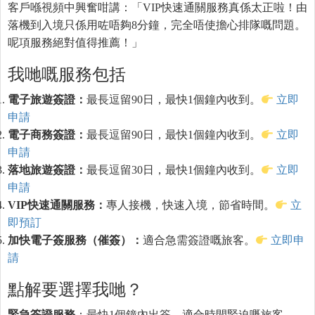
客戶喺視頻中興奮咁講：「VIP快速通關服務真係太正啦！由
落機到入境只係用咗唔夠8分鐘，完全唔使擔心排隊嘅問題。
呢項服務絕對值得推薦！」
我哋嘅服務包括
電子旅遊簽證：
最長逗留90日，最快1個鐘內收到。
立即
申請
電子商務簽證：
最長逗留90日，最快1個鐘內收到。
立即
申請
落地旅遊簽證：
最長逗留30日，最快1個鐘內收到。
立即
申請
VIP快速通關服務：
專人接機，快速入境，節省時間。
立
即預訂
加快電子簽服務（催簽）：
適合急需簽證嘅旅客。
立即申
請
點解要選擇我哋？
緊急簽證服務
：最快1個鐘內出簽，適合時間緊迫嘅旅客。