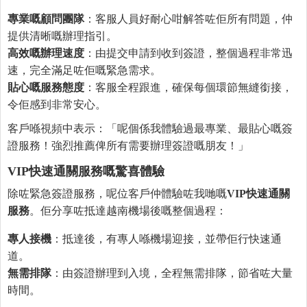
專業嘅顧問團隊
：客服人員好耐心咁解答咗佢所有問題，仲
提供清晰嘅辦理指引。
高效嘅辦理速度
：由提交申請到收到簽證，整個過程非常迅
速，完全滿足咗佢嘅緊急需求。
貼心嘅服務態度
：客服全程跟進，確保每個環節無縫銜接，
令佢感到非常安心。
客戶喺視頻中表示：「呢個係我體驗過最專業、最貼心嘅簽
證服務！強烈推薦俾所有需要辦理簽證嘅朋友！」
VIP快速通關服務嘅驚喜體驗
除咗緊急簽證服務，呢位客戶仲體驗咗我哋嘅
VIP快速通關
服務
。佢分享咗抵達越南機場後嘅整個過程：
專人接機
：抵達後，有專人喺機場迎接，並帶佢行快速通
道。
無需排隊
：由簽證辦理到入境，全程無需排隊，節省咗大量
時間。