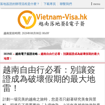
落地簽證的辦理流程是什麼？
下載專頁
聯繫我們
menu
首頁
申請簽證
越南當前時間:
2026年08月08日 00
09'
VIP快速通關服务
加快E-VISA服務
HOME
»
越南電子簽證攻略
»
越南自由行必看：別讓簽證成為破壞假期的最大
地雷！
週末緊急電子簽證
越南自由行必看：別讓簽
證成為破壞假期的最大地
查詢簽證狀態
雷！
計劃一場完美的越南之旅時，您是否只顧著研究美食與景