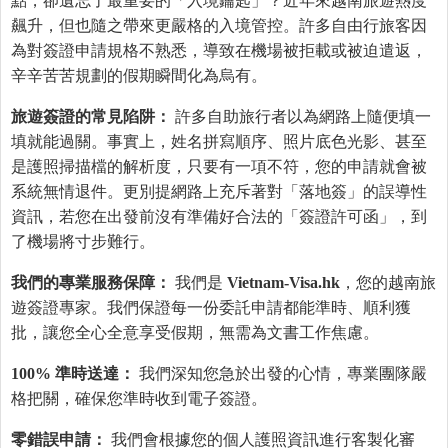
點，卻遺忘了最重要的「入境鑰匙」？近年來越南旅遊熱度
飆升，但也隨之帶來更嚴格的入境管控。許多自由行旅客因
為對簽證申請規格不熟悉，導致在機場被拒載或被迫遣返，
辛辛苦苦規劃的假期瞬間化為烏有。
旅遊簽證的常見陷阱：
許多自助旅行者以為網路上隨便填一
填就能過關。事實上，姓名拼寫順序、照片底色光影、甚至
是護照掃描檔的解析度，只要有一項不符，您的申請就會被
系統無情退件。更別提網路上充斥著對「落地簽」的誤導性
資訊，若您在出發前沒有準備好合法的「簽證許可函」，到
了機場將寸步難行。
我們的專業服務保障：
我們是
Vietnam-Visa.hk
，您的越南旅
遊簽證專家。我們保證每一份委託申請都能準時、順利獲
批，讓您全心全意享受假期，無需為文書工作焦慮。
100% 準時送達：
我們深知您急於出發的心情，專業團隊嚴
格把關，確保您準時收到電子簽證。
零錯誤申請：
我們會根據您的個人護照資訊進行客製化審