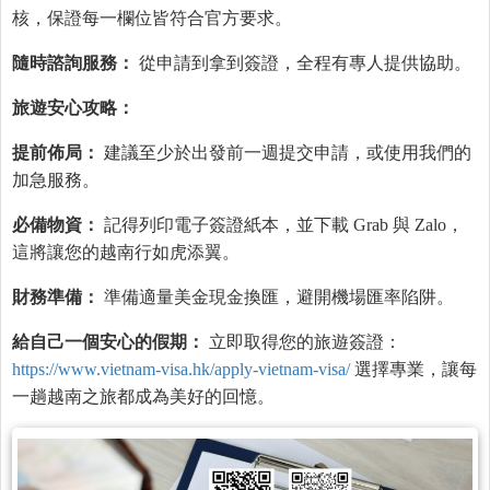
核，保證每一欄位皆符合官方要求。
隨時諮詢服務：
從申請到拿到簽證，全程有專人提供協助。
旅遊安心攻略：
提前佈局：
建議至少於出發前一週提交申請，或使用我們的
加急服務。
必備物資：
記得列印電子簽證紙本，並下載 Grab 與 Zalo，
這將讓您的越南行如虎添翼。
財務準備：
準備適量美金現金換匯，避開機場匯率陷阱。
給自己一個安心的假期：
立即取得您的旅遊簽證：
https://www.vietnam-visa.hk/apply-vietnam-visa/
選擇專業，讓每
一趟越南之旅都成為美好的回憶。