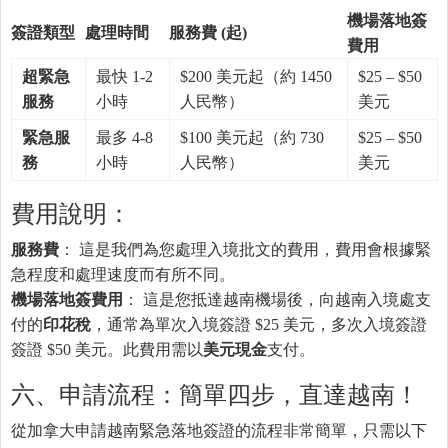
機場落地簽
簽證類型
處理時間
服務費 (起)
費用
超緊急
最快 1-2
$200 美元起（約 1450
$25 – $50
服務
小時
人民幣）
美元
緊急服
最多 4-8
$100 美元起（約 730
$25 – $50
務
小時
人民幣）
美元
費用說明：
服務費
： 這是我們為您處理入境批文的費用，費用會根據緊
急程度和處理速度而有所不同。
機場落地簽費用
： 這是您抵達越南機場後，向越南入境處支
付的
印花稅
，通常為單次入境簽證 $25 美元，多次入境簽證
簽證 $50 美元。此費用需以
美元現金
支付。
六、申請流程：簡單四步，直達越南！
從加拿大申請越南緊急落地簽證的流程非常簡單，只需以下