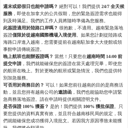
週末或節假日也能申請嗎？
絕對可以！我們提供
24/7 全天候
服務
，即使在加拿大的公共假期，您的緊急簽證需求也能得
到及時滿足。我們的工作人員將隨時準備為您服務。
此簽證適用於陸路口岸嗎？
很抱歉，不適用。越南緊急落地
簽證
僅限於從越南國際機場入境使用
。如果您計劃從陸路或
海路口岸進入越南，您需要提前在越南駐加拿大大使館或領
事館申請傳統簽證。
晚上航班也能辦簽證嗎？
當然！只要您在
越南時間 14:00 前
提交申請
，我們就能確保您的簽證在當天處理完畢，即使您
的航班在晚上。對於更晚的航班或緊急情況，我們也提供特
別加急服務。
可否用於商務目的？
可以！如果您前往越南的目的是商務活
動，並且您持有越南公司的
邀請函
，我們也能協助您申請緊
急商務落地簽證。請在申請時提供相關證明文件。
是否保證 100% 獲簽？
是的！我們提供
100% 獲批保證
。只
要您提供的資料真實有效，並且符合越南移民局的規定，我
們就能確保您成功獲得入境批文。若因我方原因導致未能獲
批，我們將全額退款。