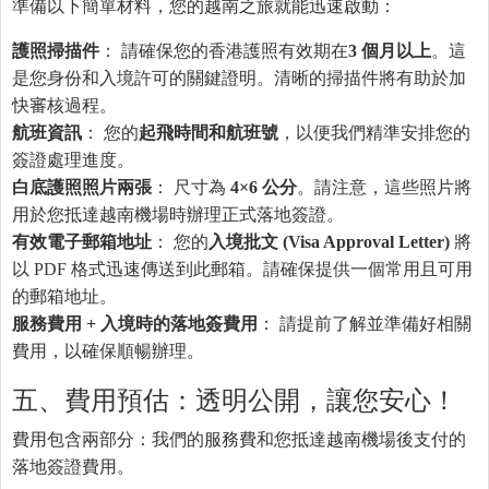
準備以下簡單材料，您的越南之旅就能迅速啟動：
護照掃描件
： 請確保您的香港護照有效期在
3 個月以上
。這
是您身份和入境許可的關鍵證明。清晰的掃描件將有助於加
快審核過程。
航班資訊
： 您的
起飛時間和航班號
，以便我們精準安排您的
簽證處理進度。
白底護照照片兩張
： 尺寸為
4×6 公分
。請注意，這些照片將
用於您抵達越南機場時辦理正式落地簽證。
有效電子郵箱地址
： 您的
入境批文 (Visa Approval Letter)
將
以 PDF 格式迅速傳送到此郵箱。請確保提供一個常用且可用
的郵箱地址。
服務費用 + 入境時的落地簽費用
： 請提前了解並準備好相關
費用，以確保順暢辦理。
五、費用預估：透明公開，讓您安心！
費用包含兩部分：我們的服務費和您抵達越南機場後支付的
落地簽證費用。