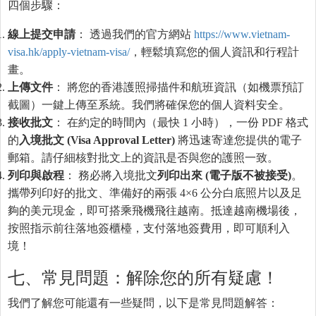
四個步驟：
線上提交申請
： 透過我們的官方網站
https://www.vietnam-
visa.hk/apply-vietnam-visa/
，輕鬆填寫您的個人資訊和行程計
畫。
上傳文件
： 將您的香港護照掃描件和航班資訊（如機票預訂
截圖）一鍵上傳至系統。我們將確保您的個人資料安全。
接收批文
： 在約定的時間內（最快 1 小時），一份 PDF 格式
的
入境批文 (Visa Approval Letter)
將迅速寄達您提供的電子
郵箱。請仔細核對批文上的資訊是否與您的護照一致。
列印與啟程
： 務必將入境批文
列印出來 (電子版不被接受)
。
攜帶列印好的批文、準備好的兩張 4×6 公分白底照片以及足
夠的美元現金，即可搭乘飛機飛往越南。抵達越南機場後，
按照指示前往落地簽櫃檯，支付落地簽費用，即可順利入
境！
七、常見問題：解除您的所有疑慮！
我們了解您可能還有一些疑問，以下是常見問題解答：