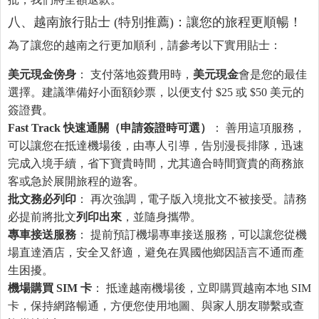
八、越南旅行貼士 (特別推薦)：讓您的旅程更順暢！
為了讓您的越南之行更加順利，請參考以下實用貼士：
美元現金傍身
： 支付落地簽費用時，
美元現金
會是您的最佳
選擇。建議準備好小面額鈔票，以便支付 $25 或 $50 美元的
簽證費。
Fast Track 快速通關（申請簽證時可選）
： 善用這項服務，
可以讓您在抵達機場後，由專人引導，告別漫長排隊，迅速
完成入境手續，省下寶貴時間，尤其適合時間寶貴的商務旅
客或急於展開旅程的遊客。
批文務必列印
： 再次強調，電子版入境批文不被接受。請務
必提前將批文
列印出來
，並隨身攜帶。
專車接送服務
： 提前預訂機場專車接送服務，可以讓您從機
場直達酒店，安全又舒適，避免在異國他鄉因語言不通而產
生困擾。
機場購買 SIM 卡
： 抵達越南機場後，立即購買越南本地 SIM
卡，保持網路暢通，方便您使用地圖、與家人朋友聯繫或查