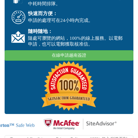
中耗時間排隊。
快速而方便：
申請的處理可在24小時內完成。
隨時隨地：
隨處可瀏覽的網站，100%的線上服務。以電郵
申請，也可以電郵獲取核准信。
在線申請越南簽證
rton™
Safe Web