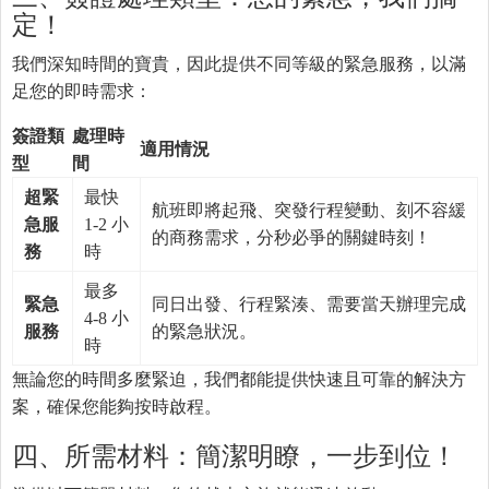
定！
我們深知時間的寶貴，因此提供不同等級的緊急服務，以滿
足您的即時需求：
簽證類
處理時
適用情況
型
間
超緊
最快
航班即將起飛、突發行程變動、刻不容緩
急服
1-2 小
的商務需求，分秒必爭的關鍵時刻！
務
時
最多
緊急
同日出發、行程緊湊、需要當天辦理完成
4-8 小
服務
的緊急狀況。
時
無論您的時間多麼緊迫，我們都能提供快速且可靠的解決方
案，確保您能夠按時啟程。
四、所需材料：簡潔明瞭，一步到位！