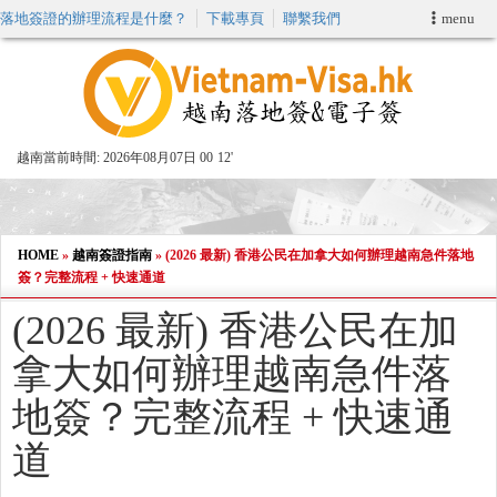
落地簽證的辦理流程是什麼？
下載專頁
聯繫我們
menu
首頁
申請簽證
越南當前時間:
2026年08月07日 00
:
12'
VIP快速通關服务
加快E-VISA服務
HOME
»
越南簽證指南
»
(2026 最新) 香港公民在加拿大如何辦理越南急件落地
簽？完整流程 + 快速通道
週末緊急電子簽證
(2026 最新) 香港公民在加
拿大如何辦理越南急件落
查詢簽證狀態
地簽？完整流程 + 快速通
道