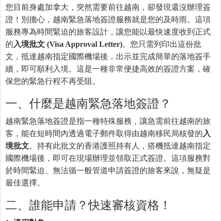
您目前身處加拿大，突然需要前往越南，卻發現還沒辦理簽
證！別擔心，越南緊急落地簽證服務就是您的及時雨。這項
服務專為時間緊迫的旅客設計，讓您能以最快速度收到正式
的
入境批文 (Visa Approval Letter)
。您只需列印出這份批
文，抵達越南指定國際機場後，出示並完成簡單的落地簽手
續，即可順利入境。這是一種非常便捷高效的簽證方案，確
保您的緊急行程不再受阻。
一、什麼是越南緊急落地簽證？
越南緊急落地簽證是指一種特殊服務，讓急需前往越南的旅
客，能在短時間內透過電子郵件取得由越南移民局核發的
入
境批文
。持有此批文的香港護照持有人，搭機抵達越南指定
國際機場後，即可在現場辦理並領取正式簽證。這項服務對
於時間緊迫、無法循一般管道申請簽證的旅客來說，無疑是
最佳選擇。
二、誰能申請？快速審核資格！