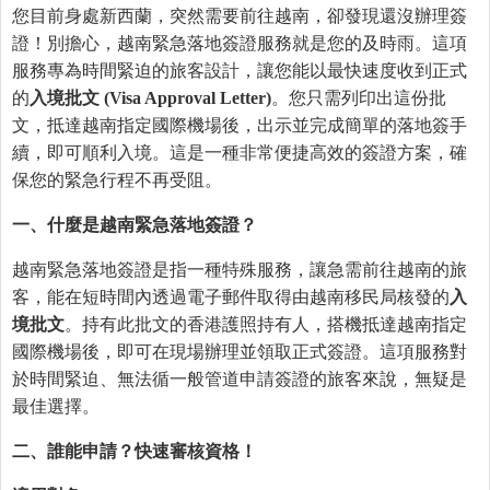
您目前身處新西蘭，突然需要前往越南，卻發現還沒辦理簽
證！別擔心，越南緊急落地簽證服務就是您的及時雨。這項
服務專為時間緊迫的旅客設計，讓您能以最快速度收到正式
的
入境批文
(Visa Approval Letter)
。您只需列印出這份批
文，抵達越南指定國際機場後，出示並完成簡單的落地簽手
續，即可順利入境。這是一種非常便捷高效的簽證方案，確
保您的緊急行程不再受阻。
一、什
麼
是越南緊急落地簽證？
越南緊急落地簽證是指一種特殊服務，讓急需前往越南的旅
客，能在短時間內透過電子郵件取得由越南移民局核發的
入
境批文
。持有此批文的香港護照持有人，搭機抵達越南指定
國際機場後，即可在現場辦理並領取正式簽證。這項服務對
於時間緊迫、無法循一般管道申請簽證的旅客來說，無疑是
最佳選擇。
二、誰能申請？快速審核資格！