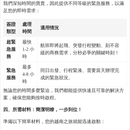
我們深知時間的寶貴，因此提供不同等級的緊急服務，以滿
足您的即時需求：
簽證
處理
適用情況
類型
時間
超緊
最快
航班即將起飛、突發行程變動、刻不容
急服
1-2 小
緩的商務需求，分秒必爭的關鍵時刻！
務
時
最多
緊急
同日出發、行程緊湊、需要當天辦理完
4-8 小
服務
成的緊急狀況。
時
無論您的時間多麼緊迫，我們都能提供快速且可靠的解決方
案，確保您能夠按時啟程。
四、所需材料：簡潔明瞭，一步到位！
準備以下簡單材料，您的越南之旅就能迅速啟動：