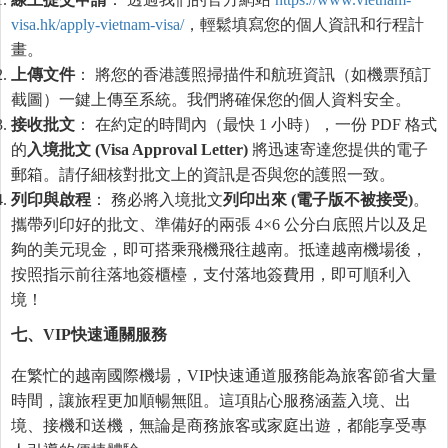
visa.hk/apply-vietnam-visa/
，輕鬆填寫您的個人資訊和行程計
畫。
上傳文件
： 將您的香港護照掃描件和航班資訊（如機票預訂
截圖）一鍵上傳至系統。我們將確保您的個人資料安全。
接收批文
： 在約定的時間內（最快 1 小時），一份 PDF 格式
的
入境批文
(Visa Approval Letter)
將迅速寄達您提供的電子
郵箱。請仔細核對批文上的資訊是否與您的護照一致。
列印與
啟
程
： 務必將入境批文
列印出來
(
電子版不被接受
)
。
攜帶列印好的批文、準備好的兩張 4×6 公分白底照片以及足
夠的美元現金，即可搭乘飛機飛往越南。抵達越南機場後，
按照指示前往落地簽櫃檯，支付落地簽費用，即可順利入
境！
七、
VIP快速通關服務
在繁忙的越南國際機場，VIP快速通道服務能為旅客節省大量
時間，讓旅程更加順暢無阻。這項貼心服務涵蓋入境、出
境、接機和送機，無論是商務旅客或家庭出遊，都能享受專