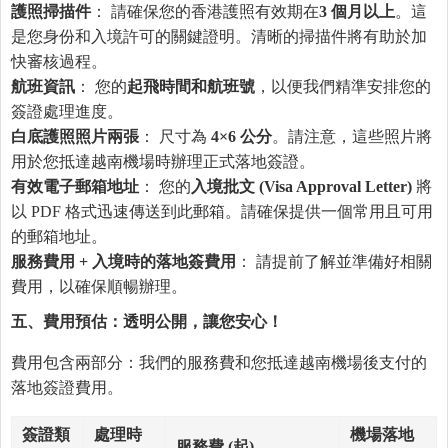
護照掃描件
： 請確保您的香港護照有效期在
3
個月以上
。這
是您身份和入境許可的關鍵證明。清晰的掃描件將有助於加
快審核過程。
航班資訊
： 您的
起飛時間和航班號
，以便我們精準安排您的
簽證處理進度。
白底護照照片兩張
： 尺寸為
4×6
公分
。請注意，這些照片將
用於您抵達越南機場時辦理正式落地簽證。
有效電子郵箱地址
： 您的
入境批文
(Visa Approval Letter)
將
以 PDF 格式迅速傳送到此郵箱。請確保提供一個常用且可用
的郵箱地址。
服務費用
+
入境時的落地簽費用
： 請提前了解並準備好相關
費用，以確保順暢辦理。
五、費用預估：透明公開，讓
您
安心！
費用包含兩部分：我們的服務費和您抵達越南機場後支付的
落地簽證費用。
簽證類
處理時
機場落地
服務費
(
起
)