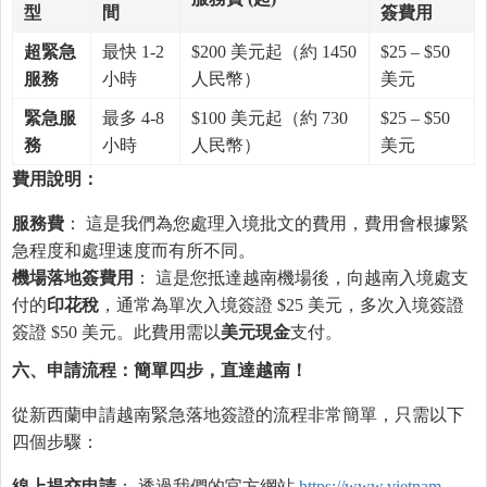
型
間
簽費用
超緊急
最快 1-2
$200 美元起（約 1450
$25 – $50
服務
小時
人民幣）
美元
緊急服
最多 4-8
$100 美元起（約 730
$25 – $50
務
小時
人民幣）
美元
費用說明：
服務費
： 這是我們為您處理入境批文的費用，費用會根據緊
急程度和處理速度而有所不同。
機場落地簽費用
： 這是您抵達越南機場後，向越南入境處支
付的
印花稅
，通常為單次入境簽證 $25 美元，多次入境簽證
簽證 $50 美元。此費用需以
美元現金
支付。
六、申請流程：簡單四步，直達越南！
從新西蘭申請越南緊急落地簽證的流程非常簡單，只需以下
四個步驟：
線上提交申請
： 透過我們的官方網站
https://www.vietnam-