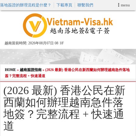
落地簽證的辦理流程是什麼？
下載專頁
聯繫我們
menu
首頁
申請簽證
越南當前時間:
2026年08月07日 08
18'
VIP快速通關服务
加快E-VISA服務
HOME
»
越南簽證指南
»
(2026 最新) 香港公民在新西蘭如何辦理越南急件落地
簽？完整流程 + 快速通道
週末緊急電子簽證
(2026 最新) 香港公民在新
西蘭如何辦理越南急件落
查詢簽證狀態
地簽？完整流程 + 快速通
道