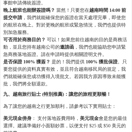
事館申請傳統簽證。
晚
上航班也能辦簽證
嗎
？
當然！只要您在
越南時間
14:00
前
提交申請
，我們就能確保您的簽證在當天處理完畢，即使您
的航班在晚上。對於更晚的航班或緊急情況，我們也提供特
別加急服務。
可否用於商務目的？
可以！如果您前往越南的目的是商務活
動，並且您持有越南公司的
邀請函
，我們也能協助您申請緊
急商務落地簽證。請在申請時提供相關證明文件。
是否保證
100%
獲簽？
是的！我們提供
100%
獲批保證
。只
要您提供的資料真實有效，並且符合越南移民局的規定，我
們就能確保您成功獲得入境批文。若因我方原因導致未能獲
批，我們將全額退款。
九、越南旅行貼士
(
特別推薦
)
：讓
您
的旅程更順暢！
為了讓您的越南之行更加順利，請參考以下實用貼士：
美元現金傍身
： 支付落地簽費用時，
美元現金
會是您的最佳
選擇。建議準備好小面額鈔票，以便支付 $25 或 $50 美元的