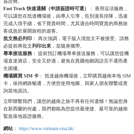
簽證費。
Fast Track
快速通關（申請簽證時可選）
： 善用這項服務，
可以讓您在抵達機場後，由專人引導，告別漫長排隊，迅速
完成入境手續，省下寶貴時間，尤其適合時間寶貴的商務旅
客或急於展開旅程的遊客。
批文務必列印
： 再次強調，電子版入境批文不被接受。請務
必提前將批文
列印出來
，並隨身攜帶。
專車接送服務
： 提前預訂機場專車接送服務，可以讓您從機
場直達酒店，安全又舒適，避免在異國他鄉因語言不通而產
生困擾。
機場購買
SIM
卡
： 抵達越南機場後，立即購買越南本地 SIM
卡，保持網路暢通，方便您使用地圖、與家人朋友聯繫或查
詢當地資訊。
立即聯繫我們，讓您的越南之旅不再有任何遺憾！無論您身
在新西蘭的何處，我們都能為您提供最便捷、最可靠的越南
緊急落地簽證服務。
網站
：
https://www.vietnam-visa.hk/