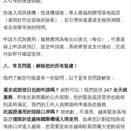
人引導的便捷體驗。
快速入境與接機：抵達機場後，專人會協助辦理落地簽證
（適用於符合資格的旅客），並引導快速通過安檢與海關，
省去排隊等候的時間。
申請方式與費用：服務費用為每次45美元（每位），可通過
線上申請表預訂。提交申請後，系統將發送支付連結，完成
付款即可確認安排。
八、常見問題：解除
您
的所有疑慮！
我們了解您可能還有一些疑問，以下是常見問題解答：
週末或節假日也能申請
嗎
？
絕對可以！我們提供
24/7
全天候
服務
，即使在新西蘭的公共假期，您的緊急簽證需求也能得
到及時滿足。我們的工作人員將隨時準備為您服務。
此簽證適用於陸路口岸
嗎
？
很抱歉，不適用。越南緊急落地
簽證
僅限於從越南國際機場入境使用
。如果您計劃從陸路或
海路口岸進入越南，您需要提前在越南駐新西蘭大使館或領