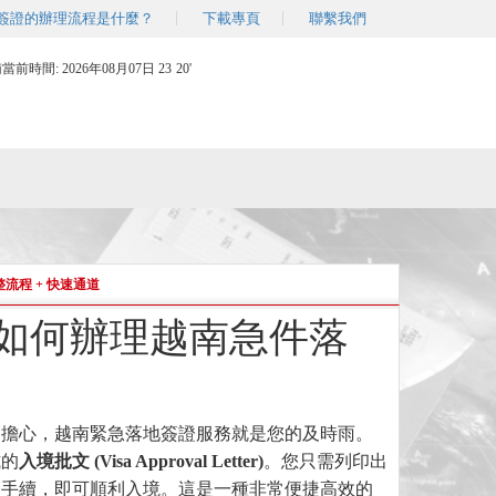
簽證的辦理流程是什麼？
下載專頁
聯繫我們
南當前時間:
2026年08月07日 23
20'
整流程 + 快速通道
泰國如何辦理越南急件落
別擔心，越南緊急落地簽證服務就是您的及時雨。
式的
入境批文
(Visa Approval Letter)
。您只需列印出
簽手續，即可順利入境。這是一種非常便捷高效的