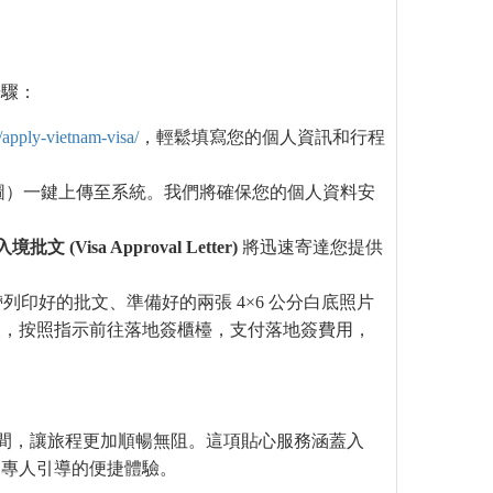
步驟：
/apply-vietnam-visa/
，輕鬆填寫您的個人資訊和行程
圖）一鍵上傳至系統。我們將確保您的個人資料安
入境批文
(Visa Approval Letter)
將迅速寄達您提供
列印好的批文、準備好的兩張 4×6 公分白底照片
後，按照指示前往落地簽櫃檯，支付落地簽費用，
時間，讓旅程更加順暢無阻。這項貼心服務涵蓋入
受專人引導的便捷體驗。