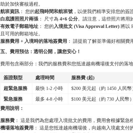
助於加快審核過程。
航班資訊
： 您的
起飛時間和航班號
，以便我們精準安排您的簽
白底護照照片兩張
： 尺寸為
4×6
公分
。請注意，這些照片將用
有效電子郵箱地址
： 您的
入境批文
(Visa Approval Letter)
將以 
且可用的郵箱地址。
服務費用
+
入境時的落地簽費用
： 請提前了解並準備好相關費
五、費用預估：透明公開，讓
您
安心！
費用包含兩部分：我們的服務費和您抵達越南機場後支付的落
簽證類型
處理時間
服務費
(
起
)
超緊急服務
最快 1-2 小時
$200 美元起（約 1450 人民
緊急服務
最多 4-8 小時
$100 美元起（約 730 人民幣
費用說明：
服務費
： 這是我們為您處理入境批文的費用，費用會根據緊急
機場落地簽費用
： 這是您抵達越南機場後，向越南入境處支付