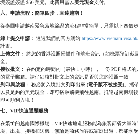
境簽證簽證 $50 美元。此費用需以
美元現金
支付。
六、申請流程：簡單四步，直達越南！
從泰國申請越南緊急落地簽證的流程非常簡單，只需以下四個
線上提交申請
： 透過我們的官方網站
https://www.vietnam-visa.hk
計畫。
上傳文件
： 將您的香港護照掃描件和航班資訊（如機票預訂截
全。
接收批文
： 在約定的時間內（最快 1 小時），一份 PDF 格式的
的電子郵箱。請仔細核對批文上的資訊是否與您的護照一致。
列印與
啟
程
： 務必將入境批文
列印出來
(
電子版不被接受
)
。攜帶
以及足夠的美元現金，即可搭乘飛機飛往越南。抵達越南機場
即可順利入境！
七、
VIP快速通關服務
在繁忙的越南國際機場，VIP快速通道服務能為旅客節省大量
境、出境、接機和送機，無論是商務旅客或家庭出遊，都能享