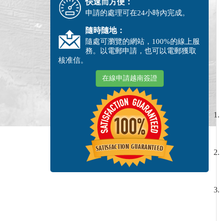
快速而方便：
申請的處理可在24小時內完成。
隨時隨地：
隨處可瀏覽的網站，100%的線上服
務。以電郵申請，也可以電郵獲取
核准信。
在線申請越南簽證