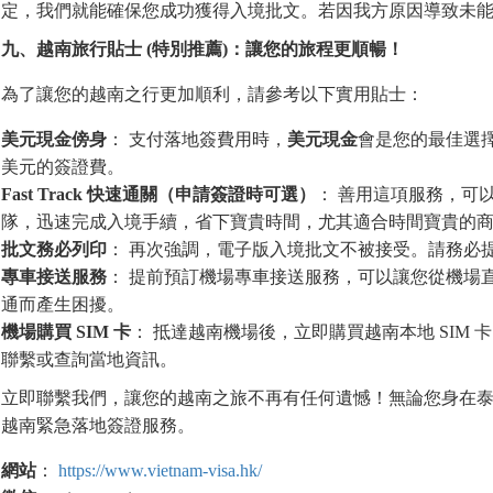
定，我們就能確保您成功獲得入境批文。若因我方原因導致未
九、越南旅行貼士
(
特別推薦
)
：讓
您
的旅程更順暢！
為了讓您的越南之行更加順利，請參考以下實用貼士：
美元現金傍身
： 支付落地簽費用時，
美元現金
會是您的最佳選擇。
美元的簽證費。
Fast Track
快速通關（申請簽證時可選）
： 善用這項服務，可
隊，迅速完成入境手續，省下寶貴時間，尤其適合時間寶貴的
批文務必列印
： 再次強調，電子版入境批文不被接受。請務必
專車接送服務
： 提前預訂機場專車接送服務，可以讓您從機場
通而產生困擾。
機場購買
SIM
卡
： 抵達越南機場後，立即購買越南本地 SIM
聯繫或查詢當地資訊。
立即聯繫我們，讓您的越南之旅不再有任何遺憾！無論您身在
越南緊急落地簽證服務。
網站
：
https://www.vietnam-visa.hk/