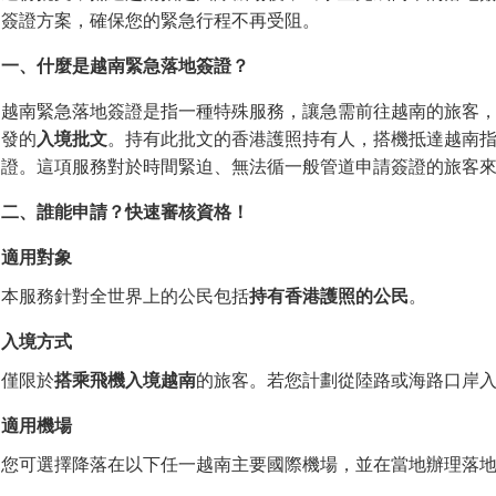
簽證方案，確保您的緊急行程不再受阻。
一、什
麼
是越南緊急落地簽證？
越南緊急落地簽證是指一種特殊服務，讓急需前往越南的旅客
發的
入境批文
。持有此批文的香港護照持有人，搭機抵達越南
證。這項服務對於時間緊迫、無法循一般管道申請簽證的旅客
二、誰能申請？快速審核資格！
適用對象
本服務針對全世界上的公民包括
持有香港護照的公民
。
入境方式
僅限於
搭乘飛機入境越南
的旅客。若您計劃從陸路或海路口岸
適用機場
您可選擇降落在以下任一越南主要國際機場，並在當地辦理落