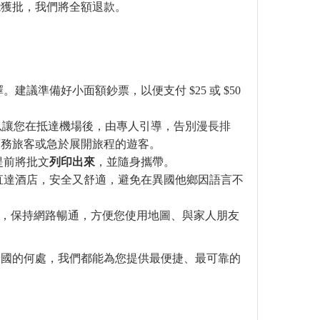
能獲批，我們將全額退款。
建議準備好小面額鈔票，以便支付 $25 或 $50
以讓您在抵達機場後，由專人引導，告別漫長排
商務旅客或急於展開旅程的遊客。
提前將批文
列印出來
，並隨身攜帶。
直達酒店，安全又舒適，避免在異國他鄉因語言不
 卡，保持網路暢通，方便您使用地圖、與家人朋友
泰國的何處，我們都能為您提供最便捷、最可靠的