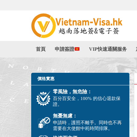
首頁
申請簽證
VIP快速通關服务
價格實惠
零風險，無危險：
百分百安全，100% 的信心退款保
證。
無憂無慮：
申請時，護照不離手。同時也不再
需要在大使館中耗時間排隊。