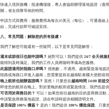
快速入境與接機：抵達機場後，專人會協助辦理落地簽證（適
關，省去排隊等候的時間。
申請方式與費用：服務費用為每次45美元（每位），可通過線
結，完成付款即可確認安排。
八、常見問題：解除
您
的所有疑慮！
我們了解您可能還有一些疑問，以下是常見問題解答：
週末或節假日也能申請
嗎
？
絕對可以！我們提供
24/7
全天候服
能得到及時滿足。我們的工作人員將隨時準備為您服務。
此簽證適用於陸路口岸
嗎
？
很抱歉，不適用。越南緊急落地簽
陸路或海路口岸進入越南，您需要提前在越南駐泰國大使館或
晚
上航班也能辦簽證
嗎
？
當然！只要您在
越南時間
14:00
前提
即使您的航班在晚上。對於更晚的航班或緊急情況，我們也提
可否用於商務目的？
可以！如果您前往越南的目的是商務活動
申請緊急商務落地簽證。請在申請時提供相關證明文件。
是否保證
100%
獲簽？
是的！我們提供
100%
獲批保證
。只要