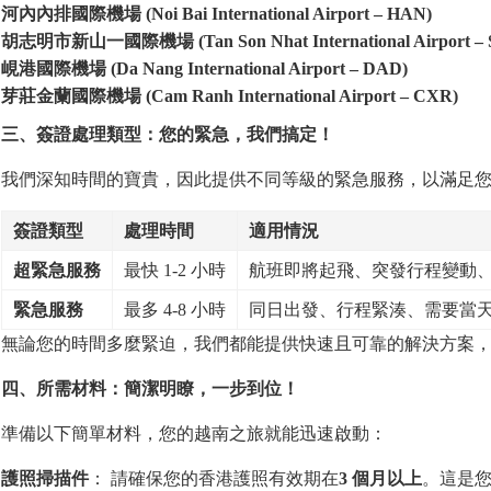
河內內排國際機場
(Noi Bai International Airport – HAN)
胡志明市新山一國際機場
(Tan Son Nhat International Airport –
峴港國際機場
(Da Nang International Airport – DAD)
芽莊金蘭國際機場
(Cam Ranh International Airport – CXR)
三、簽證處理類型：
您
的緊急，我們
搞
定！
我們深知時間的寶貴，因此提供不同等級的緊急服務，以滿足
簽證類型
處理時間
適用情況
超緊急服務
最快 1-2 小時
航班即將起飛、突發行程變動
緊急服務
最多 4-8 小時
同日出發、行程緊湊、需要當
無論您的時間多麼緊迫，我們都能提供快速且可靠的解決方案
四、所需材料：簡潔明瞭，一步到位！
準備以下簡單材料，您的越南之旅就能迅速啟動：
護照掃描件
： 請確保您的香港護照有效期在
3
個月以上
。這是