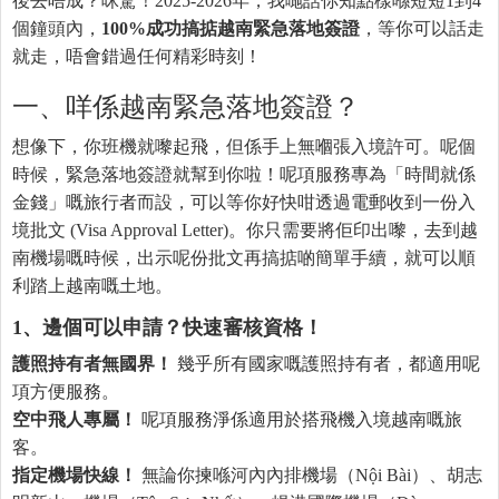
後去唔成？咪驚！2025-2026年，我哋話你知點樣喺短短1到4
個鐘頭內，
100%成功搞掂越南緊急落地簽證
，等你可以話走
就走，唔會錯過任何精彩時刻！
一、咩係越南緊急落地簽證？
想像下，你班機就嚟起飛，但係手上無嗰張入境許可。呢個
時候，緊急落地簽證就幫到你啦！呢項服務專為「時間就係
金錢」嘅旅行者而設，可以等你好快咁透過電郵收到一份入
境批文 (Visa Approval Letter)。你只需要將佢印出嚟，去到越
南機場嘅時候，出示呢份批文再搞掂啲簡單手續，就可以順
利踏上越南嘅土地。
1、邊個可以申請？快速審核資格！
護照持有者無國界！
幾乎所有國家嘅護照持有者，都適用呢
項方便服務。
空中飛人專屬！
呢項服務淨係適用於搭飛機入境越南嘅旅
客。
指定機場快線！
無論你揀喺河內內排機場（Nội Bài）、胡志