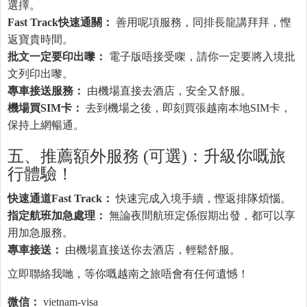
選擇。
Fast Track快速通關：
善用呢項服務，同排長龍講拜拜，慳
返寶貴時間。
批文一定要印出嚟：
電子版唔接受㗎，請你一定要將入境批
文列印出嚟。
專車接送服務：
由機場直接去酒店，安全又舒服。
機場買SIM卡：
去到機場之後，即刻買張越南本地SIM卡，
保持上網暢通。
五、推薦額外服務 (可選)：升級你嘅旅
行體驗！
快速通道Fast Track：
快速完成入境手續，慳返排隊煩惱。
指定航班加急處理：
無論夜間航班定係假期出發，都可以享
用加急服務。
專車接送：
由機場直接送你去酒店，輕鬆舒服。
立即聯絡我哋，等你嘅越南之旅唔會有任何遺憾！
微信：
vietnam-visa