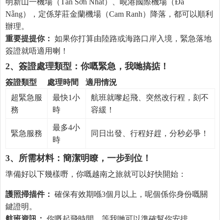
明新山一機場（Tân Sơn Nhất）、峴港國際機場（Đà
Nẵng），定係芽莊金蘭機場（Cam Ranh）降落，都可以順利
辦理。
重要提提你：
如果你打算由陸路或海路口岸入境，緊急落地
簽證就唔適用喇！
2、簽證處理類型：你嘅緊急，我哋搞掂！
簽證類型
處理時間
適用情況
超緊急服
最快1小
航班就嚟起飛、突然改行程，刻不
務
時
容緩！
最多4小
緊急服務
同日出發、行程好趕，分秒必爭！
時
3、所需材料：簡潔明瞭，一步到位！
準備好以下幾樣嘢，你嘅越南之旅就可以好快開始：
護照掃描件：
確保有效期喺3個月以上，呢個係你身份嘅關
鍵證明。
航班資訊：
你嘅起飛時間，等我哋可以準確幫你安排。