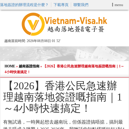
落地簽證的辦理流程是什麼？
下載專頁
聯繫我們
menu
首頁
申請簽證
越南當前時間:
2026年08月08日 01
:
52'
VIP快速通關服务
加快E-VISA服務
HOME
»
越南簽證指南
»
【2026】香港公民急速辦理越南落地簽證嘅指南｜1～
4小時快速搞定！
週末緊急電子簽證
【2026】香港公民急速辦
理越南落地簽證嘅指南｜1
查詢簽證狀態
～4小時快速搞定！
有無試過，一時興起想去越南玩，但係簽證搞唔掂，搞到最