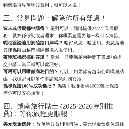
到機場再畀落地簽費用，就可以入境！
三、常見問題：解除你所有疑慮！
週末或假期都申請得？
絕對可以！我哋提供24/7全天候服
務，就算係假期或者週末，你嘅緊急需要都一樣可以搞掂。
呢種簽證適用於陸路口岸嗎？
唔好意思，唔適用。緊急落地
簽淨係限由越南國際機場入境使用。
夜晚班機都搞到簽證？
當然！只要喺越南時間下晝2點前提
交申請，當日就可以處理好。
可唔可以用嚟做商務目的？
可以！如果你有越南公司嘅邀請
函，我哋都可以幫你申請緊急商務簽證。
係咪保證100%成功獲批？
係㗎！我哋提供100%獲批保證，
等你可以安心無憂！
四、越南旅行貼士 (2025-2026特別推
薦)：等你旅程更順暢！
美元現金傍身：
畀落地簽費用嘅時候，美元現金會係你最佳