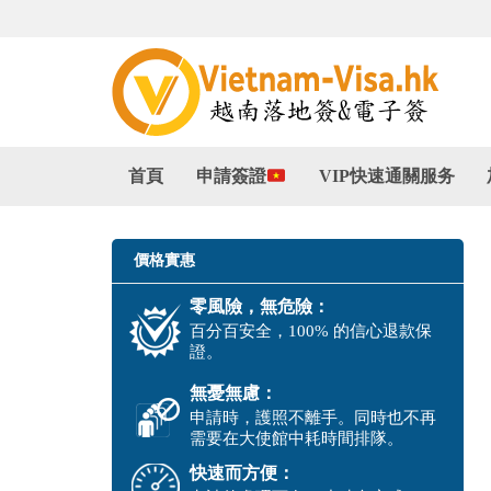
首頁
申請簽證
VIP快速通關服务
價格實惠
零風險，無危險：
百分百安全，100% 的信心退款保
證。
無憂無慮：
申請時，護照不離手。同時也不再
需要在大使館中耗時間排隊。
快速而方便：