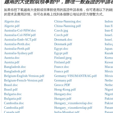
越南的大使館或領事館中，辦理一般簽證的申請
如果你想下載越南大使館或領事館使用的簽證申請表格，你可透過以下的鏈
的需求及費用詳情。你可在表格上找到各個辦公地址的官方聯繫方式。
Algerie.doc
China-Nanning.doc
Indon
Algerie.pdf
China-Nanning.pdf
Iran F
Australia-Col-NSW.doc
Czech.jpg
Iran-E
Australia-Col-NSW.pdf
Czech.pdf
Israel
Australia-Emb-ACT.pdf
Denmark.doc
Israel
Australia-Perth.doc
Denmark.pdf
Italia
Australia-Perth.pdf
Egypt.doc
Japan
Australia-Sydney.pdf
Egypt.pdf
Kazak
Austria.doc
Finland.jpeg
Korea
Austria.pdf
Finland.pdf
Kuwai
Bangladesh.doc
France.doc
Macao
Bangladesh.pdf
France.pdf
Mexic
Belgium-English-Version.pdf
Germany-VISUMANTRAG.pdf
Mexic
Belgium-French-Version.pdf
Germany.pdf
Nethe
Brasil.doc
Greece.PDF
Nethe
Brasil.pdf
Hong-Kong.pdf
Niger
Bulgaria.doc
Hungary.doc
Nigeri
Bulgaria.pdf
Hungary.pdf
Pakis
Cambodia.doc
Hungary_vizumkerolap.doc
Pakist
Cambodia.pdf
Hungary_vizumkerolap.pdf
Panam
Canada.pdf
India-Mumbai.pdf
Panam