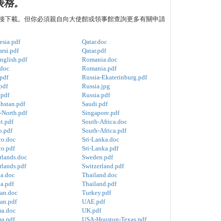
表格。
接下載。但你必須親自向大使館或領事館查詢更多有關申請
esia.pdf
Qatar.doc
arsi.pdf
Qatar.pdf
nglish.pdf
Romania.doc
.doc
Romania.pdf
.pdf
Russia-Ekaterinburg.pdf
.pdf
Russia.jpg
.pdf
Russia.pdf
hstan.pdf
Saudi.pdf
-North.pdf
Singapore.pdf
t.pdf
South-Africa.doc
.pdf
South-Africa.pdf
o.doc
Sri-Lanka.doc
o.pdf
Sri-Lanka.pdf
rlands.doc
Sweden.pdf
rlands.pdf
Switzerland.pdf
ia.doc
Thailand.doc
a.pdf
Thailand.pdf
tan.doc
Turkey.pdf
an.pdf
UAE.pdf
a.doc
UK.pdf
a.pdf
USA-Houston-Texas.pdf