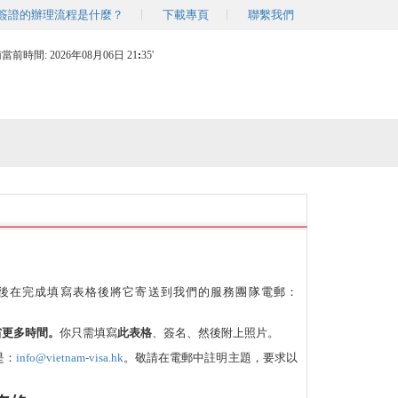
簽證的辦理流程是什麼？
下載專頁
聯繫我們
南當前時間:
2026年08月06日 21
:
35'
後在完成填寫表格後將它寄送到我們的服務團隊電郵：
省更多時間。
你只需填寫
此表格
、簽名、然後附上照片。
是：
info@vietnam-visa.hk
。敬請在電郵中註明主題，要求以