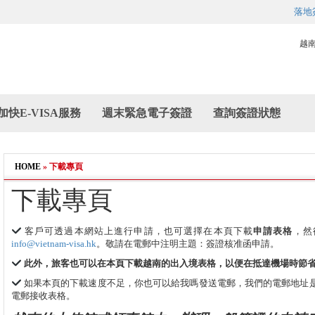
落地
越
加快E-VISA服務
週末緊急電子簽證
查詢簽證狀態
HOME
»
下載專頁
下載專頁
客戶可透過本網站上進行申請，也可選擇在本頁下載
申請表格
，然
info@vietnam-visa.hk
。敬請在電郵中注明主題：簽證核准函申請。
此外，旅客也可以在本頁下載越南的出入境表格，以便在抵達機場時節
如果本頁的下載速度不足，你也可以給我嗎發送電郵，我們的電郵地址
電郵接收表格。