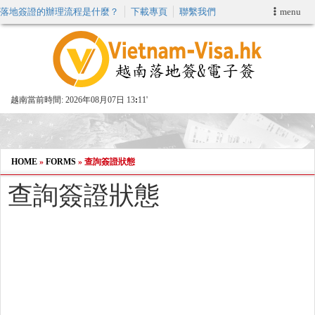
落地簽證的辦理流程是什麼？
下載專頁
聯繫我們
menu
首頁
申請簽證
越南當前時間:
2026年08月07日 13
:
11'
VIP快速通關服务
加快E-VISA服務
HOME
»
FORMS
»
查詢簽證狀態
查詢簽證狀態
週末緊急電子簽證
查詢簽證狀態