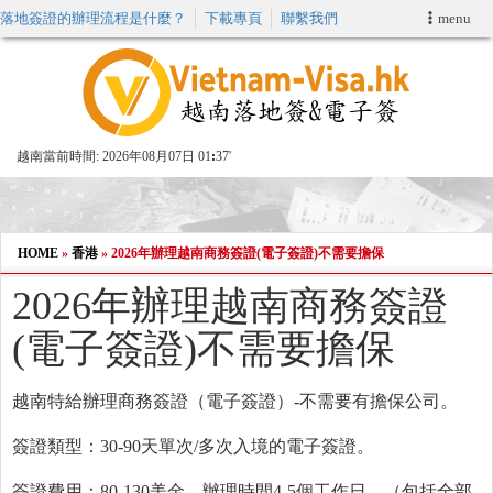
落地簽證的辦理流程是什麼？
下載專頁
聯繫我們
menu
首頁
申請簽證
越南當前時間:
2026年08月07日 01
:
37'
VIP快速通關服务
加快E-VISA服務
HOME
»
香港
»
2026年辦理越南商務簽證(電子簽證)不需要擔保
2026年辦理越南商務簽證
週末緊急電子簽證
(電子簽證)不需要擔保
查詢簽證狀態
越南特給辦理商務簽證（電子簽證）-不需要有擔保公司。
簽證類型：30-90天單次/多次入境的電子簽證。
簽證費用：80-130美金，辦理時間4-5個工作日。（包括全部