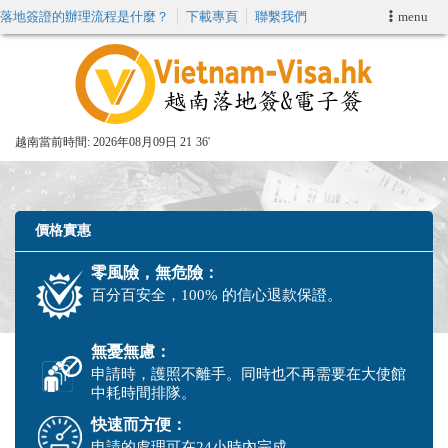
落地簽證的辦理流程是什麼？
下載專頁
聯繫我們
menu
首頁
申請簽證
越南當前時間:
2026年08月09日 21
36'
VIP快速通關服务
加快E-VISA服務
價格實惠
零風險，無危險：
週末緊急電子簽證
百分百安全，100% 的信心退款保證。
查詢簽證狀態
無憂無慮：
申請時，護照不離手。同時也不再需要在大使館
中耗時間排隊。
快速而方便：
申請的處理可在24小時內完成。