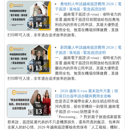
奧地利人申請越南簽證費用 2026｜電
子簽證 / 落地簽 / 緊急簽證說明
一、 越南電子簽證 (E-visa)：省時省力的
Jan
首選 越南電子簽證目前開放給包括奧地
2026
14
利在內的所有公民申請。其最大優勢是
費用全包、無需在機場排隊繳費，直接
打印即可入境，非常適合追求效率的旅客。
新西蘭人申請越南簽證費用 2026｜電
子簽證 / 落地簽 / 緊急簽證說明
一、 越南電子簽證 (E-visa)：省時省力的
Jan
首選 越南電子簽證目前開放給包括新西
2026
13
蘭在內的所有公民申請。其最大優勢是
費用全包、無需在機場排隊繳費，直接
打印即可入境，非常適合追求效率的旅客。
2026 越南 E-visa 週末急件方案｜假
日當日出簽申請步驟與費用全攻略
您是否正準備帶全家人前往胡志明市或
Jan
河內度假，卻在登機前一刻發現 越南電
2026
13
子簽證 (E-visa) 狀態還卡在
「Processing」？ 對於親子旅遊或家庭客
群來說，簽證延遲代表的不只是機票損失，還有昂貴的飯店、包車與
全家人的好心情。2026 年越南簽證審核依然保有「人工複核」機制，