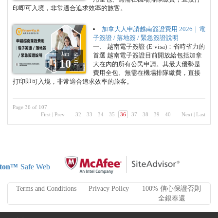
印即可入境，非常適合追求效率的旅客。
加拿大人申請越南簽證費用 2026｜電
子簽證 / 落地簽 / 緊急簽證說明
一、 越南電子簽證 (E-visa)：省時省力的
Jan
首選 越南電子簽證目前開放給包括加拿
2026
10
大在內的所有公民申請。其最大優勢是
費用全包、無需在機場排隊繳費，直接
打印即可入境，非常適合追求效率的旅客。
Page 36 of 107
First
|
Prev
32
33
34
35
36
37
38
39
40
Next
|
Last
ton™
Safe Web
Terms and Conditions
Privacy Policy
100% 信心保證否則
全銀奉還