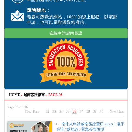
隨時隨地：
隨處可瀏覽的網站，100%的線上服務。以電郵
申請，也可以電郵獲取核准信。
在線申請越南簽證
HOME
»
越南簽證指南
»
PAGE 36
Page 36 of 107
First
|
Prev
32
33
34
35
36
37
38
39
40
Next
|
Last
南非人申請越南簽證費用 2026｜電子
簽證 / 落地簽 / 緊急簽證說明