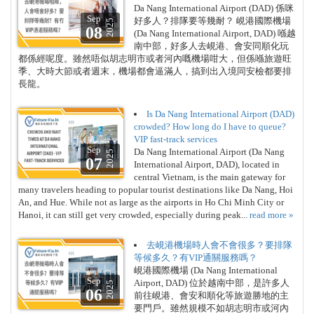
Da Nang International Airport (DAD) 係咪
Sep
好多人？排隊要等幾耐？ 峴港國際機場
2025
08
(Da Nang International Airport, DAD) 喺越
南中部，好多人去峴港、會安同順化玩
都係經呢度。雖然唔似胡志明市或者河內嘅機場咁大，但係喺旅遊旺
季、大時大節或者週末，機場都會逼滿人，搞到出入境同安檢都要排
長龍。
Is Da Nang International Airport (DAD)
crowded? How long do I have to queue?
VIP fast-track services
Sep
Da Nang International Airport (Da Nang
2025
07
International Airport, DAD), located in
central Vietnam, is the main gateway for
many travelers heading to popular tourist destinations like Da Nang, Hoi
An, and Hue. While not as large as the airports in Ho Chi Minh City or
Hanoi, it can still get very crowded, especially during peak...
read more »
去峴港機場時人會不會很多？要排隊
等候多久？有VIP通關服務嗎？
峴港國際機場 (Da Nang International
Sep
Airport, DAD) 位於越南中部，是許多人
2025
06
前往峴港、會安和順化等旅遊勝地的主
要門戶。雖然規模不如胡志明市或河內