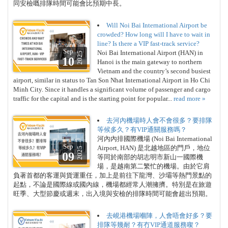
同安檢嘅排隊時間可能會比預期中長。
Will Noi Bai International Airport be
crowded? How long will I have to wait in
line? Is there a VIP fast-track service?
Sep
Noi Bai International Airport (HAN) in
2025
10
Hanoi is the main gateway to northern
Vietnam and the country’s second busiest
airport, similar in status to Tan Son Nhat International Airport in Ho Chi
Minh City. Since it handles a significant volume of passenger and cargo
traffic for the capital and is the starting point for popular...
read more »
去河內機場時人會不會很多？要排隊
等候多久？有VIP通關服務嗎？
河內內排國際機場 (Noi Bai International
Sep
Airport, HAN) 是北越地區的門戶，地位
2025
09
等同於南部的胡志明市新山一國際機
場，是越南第二繁忙的機場。由於它肩
負著首都的客運與貨運重任，加上是前往下龍灣、沙壩等熱門景點的
起點，不論是國際線或國內線，機場都經常人潮擁擠。特別是在旅遊
旺季、大型節慶或週末，出入境與安檢的排隊時間可能會超出預期。
去峴港機場嗰陣，人會唔會好多？要
排隊等幾耐？有冇VIP通道服務㗎？