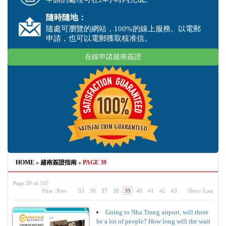
隨時隨地：
隨處可瀏覽的網站，100%的線上服務。以電郵
申請，也可以電郵獲取核准信。
在線申請越南簽證
HOME
»
越南簽證指南
»
PAGE 39
Page 39 of 107
First
|
Prev
35
36
37
38
39
40
41
42
43
Next
|
Last
Going to Nha Trang airport, will there
be a lot of people? How long will the wait