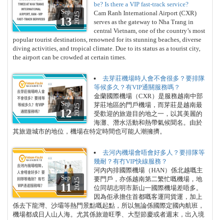
be? Is there a VIP fast-track service?
Sep
Cam Ranh International Airport (CXR)
2025
13
serves as the gateway to Nha Trang in
central Vietnam, one of the country’s most
popular tourist destinations, renowned for its stunning beaches, diverse
diving activities, and tropical climate. Due to its status as a tourist city,
the airport can be crowded at certain times.
去芽莊機場時人會不會很多？要排隊
等候多久？有VIP通關服務嗎？
金蘭國際機場（CXR）是服務越南中部
Sep
芽莊地區的門戶機場，而芽莊是越南最
2025
12
受歡迎的旅遊目的地之一，以其美麗的
海灘、潛水活動和熱帶氣候聞名。由於
其旅遊城市的地位，機場在特定時間也可能人潮擁擠。
去河內機場會唔會好多人？要排隊等
幾耐？有冇VIP快線服務？
河內內排國際機場（HAN）係北越嘅主
Sep
要門戶，亦係越南第二繁忙嘅機場，地
2025
11
位同胡志明市新山一國際機場差唔多。
因為佢承擔住首都嘅客運同貨運，加上
係去下龍灣、沙壩等熱門景點嘅起點，所以無論係國際定國內航班，
機場都成日人山人海。尤其係旅遊旺季、大型節慶或者週末，出入境