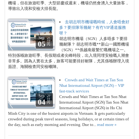
機場，但在旅遊旺季、大型節慶或週末，機場仍然會湧入大量旅客，
導致出入境和安檢大排長龍。
去胡志明市機場嘅時候，人會唔會好
多？要排隊等幾耐？有冇VIP通道服務
呀？
Sep
胡志明市機場（SGN）人多唔多？要排
2025
05
幾耐隊？ 胡志明市嘅**新山一國際機場
（SGN）**係越南最繁忙嘅機場之一。
特別係喺旅遊旺季、長假期或者尖峰時段，出入境同埋安檢嘅人潮會
非常多。因為人實在太多，旅客可能要排好耐隊，尤其係喺辦理入境
簽證、海關檢查同安檢嗰陣。
Crowds and Wait Times at Tan Son
Nhat International Airport (SGN) – VIP
fast-track services
Sep
Crowds and Wait Times at Tan Son Nhat
2025
04
International Airport (SGN) Tan Son Nhat
International Airport (SGN) in Ho Chi
Minh City is one of the busiest airports in Vietnam. It gets particularly
crowded during peak travel seasons, long holidays, or at certain times of
the day, such as early morning and evening. Due to...
read more »