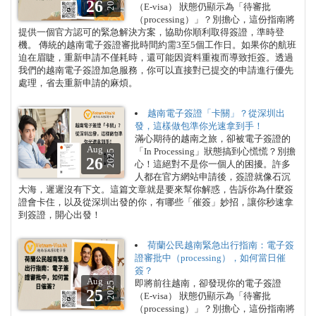
2025
26
（E-visa） 狀態仍顯示為「待審批
（processing）」？別擔心，這份指南將
提供一個官方認可的緊急解決方案，協助你順利取得簽證，準時登
機。 傳統的越南電子簽證審批時間約需3至5個工作日。如果你的航班
迫在眉睫，重新申請不僅耗時，還可能因資料重複而導致拒簽。透過
我們的越南電子簽證加急服務，你可以直接對已提交的申請進行優先
處理，省去重新申請的麻煩。
越南電子簽證「卡關」？從深圳出
發，這樣做包準你光速拿到手！
滿心期待的越南之旅，卻被電子簽證的
Aug
「In Processing」狀態搞到心慌慌？別擔
2025
26
心！這絕對不是你一個人的困擾。許多
人都在官方網站申請後，簽證就像石沉
大海，遲遲沒有下文。這篇文章就是要來幫你解惑，告訴你為什麼簽
證會卡住，以及從深圳出發的你，有哪些「催簽」妙招，讓你秒速拿
到簽證，開心出發！
荷蘭公民越南緊急出行指南：電子簽
證審批中（processing），如何當日催
簽？
Aug
即將前往越南，卻發現你的電子簽證
2025
25
（E-visa） 狀態仍顯示為「待審批
（processing）」？別擔心，這份指南將