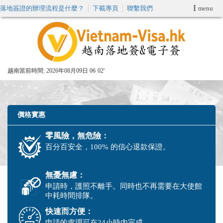
落地簽證的辦理流程是什麼？
下載專頁
聯繫我們
menu
首頁
申請簽證
越南當前時間:
2026年08月09日 06
02'
VIP快速通關服务
加快E-VISA服務
價格實惠
零風險，無危險：
週末緊急電子簽證
百分百安全，100% 的信心退款保證。
查詢簽證狀態
無憂無慮：
申請時，護照不離手。同時也不再需要在大使館
中耗時間排隊。
快速而方便：
申請的處理可在24小時內完成。