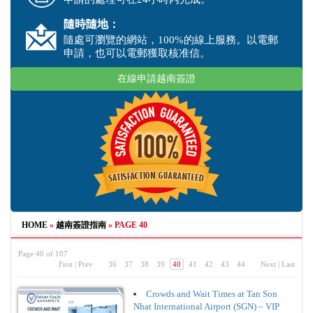
隨時隨地：
隨處可瀏覽的網站，100%的線上服務。以電郵
申請，也可以電郵獲取核准信。
在線申請越南簽證
HOME
»
越南簽證指南
»
PAGE 40
Page 40 of 107
First
|
Prev
36
37
38
39
40
41
42
43
44
Next
|
Last
Crowds and Wait Times at Tan Son
Nhat International Airport (SGN) – VIP