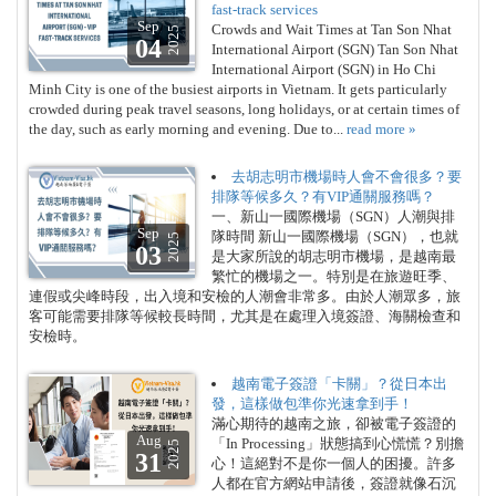
fast-track services
Sep
Crowds and Wait Times at Tan Son Nhat
2025
04
International Airport (SGN) Tan Son Nhat
International Airport (SGN) in Ho Chi
Minh City is one of the busiest airports in Vietnam. It gets particularly
crowded during peak travel seasons, long holidays, or at certain times of
the day, such as early morning and evening. Due to...
read more »
去胡志明市機場時人會不會很多？要
排隊等候多久？有VIP通關服務嗎？
一、新山一國際機場（SGN）人潮與排
Sep
隊時間 新山一國際機場（SGN），也就
2025
03
是大家所說的胡志明市機場，是越南最
繁忙的機場之一。特別是在旅遊旺季、
連假或尖峰時段，出入境和安檢的人潮會非常多。由於人潮眾多，旅
客可能需要排隊等候較長時間，尤其是在處理入境簽證、海關檢查和
安檢時。
越南電子簽證「卡關」？從日本出
發，這樣做包準你光速拿到手！
滿心期待的越南之旅，卻被電子簽證的
Aug
「In Processing」狀態搞到心慌慌？別擔
2025
31
心！這絕對不是你一個人的困擾。許多
人都在官方網站申請後，簽證就像石沉