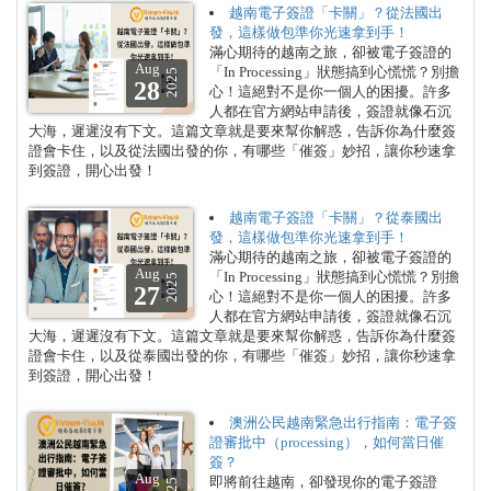
越南電子簽證「卡關」？從法國出
發，這樣做包準你光速拿到手！
滿心期待的越南之旅，卻被電子簽證的
Aug
「In Processing」狀態搞到心慌慌？別擔
2025
28
心！這絕對不是你一個人的困擾。許多
人都在官方網站申請後，簽證就像石沉
大海，遲遲沒有下文。這篇文章就是要來幫你解惑，告訴你為什麼簽
證會卡住，以及從法國出發的你，有哪些「催簽」妙招，讓你秒速拿
到簽證，開心出發！
越南電子簽證「卡關」？從泰國出
發，這樣做包準你光速拿到手！
滿心期待的越南之旅，卻被電子簽證的
Aug
「In Processing」狀態搞到心慌慌？別擔
2025
27
心！這絕對不是你一個人的困擾。許多
人都在官方網站申請後，簽證就像石沉
大海，遲遲沒有下文。這篇文章就是要來幫你解惑，告訴你為什麼簽
證會卡住，以及從泰國出發的你，有哪些「催簽」妙招，讓你秒速拿
到簽證，開心出發！
澳洲公民越南緊急出行指南：電子簽
證審批中（processing），如何當日催
簽？
Aug
即將前往越南，卻發現你的電子簽證