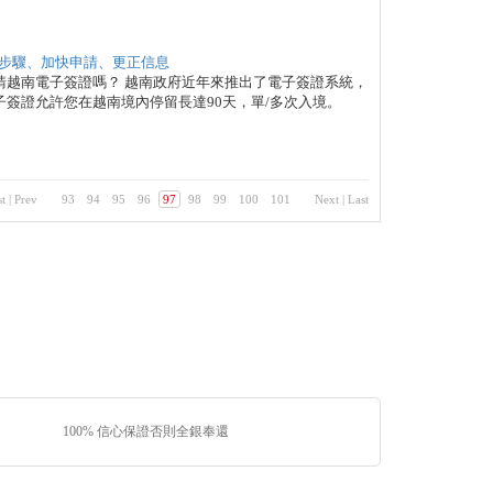
步驟、加快申請、更正信息
請越南電子簽證嗎？ 越南政府近年來推出了電子簽證系統，
簽證允許您在越南境內停留長達90天，單/多次入境。
st
|
Prev
93
94
95
96
97
98
99
100
101
Next
|
Last
100% 信心保證否則全銀奉還