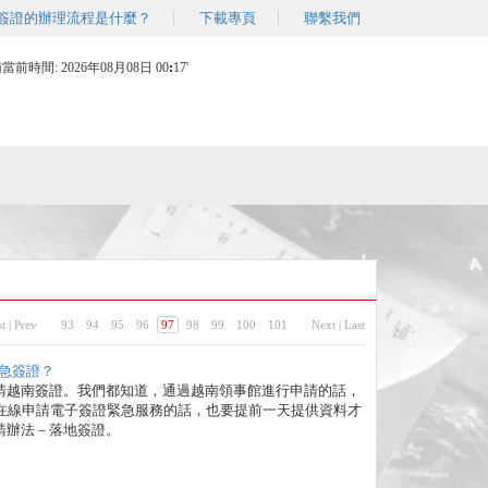
簽證的辦理流程是什麼？
下載專頁
聯繫我們
南當前時間:
2026年08月08日 00
17'
st
|
Prev
93
94
95
96
97
98
99
100
101
Next
|
Last
急簽證？
請越南簽證。我們都知道，通過越南領事館進行申請的話，
。在線申請電子簽證緊急服務的話，也要提前一天提供資料才
辦法 – 落地簽證。