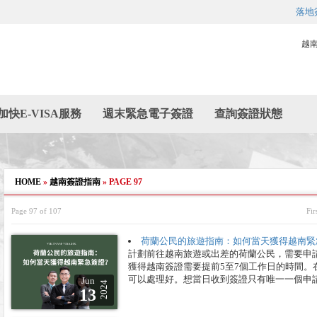
落地
越
加快E-VISA服務
週末緊急電子簽證
查詢簽證狀態
HOME
»
越南簽證指南
»
PAGE 97
Page 97 of 107
Fir
荷蘭公民的旅遊指南：如何當天獲得越南緊
計劃前往越南旅遊或出差的荷蘭公民，需要申
獲得越南簽證需要提前5至7個工作日的時間
可以處理好。想當日收到簽證只有唯一一個申請
Jun
2024
13