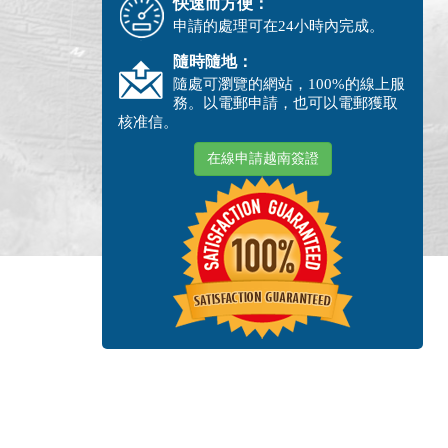
快速而方便：
申請的處理可在24小時內完成。
隨時隨地：
隨處可瀏覽的網站，100%的線上服
務。以電郵申請，也可以電郵獲取
核准信。
在線申請越南簽證