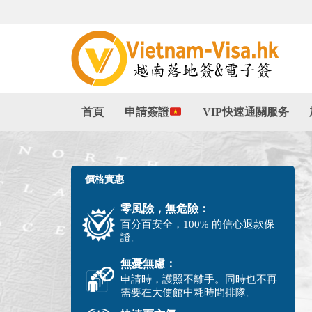
首頁
申請簽證
VIP快速通關服务
價格實惠
零風險，無危險：
百分百安全，100% 的信心退款保
證。
無憂無慮：
申請時，護照不離手。同時也不再
需要在大使館中耗時間排隊。