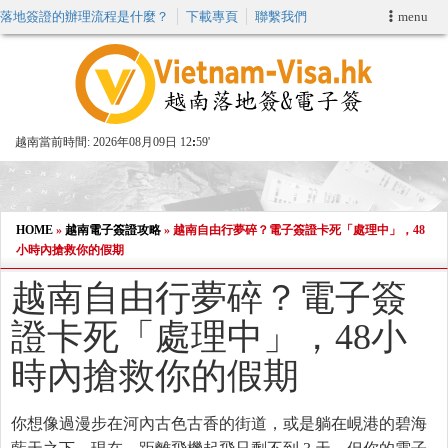
落地簽證的辦理流程是什麼？
下載專頁
聯繫我們
menu
首頁
申請簽證
越南當前時間:
2026年08月09日 12
59'
VIP快速通關服务
加快E-VISA服務
HOME
»
越南電子簽證攻略
»
越南自由行夢碎？電子簽證卡死「處理中」，48
小時內搶救你的假期
週末緊急電子簽證
越南自由行夢碎？電子簽
證卡死「處理中」，48小
查詢簽證狀態
時內搶救你的假期
你想像過漫步在河內古色古香的街道，或是躺在峴港的碧海