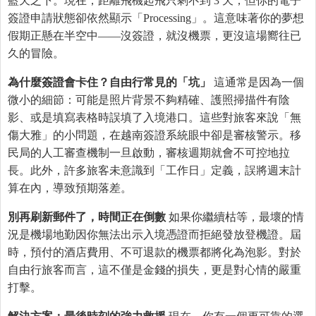
藍天之下。現在，距離飛機起飛只剩不到 3 天，但你的電子
簽證申請狀態卻依然顯示「Processing」。這意味著你的夢想
假期正懸在半空中——沒簽證，就沒機票，更沒這場嚮往已
久的冒險。
為什麼簽證會卡住？自由行常見的「坑」
這通常是因為一個
微小的細節：可能是照片背景不夠精確、護照掃描件有陰
影、或是填寫表格時誤填了入境港口。這些對旅客來說「無
傷大雅」的小問題，在越南簽證系統眼中卻是審核警示。移
民局的人工審查機制一旦啟動，審核週期就會不可控地拉
長。此外，許多旅客未意識到「工作日」定義，誤將週末計
算在內，導致預期落差。
別再刷新郵件了，時間正在倒數
如果你繼續枯等，最壞的情
況是機場地勤因你無法出示入境憑證而拒絕發放登機證。屆
時，預付的酒店費用、不可退款的機票都將化為泡影。對於
自由行旅客而言，這不僅是金錢的損失，更是對心情的嚴重
打擊。