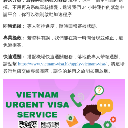
解決方案：最後時刻的強力救援
現在，你有一個更可靠的選
擇。不用再為系統審核擔憂，透過我們 24 小時運作的緊急申
請平台，你可以強制啟動加速程序：
即時追蹤：
專人監控進度，隨時回報審核狀態。
專業挽救：
若資料有誤，我們能在第一時間發現並修正，避
免遭拒簽。
快速通關：
搭配機場快速通關服務，落地後專人帶領通關。
請點擊
https://www.vietnam-visa.hk/apply-vietnam-visa/
，將這場
簽證焦慮交給專業團隊，讓你的越南之旅能如期啟航。