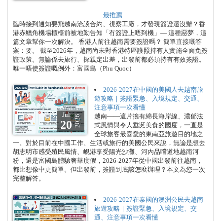
最推薦
臨時接到通知要飛越南洽談合約、視察工廠，才發現簽證還沒辦？香
港赤鱲角機場櫃檯前被地勤告知「冇簽證上唔到機」— 這種惡夢，這
篇文章幫你一次解決。 香港人前往越南需要簽證嗎？ 簡單直接嘅答
案：要。 截至2026年，越南尚未對香港特區護照持有人實施全面免簽
證政策。無論係去旅行、探親定出差，出發前都必須持有有效簽證。
唯一唔使簽證嘅例外：富國島（Phu Quoc）
2026-2027在中國的美國人去越南旅
遊攻略｜簽證緊急、入境規定、交通、
注意事項一次看懂
Jul
越南——這片擁有綿長海岸線、濃郁法
2026
20
式風情與令人垂涎美食的國度，一直是
全球旅客最喜愛的東南亞旅遊目的地之
一。對於目前在中國工作、生活或旅行的美國公民來說，無論是想去
胡志明市感受殖民風情、峴港享受陽光沙灘、河內品嚐道地越南河
粉，還是富國島體驗奢華度假，2026-2027年從中國出發前往越南，
都比想像中更簡單。但出發前，簽證到底該怎麼辦理？本文為您一次
完整解答。
2026-2027在泰國的澳洲公民去越南
旅遊攻略｜簽證緊急、入境規定、交
通、注意事項一次看懂