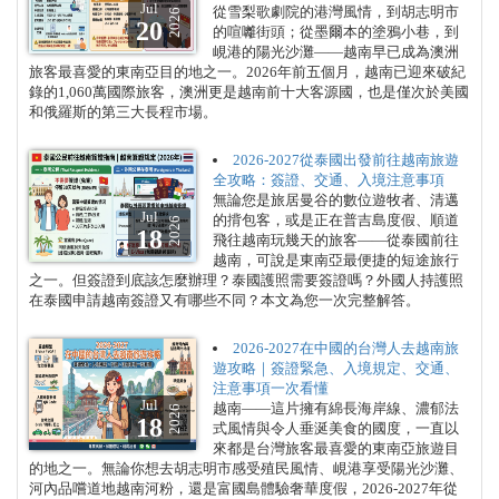
Jul
從雪梨歌劇院的港灣風情，到胡志明市
2026
20
的喧囄街頭；從墨爾本的塗鴉小巷，到
峴港的陽光沙灘——越南早已成為澳洲
旅客最喜愛的東南亞目的地之一。2026年前五個月，越南已迎來破紀
錄的1,060萬國際旅客，澳洲更是越南前十大客源國，也是僅次於美國
和俄羅斯的第三大長程市場。
2026-2027從泰國出發前往越南旅遊
全攻略：簽證、交通、入境注意事項
無論您是旅居曼谷的數位遊牧者、清邁
Jul
的揹包客，或是正在普吉島度假、順道
2026
18
飛往越南玩幾天的旅客——從泰國前往
越南，可說是東南亞最便捷的短途旅行
之一。但簽證到底該怎麼辦理？泰國護照需要簽證嗎？外國人持護照
在泰國申請越南簽證又有哪些不同？本文為您一次完整解答。
2026-2027在中國的台灣人去越南旅
遊攻略｜簽證緊急、入境規定、交通、
注意事項一次看懂
Jul
越南——這片擁有綿長海岸線、濃郁法
2026
18
式風情與令人垂涎美食的國度，一直以
來都是台灣旅客最喜愛的東南亞旅遊目
的地之一。無論你想去胡志明市感受殖民風情、峴港享受陽光沙灘、
河內品嚐道地越南河粉，還是富國島體驗奢華度假，2026-2027年從