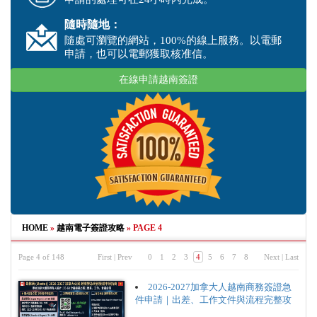
隨時隨地：
隨處可瀏覽的網站，100%的線上服務。以電郵
申請，也可以電郵獲取核准信。
在線申請越南簽證
HOME
»
越南電子簽證攻略
»
PAGE 4
Page 4 of 148
First
|
Prev
0
1
2
3
4
5
6
7
8
Next
|
Last
2026-2027加拿大人越南商務簽證急
件申請｜出差、工作文件與流程完整攻