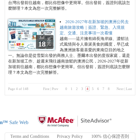
台灣出發前往越南，都比你想像中更簡單。但出發前，簽證到底該怎
麼辦理？本文為您一次完整解答。
2026-2027年在新加坡的澳洲公民去
越南旅遊攻略｜簽證、緊急、入境規
定、交通、注意事項一次看懂
Jul
越南——這片擁有綿長海岸線、濃郁法
2026
18
式風情與令人垂涎美食的國度，早已成
為澳洲旅客最喜愛的東南亞目的地之
一。無論你是從雪梨出發的商務人士、墨爾本出發的度假家庭，還是
在新加坡工作、趁週末飛往越南放鬆的澳洲公民，2026-2027年從新
加坡前往越南，都比你想像中更簡單。但出發前，簽證到底該怎麼辦
理？本文為您一次完整解答。
Page 4 of 148
First
|
Prev
0
1
2
3
4
5
6
7
8
Next
|
Last
on™
Safe Web
Terms and Conditions
Privacy Policy
100% 信心保證否則