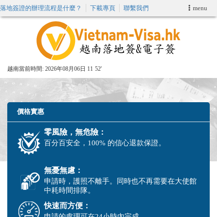
落地簽證的辦理流程是什麼？
下載專頁
聯繫我們
menu
首頁
申請簽證
越南當前時間:
2026年08月06日 11
52'
VIP快速通關服务
加快E-VISA服務
價格實惠
零風險，無危險：
週末緊急電子簽證
百分百安全，100% 的信心退款保證。
查詢簽證狀態
無憂無慮：
申請時，護照不離手。同時也不再需要在大使館
中耗時間排隊。
快速而方便：
申請的處理可在24小時內完成。