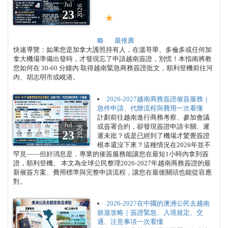
Jul
2026
23
略
最推薦
快速導覽：如果您是加拿大護照持有人，在溫哥華、多倫多或任何加
拿大機場準備出發時，才發現忘了申請越南簽證，別慌！本指南將教
您如何在 30-60 分鐘內 取得越南緊急商務簽證批文，順利登機前往河
內、胡志明市或峴港。
2026-2027越南商務簽證催簽服務｜
急件申請、代辦流程與費用一次看懂
計劃前往越南進行商務考察、參加會議
Jul
或簽署合約，卻發現簽證申請卡關、遲
2026
23
遲未批？或是已經到了機場才驚覺簽證
根本還沒下來？這種情況在2026年並不
罕見——但好消息是，專業的催簽服務能讓您在最短1小時內拿到簽
證，順利登機。 本文為全球公民整理2026-2027年越南商務簽證的最
新催簽方案、費用標準與完整申請流程，讓您在最後關頭也能從容應
對。
2026-2027在中國的澳洲公民去越南
旅遊攻略｜簽證緊急、入境規定、交
通、注意事項一次看懂