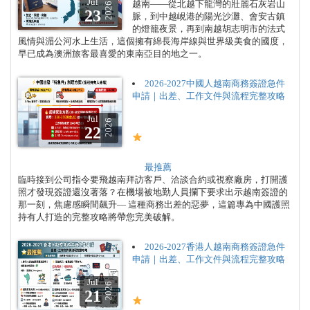
Jul
越南——從北越下龍灣的壯麗石灰岩山
2026
23
脈，到中越峴港的陽光沙灘、會安古鎮
的燈籠夜景，再到南越胡志明市的法式
風情與湄公河水上生活，這個擁有綿長海岸線與世界級美食的國度，
早已成為澳洲旅客最喜愛的東南亞目的地之一。
2026-2027中國人越南商務簽證急件
申請｜出差、工作文件與流程完整攻略
Jul
2026
22
最推薦
臨時接到公司指令要飛越南拜訪客戶、洽談合約或視察廠房，打開護
照才發現簽證還沒著落？在機場被地勤人員攔下要求出示越南簽證的
那一刻，焦慮感瞬間飆升— 這種商務出差的惡夢，這篇專為中國護照
持有人打造的完整攻略將帶您完美破解。
2026-2027香港人越南商務簽證急件
申請｜出差、工作文件與流程完整攻略
Jul
2026
21