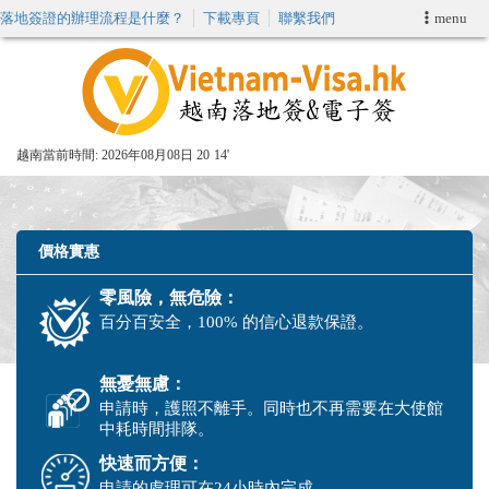
落地簽證的辦理流程是什麼？
下載專頁
聯繫我們
menu
首頁
申請簽證
越南當前時間:
2026年08月08日 20
14'
VIP快速通關服务
加快E-VISA服務
價格實惠
零風險，無危險：
週末緊急電子簽證
百分百安全，100% 的信心退款保證。
查詢簽證狀態
無憂無慮：
申請時，護照不離手。同時也不再需要在大使館
中耗時間排隊。
快速而方便：
申請的處理可在24小時內完成。