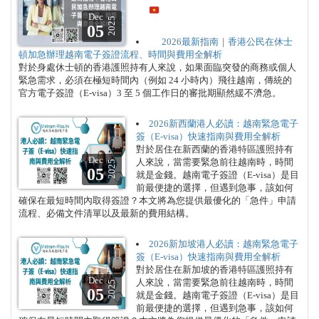
Dec
2025
05
2026最新指南｜香港公民在休士
頓加急辦理越南電子簽證流程、時間與費用全解析
對於身處休士頓的香港護照持有人來說，如果面臨突發的商務或個人
緊急需求，必須在極短時間內（例如 24 小時內）飛往越南，傳統的
官方電子簽證（E-visa）3 至 5 個工作日的審批期顯然緩不濟急。
2026新西蘭港人必讀：越南緊急電子
簽（E-visa）快速指南與費用全解析
對於居住在新西蘭的香港特區護照持有
Dec
人來說，當需要緊急前往越南時，時間
2025
05
就是金錢。越南電子簽證（E-visa）是目
前最便捷的選擇，但遇到急事，該如何
確保在最短時間內取得簽證？本文將為您提供最優化的「急件」申請
流程、必備文件清單以及最新的費用結構。
2026新加坡港人必讀：越南緊急電子
簽（E-visa）快速指南與費用全解析
對於居住在新加坡的香港特區護照持有
Dec
人來說，當需要緊急前往越南時，時間
2025
05
就是金錢。越南電子簽證（E-visa）是目
前最便捷的選擇，但遇到急事，該如何