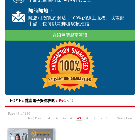
隨時隨地：
隨處可瀏覽的網站，100%的線上服務。以電郵
申請，也可以電郵獲取核准信。
在線申請越南簽證
HOME
»
越南電子簽證攻略
»
PAGE 49
Page 49 of 148
First
|
Prev
45
46
47
48
49
50
51
52
53
Next
|
Last