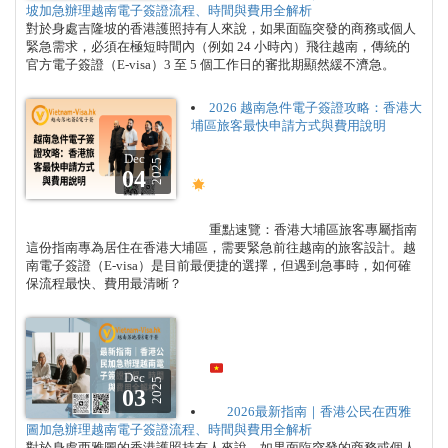
坡加急辦理越南電子簽證流程、時間與費用全解析
對於身處吉隆坡的香港護照持有人來說，如果面臨突發的商務或個人
緊急需求，必須在極短時間內（例如 24 小時內）飛往越南，傳統的
官方電子簽證（E-visa）3 至 5 個工作日的審批期顯然緩不濟急。
2026 越南急件電子簽證攻略：香港大
埔區旅客最快申請方式與費用說明
Dec
2025
04
重點速覽：香港大埔區旅客專屬指南
這份指南專為居住在香港大埔區，需要緊急前往越南的旅客設計。越
南電子簽證（E-visa）是目前最便捷的選擇，但遇到急事時，如何確
保流程最快、費用最清晰？
Dec
2025
03
2026最新指南｜香港公民在西雅
圖加急辦理越南電子簽證流程、時間與費用全解析
對於身處西雅圖的香港護照持有人來說，如果面臨突發的商務或個人