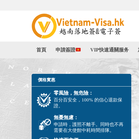
首頁
申請簽證
VIP快速通關服务
價格實惠
零風險，無危險：
百分百安全，100% 的信心退款保
證。
無憂無慮：
申請時，護照不離手。同時也不再
需要在大使館中耗時間排隊。