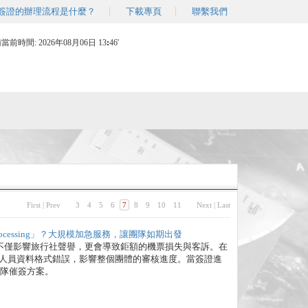
簽證的辦理流程是什麼？
下載專頁
聯繫我們
南當前時間:
2026年08月06日 13
46'
First
|
Prev
3
4
5
6
7
8
9
10
11
Next
|
Last
ocessing」？大規模加急服務，讓團隊如期出發
不僅影響旅行社聲譽，更會導致鉅額的機票損失與客訴。在
單一人員資料格式錯誤，影響整個團體的審核進度。當簽證進
的團隊催簽方案。