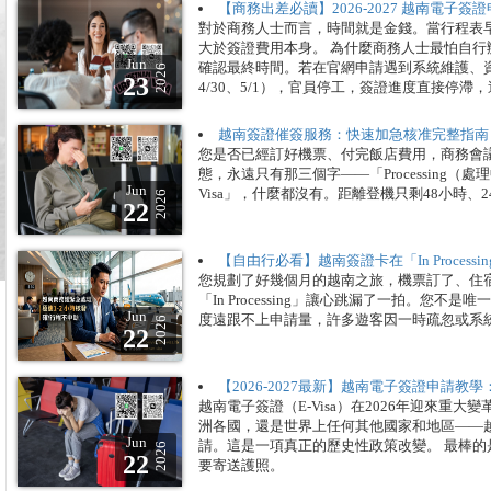
【商務出差必讀】2026-2027 越南電
對於商務人士而言，時間就是金錢。當行程表
大於簽證費用本身。 為什麼商務人士最怕自行
Jun
確認最終時間。若在官網申請遇到系統維護、資料審
2026
23
4/30、5/1），官員停工，簽證進度直接停
越南簽證催簽服務：快速加急核准完整指南 
您是否已經訂好機票、付完飯店費用，商務會
態，永遠只有那三個字——「Processing（處
Jun
Visa」，什麼都沒有。距離登機只剩48小時
2026
22
【自由行必看】越南簽證卡在「In Proces
您規劃了好幾個月的越南之旅，機票訂了、住宿訂
「In Processing」讓心跳漏了一拍。您不
Jun
度遠跟不上申請量，許多遊客因一時疏忽或系
2026
22
【2026-2027最新】越南電子簽證申請
越南電子簽證（E-Visa）在2026年迎來
洲各國，還是世界上任何其他國家和地區——
Jun
請。這是一項真正的歷史性政策改變。 最棒
2026
22
要寄送護照。