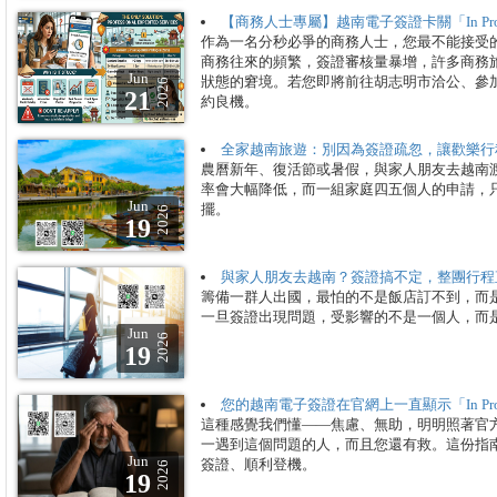
【商務人士專屬】越南電子簽證卡關「In Pr
作為一名分秒必爭的商務人士，您最不能接受的風
商務往來的頻繁，簽證審核量暴增，許多商務旅客在關鍵時
Jun
狀態的窘境。若您即將前往胡志明市洽公、參
2026
21
約良機。
全家越南旅遊：別因為簽證疏忽，讓歡樂行
農曆新年、復活節或暑假，與家人朋友去越南
率會大幅降低，而一組家庭四五個人的申請，
Jun
擺。
2026
19
與家人朋友去越南？簽證搞不定，整團行程
籌備一群人出國，最怕的不是飯店訂不到，而
一旦簽證出現問題，受影響的不是一個人，而
Jun
2026
19
您的越南電子簽證在官網上一直顯示「In Pr
這種感覺我們懂——焦慮、無助，明明照著官
一遇到這個問題的人，而且您還有救。這份指
Jun
簽證、順利登機。
2026
19