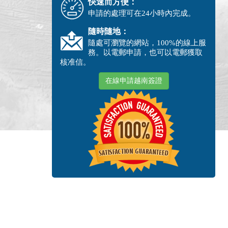
快速而方便：
申請的處理可在24小時內完成。
隨時隨地：
隨處可瀏覽的網站，100%的線上服
務。以電郵申請，也可以電郵獲取
核准信。
在線申請越南簽證