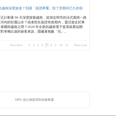
去越南深度旅遊？別讓「簽證夢魘」毀了您期待已久的假
正計劃著 90 天深度探索越南，從胡志明市的法式風情一路
至河內的壯麗山水？或者想在簽證有效期內，靈活遊走於柬
泰國與越南之間？2026 年全新的越南電子簽系統看似開
但對單獨出遊的旅客來說，隱藏著無數「坑」。
First
|
Prev
3
4
5
6
7
8
9
10
11
Next
|
Last
100% 信心保證否則全銀奉還