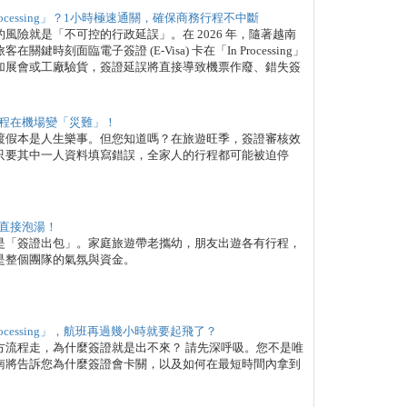
ocessing」？1小時極速通關，確保商務行程不中斷
險就是「不可控的行政延誤」。在 2026 年，隨著越南
刻面臨電子簽證 (E-Visa) 卡在「In Processing」
加展會或工廠驗貨，簽證延誤將直接導致機票作廢、錯失簽
程在機場變「災難」！
渡假本是人生樂事。但您知道嗎？在旅遊旺季，簽證審核效
只要其中一人資料填寫錯誤，全家人的行程都可能被迫停
直接泡湯！
是「簽證出包」。家庭旅遊帶老攜幼，朋友出遊各有行程，
是整個團隊的氣氛與資金。
ocessing」，航班再過幾小時就要起飛了？
方流程走，為什麼簽證就是出不來？ 請先深呼吸。您不是唯
南將告訴您為什麼簽證會卡關，以及如何在最短時間內拿到