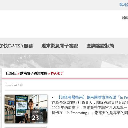
落地
越
加快E-VISA服務
週末緊急電子簽證
查詢簽證狀態
HOME
»
越南電子簽證攻略
»
PAGE 7
Page 7 of 148
【領隊專屬指南】越南團體旅遊簽證「In Pr
作為領隊或旅行社負責人，團隊簽證集體延誤
2026 年的環境下，團隊簽證申請容易因為
Jun
度卡在「In Processing」，您需要的是專業
2026
23