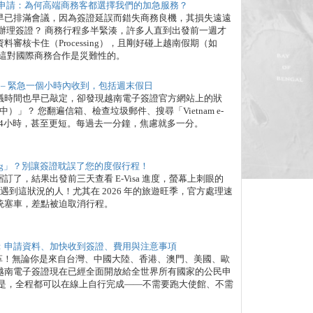
子簽證申請：為何高端商務客都選擇我們的加急服務？
早已排滿會議，因為簽證延誤而錯失商務良機，其損失遠遠
辦理簽證？ 商務行程多半緊湊，許多人直到出發前一週才
核卡住（Processing），且剛好碰上越南假期（如
滯，這對國際商務合作是災難性的。
– 緊急一個小時內收到，包括週末假日
議時間也早已敲定，卻發現越南電子簽證官方網站上的狀
理中）」？ 您翻遍信箱、檢查垃圾郵件、搜尋「Vietnam e-
、24小時，甚至更短。每過去一分鐘，焦慮就多一分。
sing」？別讓簽證耽誤了您的度假行程！
了，結果出發前三天查看 E-Visa 進度，螢幕上刺眼的
是唯一遇到這狀況的人！尤其在 2026 年的旅遊旺季，官方處理速
統塞車，差點被迫取消行程。
教學：申請資料、加快收到簽證、費用與注意事項
重大變革！無論你是來自台灣、中國大陸、香港、澳門、美國、歐
越南電子簽證現在已經全面開放給全世界所有國家的公民申
的是，全程都可以在線上自行完成——不需要跑大使館、不需