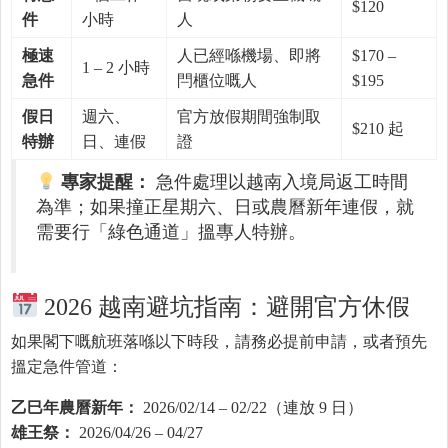
$120
件
小時
人
極速
人已經喺機場、即將
$170 –
1 – 2 小時
急件
閂櫃位嘅人
$195
假日
週六、
官方放假期間強制取
$210 起
特辦
日、連假
證
專家提醒：
急件處理以越南入境局返工時間
為準；如果撞正星期六、日或農曆新年連假，就
需要行「綠色通道」搵專人特辦。
2026 越南避坑指南：避開官方休假
如果閣下嘅航班落喺以下時段，請務必提前申請，或者預先
搵定急件管道：
乙巳年農曆新年：
2026/02/14 – 02/22（連放 9 日）
雄王祭：
2026/04/26 – 04/27