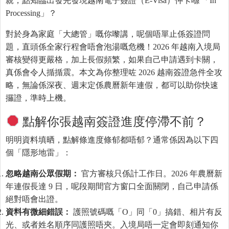
親，點知臨出發先發現越南電子簽證（E-Visa）仲卡喺 「In
Processing」？
對於身為家庭「大總管」嘅你嚟講，呢個唔單止係簽證問
題，直頭係全家行程會唔會泡湯嘅危機！2026 年越南入境局
審核變得更嚴格，加上長假頻繁，如果自己申請遇到卡關，
真係會令人揗揗震。本文為你整理咗 2026 越南簽證急件全攻
略，無論係深夜、週末定係農曆新年連假，都可以助你快速
攞證，準時上機。
點解你張越南簽證進度停滯不前？
明明資料填晒，點解條進度條郁都唔郁？通常係因為以下四
個「隱形地雷」：
忽略越南公眾假期：
官方審核只係計工作日。2026 年農曆新
年連假長達 9 日，呢段期間官方窗口全面關閉，自己申請係
絕對唔會出證。
資料有微細錯誤：
護照號碼嘅「O」同「0」搞錯、相片有反
光、或者姓名順序同護照唔夾。入境局唔一定會即刻通知你