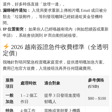
退件，好多時係直接「放埋一邊」。
漏睇補件通知：
入境局要求重新上傳相片嘅 Email 成日被分
類去「垃圾郵件」，等到發現嗰陣已經錯過咗黃金登機時
間。
IP 位置衝突：
如果你人已經喺越南境內（例如想續簽或重新
申請），系統會偵測到 IP 而自動拒絕核發。
2026 越南簽證急件收費標準（全透明
定價）
我哋針對唔同緊急程度嘅家庭需求，提供透明嘅加急方案。
費用已包官方規費，入境後唔洗再畀任何隱藏費用。
服務
參考價格
處理時效
適合對象
項目
(USD)
一般
1 – 2 個工
提早 3 日發現進度唔
$80 – $100
加急
作日
郁嘅人
特急
4 個工作
當晚或第朝要上機嘅