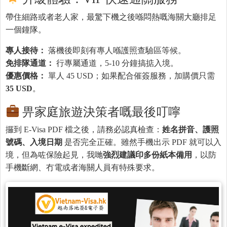
帶住細路或者老人家，最驚下機之後喺悶熱嘅海關大廳排足
一個鐘隊。
專人接待：
落機後即刻有專人喺護照查驗區等候。
免排隊通道：
行專屬通道，5-10 分鐘搞掂入境。
優惠價格：
單人 45 USD；如果配合催簽服務，加購價只需
35 USD
。
畀家庭旅遊決策者嘅最後叮嚀
攞到 E-Visa PDF 檔之後，請務必認真檢查：
姓名拼音、護照
號碼、入境日期
是否完全正確。雖然手機出示 PDF 就可以入
境，但為咗保險起見，我哋
強烈建議印多份紙本備用
，以防
手機斷網、冇電或者海關人員有特殊要求。