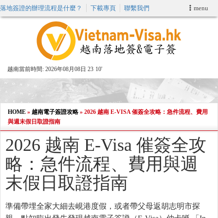
落地簽證的辦理流程是什麼？
下載專頁
聯繫我們
menu
首頁
申請簽證
越南當前時間:
2026年08月08日 23
10'
VIP快速通關服务
加快E-VISA服務
HOME
»
越南電子簽證攻略
»
2026 越南 E-VISA 催簽全攻略：急件流程、費用
與週末假日取證指南
週末緊急電子簽證
2026 越南 E-Visa 催簽全攻
略：急件流程、費用與週
查詢簽證狀態
末假日取證指南
準備帶埋全家大細去峴港度假，或者帶父母返胡志明市探