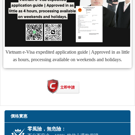
Vietnam e-Visa expedited application guide | Approved in as little
as hours, processing available on weekends and holidays.
立即申請
價格實惠
零風險，無危險：