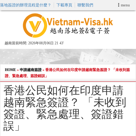
落地簽證的辦理流程是什麼？
下載專頁
聯繫我們
menu
首頁
申請簽證
越南當前時間:
2026年08月06日 21
43'
VIP快速通關服务
加快E-VISA服務
HOME
»
申請越南簽證
»
香港公民如何在印度申請越南緊急簽證？ 「未收到簽
證、緊急處理、簽證錯誤」
週末緊急電子簽證
香港公民如何在印度申請
越南緊急簽證？ 「未收到
查詢簽證狀態
簽證、緊急處理、簽證錯
誤」