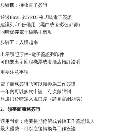
步驟四：接收電子簽證
通過Email收取PDF格式嘅電子簽證
建議列印2份備用（黑白或者彩色都得）
同時保存電子檔喺手機度
步驟五：入境越南
出示護照原件+電子簽證列印件
可能要出示回程機票或者酒店預訂證明
重要注意事項：
電子商務簽證唔可以轉換為工作簽證
一年內可以多次申請，冇次數限制
只適用於特定入境口岸（詳見官網列表）
2、領事館商務簽證
適用對象：需要長期停留或者轉工作簽證嘅人
最大優勢：可以之後轉換為工作簽證