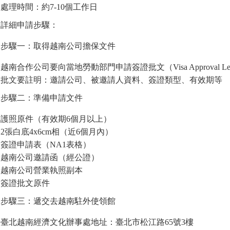
處理時間：約7-10個工作日
詳細申請步驟：
步驟一：取得越南公司擔保文件
越南合作公司要向當地勞動部門申請簽證批文（Visa Approval Let
批文要註明：邀請公司、被邀請人資料、簽證類型、有效期等
步驟二：準備申請文件
護照原件（有效期6個月以上）
2張白底4x6cm相（近6個月內）
簽證申請表（NA1表格）
越南公司邀請函（經公證）
越南公司營業執照副本
簽證批文原件
步驟三：遞交去越南駐外使領館
臺北越南經濟文化辦事處地址：臺北市松江路65號3樓