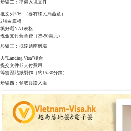
步驟二：準備入境文件
批文列印件（要有移民局蓋章）
2張白底相
填好嘅NA1表格
現金支付蓋章費（25-50美元）
步驟三：抵達越南機場
去”Landing Visa”櫃台
提交文件並支付費用
等簽證貼紙製作（約15-30分鐘）
步驟四：領取簽證入境