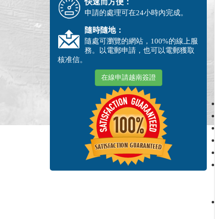
快速而方便：
申請的處理可在24小時內完成。
隨時隨地：
隨處可瀏覽的網站，100%的線上服
務。以電郵申請，也可以電郵獲取
核准信。
在線申請越南簽證