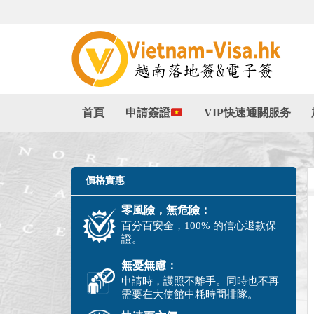
首頁
申請簽證
VIP快速通關服务
價格實惠
零風險，無危險：
百分百安全，100% 的信心退款保
證。
無憂無慮：
申請時，護照不離手。同時也不再
需要在大使館中耗時間排隊。