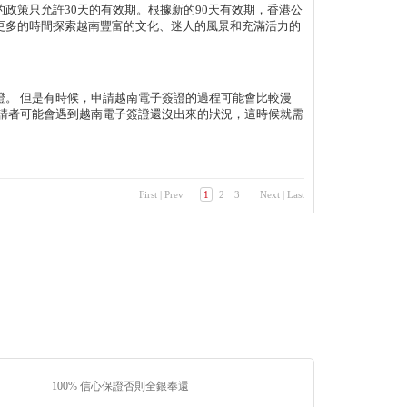
政策只允許30天的有效期。根據新的90天有效期，香港公
更多的時間探索越南豐富的文化、迷人的風景和充滿活力的
證。 但是有時候，申請越南電子簽證的過程可能會比較漫
申請者可能會遇到越南電子簽證還沒出來的狀況，這時候就需
First
|
Prev
1
2
3
Next
|
Last
100% 信心保證否則全銀奉還