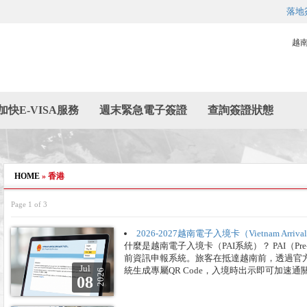
落地
越
加快E-VISA服務
週末緊急電子簽證
查詢簽證狀態
HOME
»
香港
Page 1 of 3
2026-2027越南電子入境卡（Vietnam A
什麼是越南電子入境卡（PAI系統）？ PAI（Pre-a
前資訊申報系統。旅客在抵達越南前，透過官
Jul
統生成專屬QR Code，入境時出示即可加速通
2026
08