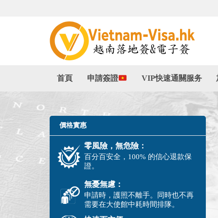
首頁
申請簽證
VIP快速通關服务
價格實惠
零風險，無危險：
百分百安全，100% 的信心退款保
證。
無憂無慮：
申請時，護照不離手。同時也不再
需要在大使館中耗時間排隊。