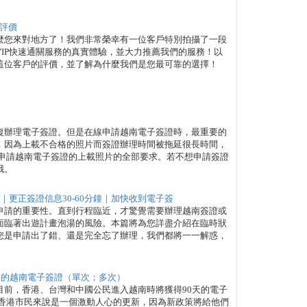
戶評價
麼您來對地方了！我們非常榮幸有一位客戶特別拍攝了一段
IP快速通關服務的真實體驗，並大力推薦我們的服務！以
這位客戶的評價，並了解為什麼我們是您最可靠的選擇！
復辦理電子簽證。但是在線申請越南電子簽證時，最重要的
，因為上載不合格的照片而簽證辦理時間被拖延很長時間，
是申請越南電子簽證的上載照片的全部要求。若不想申請簽證
哦。
｜更正簽證信息30-60分鐘｜加快收到電子簽
申請的重要性。直到行程臨近，才驚覺需要辦理越南簽證或
面臨著出遊計畫泡湯的風險。本篇將為您詳盡介紹在臨時狀
您是申請出了錯、還是完全忘了辦理，我們都將一一解惑，
0天的越南電子簽證（單次；多次）
目前，香港、台灣和中國公民進入越南時將獲得90天的電子
對香港市民來說是一個激動人心的更新，因為新政策將給他們