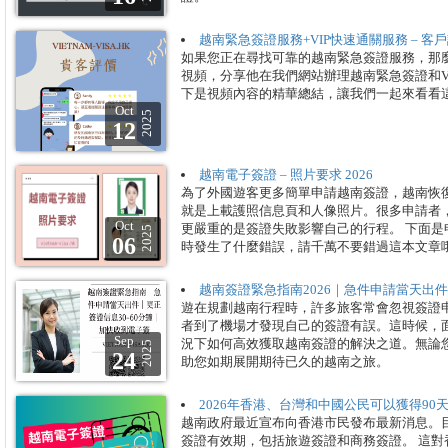
越南緊急簽證服務+VIP快速通關服務 – 客
如果您正在尋找可靠的越南緊急簽證服務，那
視頻，分享他在我們網站辦理越南緊急簽證和V
下是視頻內容的精華總結，讓我們一起來看看
Oct
2025
12
越南電子簽證 – 照片要求 2026
為了外國遊客更多簡單申請越南簽證，越南恢
就是上載護照信息頁和人像照片。很多申請者
Oct
更嚴重的是簽證失敗影響自己的行程。 下面
2025
06
時發生了什麼錯誤，請千萬不要錯過這本文章
越南簽證緊急指南2026｜急件申請當天出件
遊在規劃越南行程時，許多旅客常會忽視簽證
者到了機場才發現自己的簽證有誤。這時候，
Sep
況下如何高效獲取越南簽證的解決之道。無論
2025
24
助您如期展開期待已久的越南之旅。
2026年香港、台灣和中國公民可以獲得9
越南政府最近宣布向香港市民發布最新消息。
簽證有效期，包括旅遊簽證和商務簽證。 這