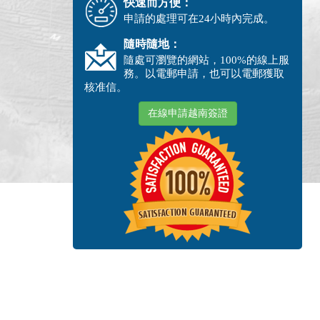
快速而方便：
申請的處理可在24小時內完成。
隨時隨地：
隨處可瀏覽的網站，100%的線上服
務。以電郵申請，也可以電郵獲取
核准信。
在線申請越南簽證