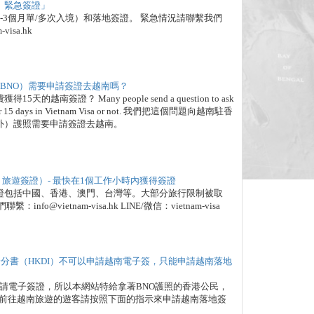
； 緊急簽證」
-3個月單/多次入境）和落地簽證。 緊急情況請聯繫我們
-visa.hk
（BNO）需要申請簽證去越南嗎？
簽證？ Many people send a question to ask
 free for 15 days in Vietnam Visa or not. 我們把這個問題向越南駐香
外）護照需要申請簽證去越南。
；旅遊簽證）- 最快在1個工作小時內獲得簽證
證包括中國、香港、澳門、台灣等。大部分旅行限制被取
vietnam-visa.hk LINE/微信：vietnam-visa
身分書（HKDI）不可以申請越南電子簽，只能申請越南落地
申請電子簽證，所以本網站特給拿著BNO護照的香港公民，
想前往越南旅遊的遊客請按照下面的指示來申請越南落地簽