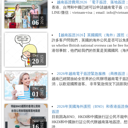
越南簽證費用2026 「電子簽證、落地簽證
香港、台灣和中國已經可以申請越南電子簽（1
LINE/微信：vietnam-visa；email: info@vietnam
Jun
2026
06
【越南簽證2026】英國國民（海外）護照
許多客戶問我們，英國的海外公民是否可以免費獲得15天的越南
us whether British national oversea can be
港領事館，他們給我們的答案是英國國民（海
Dec
2025
20
2026年越南電子簽證緊急服務 （商務簽證
越南已經開放給全世界的公民辦理越南電子簽
消，以歡迎國際遊客。 非常緊急情況下請跟我們聯繫：info@
Dec
2025
01
2026年英國海外護照（BNO）和香港簽證
簽證
目前因為BNO、HKDI和中國旅行証公民不能
Nov
HKDI和中國旅行証公民代辦越南落地簽證。
2025
16
證。