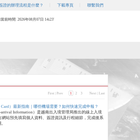
簽證的辦理流程是什麼？
下載專頁
聯繫我們
南當前時間:
2026年08月07日 14
23'
First
|
Prev
1
2
3
Next
|
Last
rrival Card）最新指南｜哪些機場需要？如何快速完成申報？
rrival Information）是越南出入境管理局推出的線上入境
方網站預先填寫個人資料、簽證資訊及行程細節，完成後系
關。