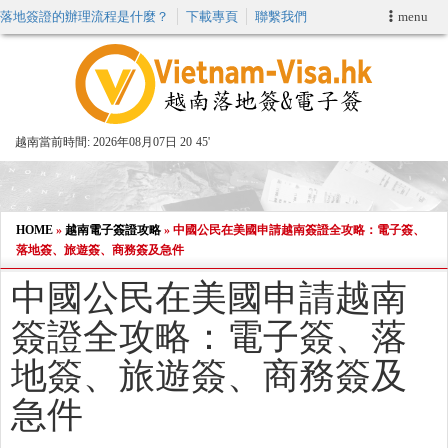
落地簽證的辦理流程是什麼？
下載專頁
聯繫我們
menu
首頁
申請簽證
越南當前時間:
2026年08月07日 20
45'
VIP快速通關服务
加快E-VISA服務
HOME
»
越南電子簽證攻略
»
中國公民在美國申請越南簽證全攻略：電子簽、
落地簽、旅遊簽、商務簽及急件
週末緊急電子簽證
中國公民在美國申請越南
簽證全攻略：電子簽、落
查詢簽證狀態
地簽、旅遊簽、商務簽及
急件