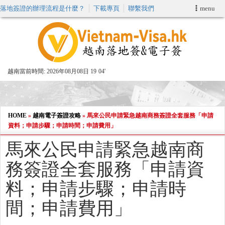
落地簽證的辦理流程是什麼？
下載專頁
聯繫我們
menu
首頁
申請簽證
越南當前時間:
2026年08月08日 19
:
04'
VIP快速通關服务
加快E-VISA服務
HOME
»
越南電子簽證攻略
»
馬來公民申請緊急越南商務簽證全套服務「申請
資料；申請步驟；申請時間；申請費用」
週末緊急電子簽證
馬來公民申請緊急越南商
務簽證全套服務「申請資
查詢簽證狀態
料；申請步驟；申請時
間；申請費用」