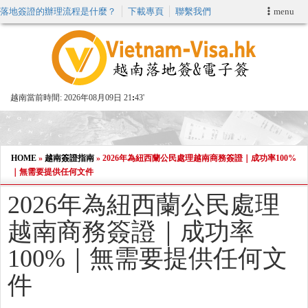
落地簽證的辦理流程是什麼？
下載專頁
聯繫我們
menu
首頁
申請簽證
越南當前時間:
2026年08月09日 21
43'
VIP快速通關服务
加快E-VISA服務
HOME
»
越南簽證指南
»
2026年為紐西蘭公民處理越南商務簽證｜成功率100%
｜無需要提供任何文件
週末緊急電子簽證
2026年為紐西蘭公民處理
越南商務簽證｜成功率
查詢簽證狀態
100%｜無需要提供任何文
件