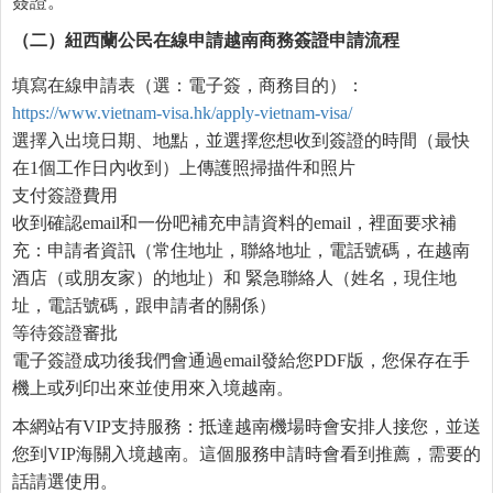
簽證。
（二）紐西蘭公民在線申請越南商務簽證申請流程
填寫在線申請表（選：電子簽，商務目的）：
https://www.vietnam-visa.hk/apply-vietnam-visa/
選擇入出境日期、地點，並選擇您想收到簽證的時間（最快
在1個工作日內收到）上傳護照掃描件和照片
支付簽證費用
收到確認email和一份吧補充申請資料的email，裡面要求補
充：申請者資訊（常住地址，聯絡地址，電話號碼，在越南
酒店（或朋友家）的地址）和 緊急聯絡人（姓名，現住地
址，電話號碼，跟申請者的關係）
等待簽證審批
電子簽證成功後我們會通過email發給您PDF版，您保存在手
機上或列印出來並使用來入境越南。
本網站有VIP支持服務：抵達越南機場時會安排人接您，並送
您到VIP海關入境越南。這個服務申請時會看到推薦，需要的
話請選使用。