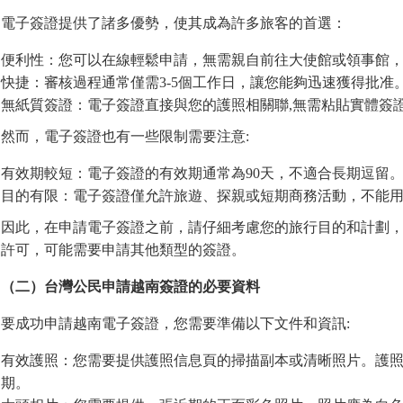
電子簽證提供了諸多優勢，使其成為許多旅客的首選：
便利性：您可以在線輕鬆申請，無需親自前往大使館或領事館
快捷：審核過程通常僅需3-5個工作日，讓您能夠迅速獲得批准
無紙質簽證：電子簽證直接與您的護照相關聯,無需粘貼實體簽
然而，電子簽證也有一些限制需要注意:
有效期較短：電子簽證的有效期通常為90天，不適合長期逗留
目的有限：電子簽證僅允許旅遊、探親或短期商務活動，不能
因此，在申請電子簽證之前，請仔細考慮您的旅行目的和計劃
許可，可能需要申請其他類型的簽證。
（二）台灣公民申請越南簽證的必要資料
要成功申請越南電子簽證，您需要準備以下文件和資訊:
有效護照：您需要提供護照信息頁的掃描副本或清晰照片。護照
期。