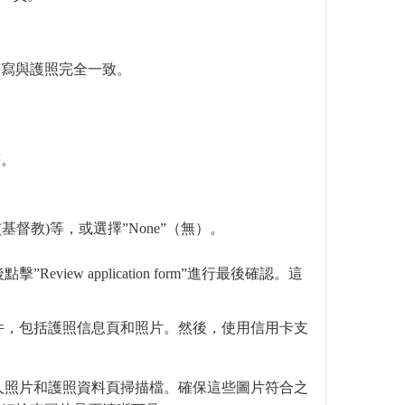
拼寫與護照完全一致。
。
等。
an(基督教)等，或選擇”None”（無）。
ew application form”進行最後確認。這
件，包括護照信息頁和照片。然後，使用信用卡支
人照片和護照資料頁掃描檔。確保這些圖片符合之