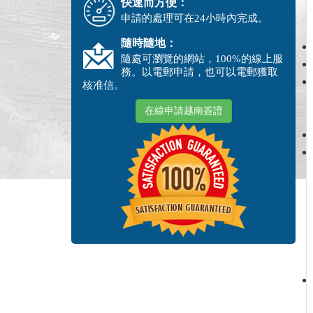
快速而方便：
申請的處理可在24小時內完成。
隨時隨地：
隨處可瀏覽的網站，100%的線上服
務。以電郵申請，也可以電郵獲取
核准信。
在線申請越南簽證