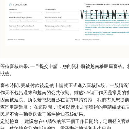
等待審核結果: 一旦提交申請，您的資料將被越南移民局審核
狀態。
審核時間: 完成付款後,您的申請就正式進入審核階段。一般情況
作天不包括週末和越南的公共假期。雖然3-5個工作天是常見
因而被延長。所以若您想自己在官方申請簽證，我們盡意您提前
查詢申請進度： 在這期間，您可以使用之前獲得的申請編號在
民局不會主動發送電子郵件通知審核結果。
定期檢查： 建議您在申請後的第三個工作日開始，定期登入官網查
鈕，然後填寫您的申請編號、電子郵件地址和出生日期。