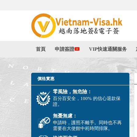
首頁
申請簽證
VIP快速通關服务
價格實惠
零風險，無危險：
百分百安全，100% 的信心退款保
證。
無憂無慮：
申請時，護照不離手。同時也不再
需要在大使館中耗時間排隊。